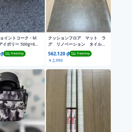
ジョイントコーク・M
クッションフロア マット ラ
イボリー 500g×6本
グ リノベーション タイル
2セット
 ₫
562.120 ₫
Freeship
Freeship
￥2,990