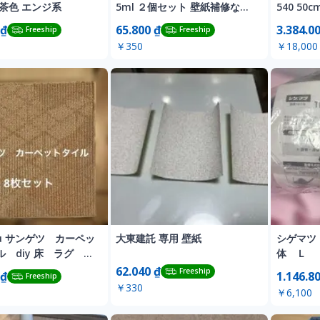
茶色 エンジ系
5ml ２個セット 壁紙補修など
540 50
注入器
+@
 ₫
65.800 ₫
3.384.0
Freeship
Freeship
￥350
￥18,000
tsu サンゲツ カーペッ
大東建託 専用 壁紙
シゲマツ 
ル diy 床 ラグ
体 Ｌ
62.040 ₫
Freeship
 ₫
1.146.8
Freeship
￥330
￥6,100