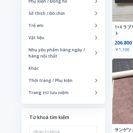
Phụ kiện / Đồng hồ
Khuyên tai
Đồng hồ đeo tay (nam)
Sở thích / Đồ chơi
Hoa tai
Đồng hồ đeo tay (nữ)
Đồ chơi / búp bê
Trẻ em
1×4 ラ
Khác
Khác
Khác
ト
Khác
Vật liệu
Móc khoá/ dây đeo
Phụ kiện (cho nam)
206.800
Sản phẩm thủ công / vải
Khẩu trang/ túi
Khác
Nhẫn
￥1,100
Nhu yếu phẩm hàng ngày /
Thẻ tên
hàng nội thất
Phụ kiện
Vòng chân
Thời trang linh tinh
Dụng cụ nhà bếp
Thiệp
Vòng cổ
Khác
Yếm trẻ em
Hoa / Vườn
Vải / Chỉ
Vòng tay
Thời trang / Phụ kiện
Hương thơm / nến
Khác
Trang trí/ lưu niệm
Khác
Thời trang linh tinh
Cô gái lọ lem CP
Nghệ thuật / Ảnh
Túi (cho nam)
Ingress
Nội thất
Từ khoá tìm kiếm
Túi (cho nữ)
Lưu niệm anh em
Văn phòng phẩm
Ví (cho nam)
サンゲツ 