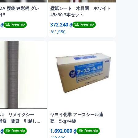
IMA 腰袋 迷彩柄 グレ
壁紙シート 木目調 ホワイト
‼️
45×90 3本セット
 ₫
372.240 ₫
Freeship
Freeship
￥1,980
ール リメイクシー
ヤヨイ化学 アースシール速
Y 補修 賃貸 引越し
硬 5kg×4袋
0m
 ₫
1.692.000 ₫
Freeship
Freeship
￥9,000