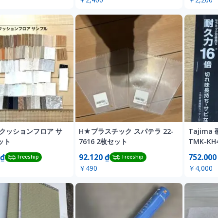
 クッションフロア サ
H★プラスチック スパテラ 22-
Tajim
ット
7616 2枚セット
TMK-K
 ₫
92.120 ₫
752.000
Freeship
Freeship
￥490
￥4,000