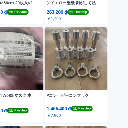
cm×50cm 20枚入×2箱
ンイエロー壁紙 剥がして貼れ
る
00 ₫
263.200 ₫
Freeship
Freeship
￥1,400
TW08S マスク 本
Pコン ピーコンフック
1.466.400 ₫
Freeship
00 ₫
Freeship
￥7,800