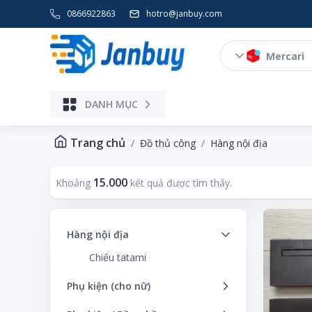
0866922863
hotro@janbuy.com
Mercari
DANH MỤC
Điện gia dụng, Thiết bị số, Máy ảnh
Trang chủ
Đồ thủ công
Hàng nội địa
15.000
Khoảng
kết quả được tìm thấy.
Hàng nội địa
Chiếu tatami
Phụ kiện (cho nữ)
Dây buộc tóc