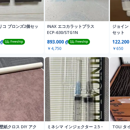
ブリコ ブロンズ2個セッ
INAX エコカラットプラス
ジョイント
ECP-630/STG1N
セット
 ₫
893.000 ₫
122.200
Freeship
Freeship
￥4,750
￥650
壁紙クロス DIY アク
ミネシマ インジェクター 2.5・
TOLI 