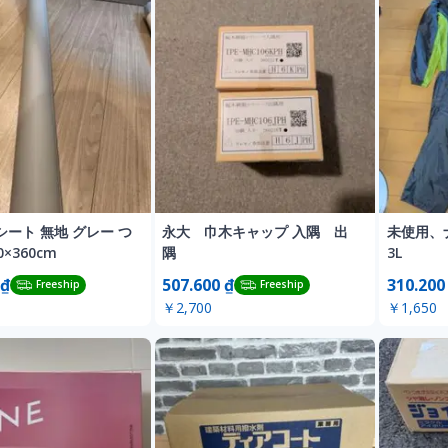
ート 無地 グレー つ
永大 巾木キャップ 入隅 出
未使用、
×360cm
隅
3L
 ₫
507.600 ₫
310.200
Freeship
Freeship
￥2,700
￥1,650