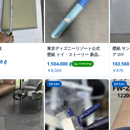
枚
東京ディズニーリゾート公式
壁紙 サ
壁紙 トイ・ストーリー 新品未
ア DIY
使用 1つ
0 ₫
1.504.000 ₫
163.560
Freeship
￥8,000
￥870
Đã bán
Đã bán