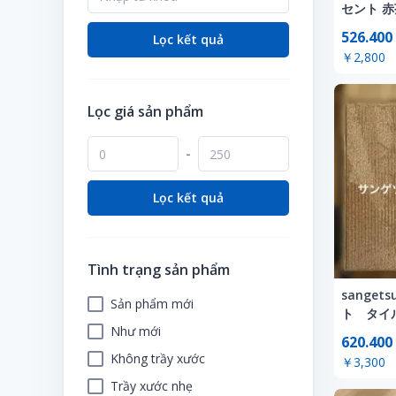
セント 赤
Ví (cho nữ)
526.400
Lọc kết quả
￥2,800
Lọc giá sản phẩm
-
Lọc kết quả
Tình trạng sản phẩm
sange
Sản phẩm mới
ト タイ
Như mới
DT-7550
620.400
Không trầy xước
￥3,300
Trầy xước nhẹ