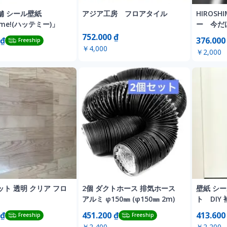
舗 シール壁紙
アジア工房 フロアタイル
HIROSH
 me!(ハッテミー)」
ー 今だけ
752.000 ₫
 ₫
376.000
Freeship
￥4,000
￥2,000
ト 透明 クリア フロ
2個 ダクトホース 排気ホース
壁紙 シ
アルミ φ150㎜ (φ150㎜ 2m)
ト DI
60cm×1
 ₫
451.200 ₫
413.600
Freeship
Freeship
￥2,400
￥2,200