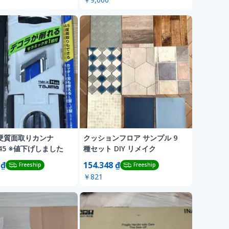
a 硬質面取りカンナ
クッションフロア サンプル 9
H45 ※値下げしました
種セット DIY リメイク
 ₫
154.348 ₫
Freeship
Freeship
￥821