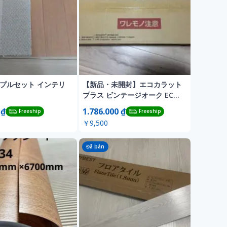
ンプルセット インテリ
【新品・未開封】エコカラット
プラス ビンテージオーク ECP-
615/OAK1N
 ₫
1.786.000 ₫
Freeship
Freeship
￥9,500
Đã bán