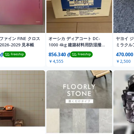
ファイン FINE クロス
オーシカ ディアコート DC-
ヤヨイ 
026-2029 見本帳
1000 4kg 建築材料用防湿撥水
ミラクルア
剤 業務用
入
 ₫
856.340 ₫
470.000
Freeship
Freeship
￥4,555
￥2,500