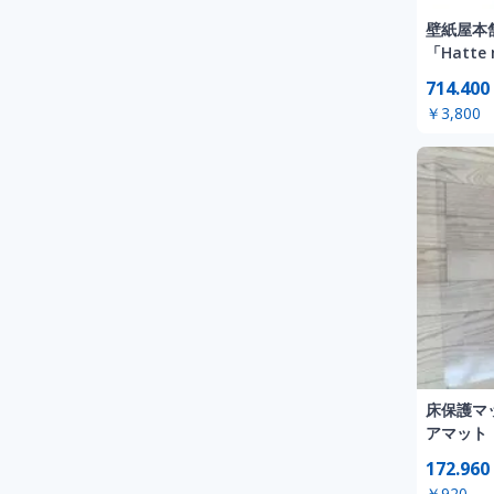
壁紙屋本
「Hatte
714.400
￥3,800
床保護マッ
アマット
172.960
￥920