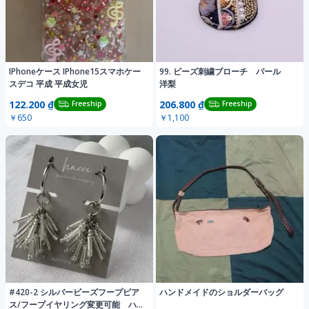
IPhoneケース IPhone15スマホケー
99. ビーズ刺繍ブローチ パール
スデコ 平成 平成女児
洋梨
122.200 ₫
206.800 ₫
Freeship
Freeship
￥650
￥1,100
#420-2 シルバービーズフープピア
ハンドメイドのショルダーバッグ
ス/フープイヤリング変更可能 ハ