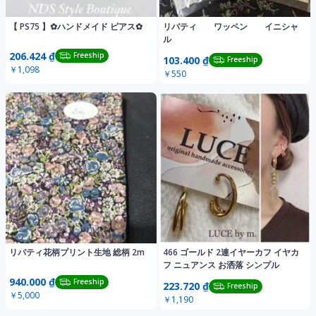
【 PS75 】✿ハンドメイド ピアス✿
リバティ ワッペン イニシャ
ル
206.424 ₫
Freeship
103.400 ₫
Freeship
￥1,098
￥550
リバティ花柄プリント生地 総柄 2m
466 ゴールド 2連イヤーカフ イヤカ
フ ニュアンス お洒落 シンプル
940.000 ₫
Freeship
223.720 ₫
Freeship
￥5,000
￥1,190