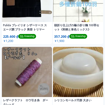
Pulida ブレイリオ シザーケース ス
頭折り仕上げの極小折り鶴 100羽セ
エード調 ブラック 美容 トリマー
ット《和柄と単色ミックス》
225.600 ₫
357.200 ₫
Freeship
Freeship
￥1,200
￥1,900
レザークラフト ロウ引き糸 ダー
シリコンモールド円形 大きい
クレッド