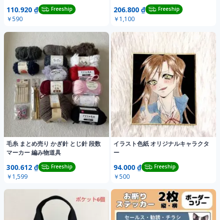
110.920 ₫
206.800 ₫
Freeship
Freeship
￥590
￥1,100
毛糸 まとめ売り かぎ針 とじ針 段数
イラスト色紙 オリジナルキャラクタ
マーカー 編み物道具
ー
300.612 ₫
94.000 ₫
Freeship
Freeship
￥1,599
￥500