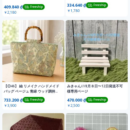
ンドメイド
334.640 ₫
Freeship
409.840 ₫
Freeship
￥1,780
￥2,180
【◎46】 紬 リメイク ハンドメイド
みきゃん///8月８日〜12日発送不可
バッグ ベージュ 青緑 ウッド調持ち
様専用ページ
手
733.200 ₫
470.000 ₫
Freeship
Freeship
￥3,900
￥2,500