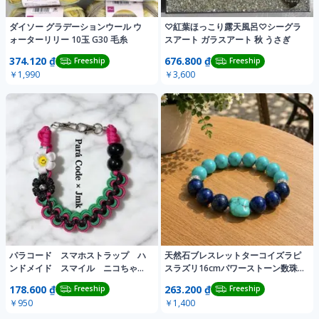
ダイソー グラデーションウール ウ
♡紅葉ほっこり露天風呂♡シーグラ
ォーターリリー 10玉 G30 毛糸
スアート ガラスアート 秋 うさぎ
374.120 ₫
676.800 ₫
Freeship
Freeship
￥1,990
￥3,600
パラコード スマホストラップ ハ
天然石ブレスレットターコイズラピ
ンドメイド スマイル ニコちゃ
スラズリ16cmパワーストーン数珠
ん にこちゃん
トルコ石瑠璃
178.600 ₫
263.200 ₫
Freeship
Freeship
￥950
￥1,400