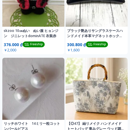
skzoo 10㎝ぬい ぬい服 ヒョンジ
ブラック艶ありサングラスケースハ
ン ジニレットdominATE 衣装赤
ンドメイド本革マグネットホックシ
ルバー
376.000 ₫
300.800 ₫
Freeship
Freeship
￥2,000
￥1,600
リッチホワイト 14ミリ一粒コット
【◎47】 紬リメイク ハンドメイド
ンパールピアス
トートバッグ 青みグレー ウッド調