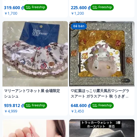
319.600 ₫
225.600 ₫
Freeship
Freeship
￥1,700
￥1,200
Đã bán
マリーアントワネット展 会場限定
♡紅葉ほっこり露天風呂♡シーグラ
シュシュ
スアート ガラスアート 秋 うさぎ と
り
939.812 ₫
648.600 ₫
Freeship
Freeship
￥4,999
￥3,450