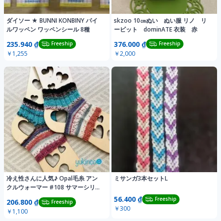
ダイソー ★ BUNNI KONBINY パイ
skzoo 10㎝ぬい ぬい服 リノ リ
ルワッペン ワッペンシール 8種
ービット dominATE 衣装 赤
235.940 ₫
376.000 ₫
Freeship
Freeship
￥1,255
￥2,000
冷え性さんに人気♪ Opal毛糸 アン
ミサンガ3本セットL
クルウォーマー #108 サマーシリー
ズ
56.400 ₫
Freeship
206.800 ₫
Freeship
￥300
￥1,100