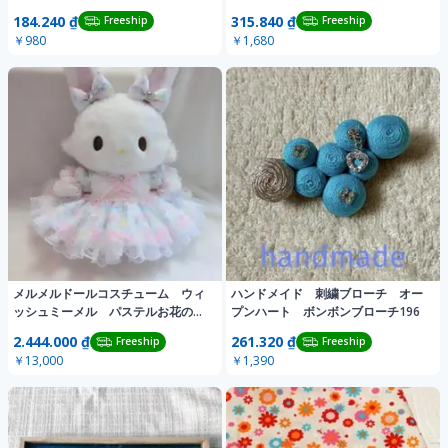
ル
エプロン
184.240 ₫
315.840 ₫
Freeship
Freeship
￥980
￥1,680
メルメルドールコスチューム ウィ
ハンドメイド 刺繍ブローチ オー
ッシュミーメル パステルお花のホ
プンハート ボンボンブローチ196
ワイト服1554
2.444.000 ₫
261.320 ₫
Freeship
Freeship
￥13,000
￥1,390