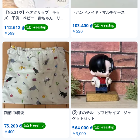
【No.21♡】ヘアクリップ キッ
・ハンドメイド・マルチケース
ズ 子供 ベビー 赤ちゃん リボ
ン ヘアピン
103.400 ₫
Freeship
112.612 ₫
Freeship
￥550
￥599
猫柄 巾着袋
② すのチル ソフビサイズ ジャ
ケットセット
75.200 ₫
Freeship
564.000 ₫
Freeship
￥400
￥3,000