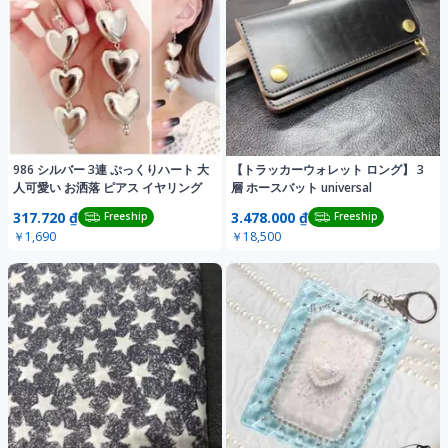
986 シルバー 3連 ぷっくりハート 大
【トラッカーウォレット ロング】 3
人可愛い お洒落 ピアス イヤリング
層 ホースバット universal
317.720 ₫
3.478.000 ₫
Freeship
Freeship
￥1,690
￥18,500