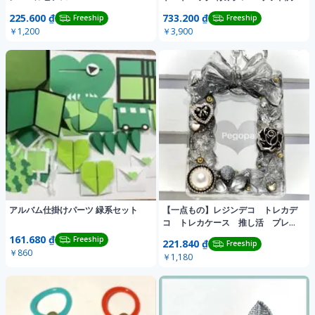
持ち手
225.600 ₫
733.200 ₫
Freeship
Freeship
￥1,200
￥3,900
アルバム仕掛けパーツ 緑系セット
【一点もの】レジンデコ トレカデ
コ トレカケース 推し活 プレゼ
ント 誕生日
161.680 ₫
Freeship
221.840 ₫
Freeship
￥860
￥1,180