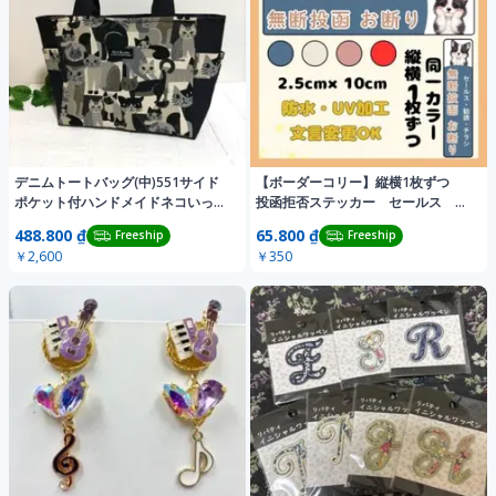
デニムトートバッグ(中)551サイド
【ボーダーコリー】縦横1枚ずつ
ポケット付ハンドメイドネコいっぱ
投函拒否ステッカー セールス チ
い猫アニマル
ラシお断り 屋外
488.800 ₫
65.800 ₫
Freeship
Freeship
￥2,600
￥350