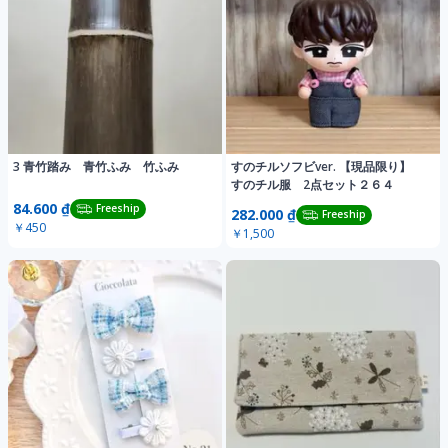
3 青竹踏み 青竹ふみ 竹ふみ
すのチルソフビver. 【現品限り】
すのチル服 2点セット２６４
84.600 ₫
Freeship
282.000 ₫
Freeship
￥450
￥1,500