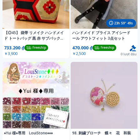
23
h
59
"
46
s
【◎45】 袋帯 リメイク ハンドメイ
ハンドメイド ブライス アイシード
ド トートバッグ 黒 赤 サブバックに
ール アウトフィット 3点セット
も
733.200 ₫
470.000 ₫
Freeship
Freeship
￥3,900
￥2,500
0
lượt đấu
♦︎Yui 様♦︎専用 LouiStone♦︎♦︎♦︎
98. 刺繍ブローチ 蝶々 花 和装