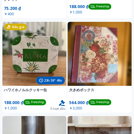
188.000 ₫
Freeship
75.200 ₫
￥1,000
￥400
Đấu giá
23
h
59
"
46
s
ハワイホノルルクッキー缶
大きめボックス
188.000 ₫
564.000 ₫
Freeship
Freeship
￥1,000
￥3,000
0
lượt đấu