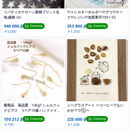
リバティタナローン星柄プリント生
♡トレカキーホルダー♡デコ♡ケー
地 総柄 2m
ス♡レジン♡色変更可♡J01-02
940.000 ₫
253.800 ₫
Freeship
Freeship
￥5,000
￥1,350
新商品 高品質 14kgf シェルフッ
シーグラスアート 〜コーヒーでもい
クピアス 5ペア10個 ハンドメイド
かが？♡⑤〜
素材
150.212 ₫
225.600 ₫
Freeship
Freeship
￥799
￥1,200