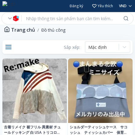
Đăng ký
Yêu thích
VND
Trang chủ
Đồ thủ công
Sắp xếp:
Mặc định
古着リメイク 裾フリル 異素材 チュ
ショルダーティッシュケース サコ
ールドッキング 白 USA トリコロー
ッシュ ティッシュカバー 保育士