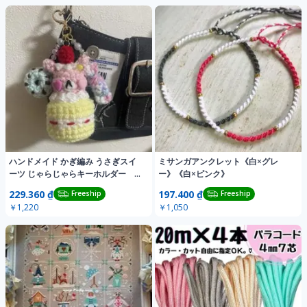
ハンドメイド かぎ編み うさぎスイ
ミサンガアンクレット《白×グレ
ーツ じゃらじゃらキーホルダー 平
ー》《白×ピンク》
成女児
229.360 ₫
197.400 ₫
Freeship
Freeship
￥1,220
￥1,050