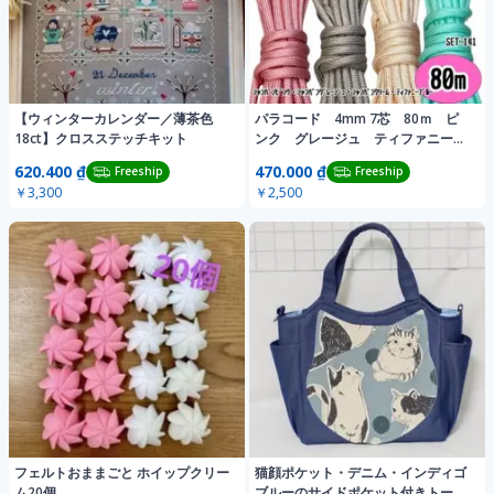
【ウィンターカレンダー／薄茶色
パラコード 4mm 7芯 80ｍ ピ
18ct】クロスステッチキット
ンク グレージュ ティファニーブ
ルー 編み物
620.400 ₫
470.000 ₫
Freeship
Freeship
￥3,300
￥2,500
フェルトおままごと ホイップクリー
猫顔ポケット・デニム・インディゴ
ム20個
ブルーのサイドポケット付きトート