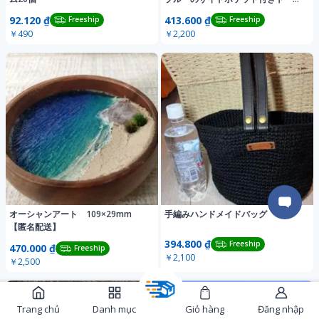
バッグM②
92.120 ₫
413.600 ₫
Freeship
Freeship
￥490
￥2,200
オーシャンアート 109×29mm
手編みハンドメイドバッグ
【匿名配送】
394.800 ₫
Freeship
470.000 ₫
Freeship
￥2,100
￥2,500
Trang chủ
Danh mục
Giỏ hàng
Đăng nhập