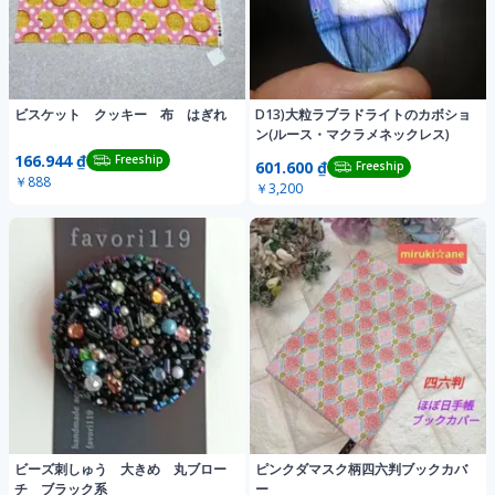
ビスケット クッキー 布 はぎれ
D13)大粒ラブラドライトのカボショ
ン(ルース・マクラメネックレス)
166.944 ₫
Freeship
601.600 ₫
Freeship
￥888
￥3,200
ビーズ刺しゅう 大きめ 丸ブロー
ピンクダマスク柄四六判ブックカバ
チ ブラック系
ー