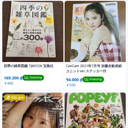
四季の雑草図鑑 TJMOOK 宝島社
CanCam 2021年7月号 加藤史帆表紙
ユニットver.ステッカー付
169.200 ₫
Freeship
94.000 ₫
Freeship
￥900
￥500
Đấu giá