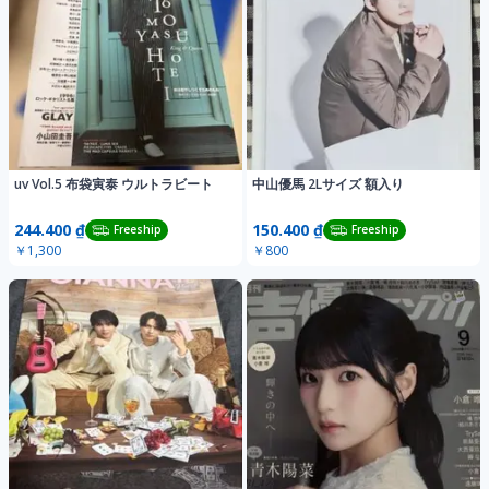
uv Vol.5 布袋寅泰 ウルトラビート
中山優馬 2Lサイズ 額入り
244.400 ₫
150.400 ₫
Freeship
Freeship
￥1,300
￥800