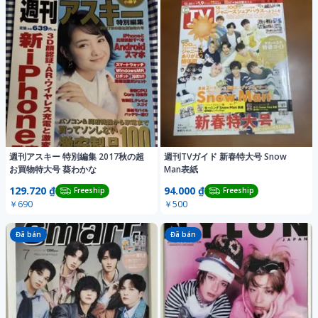
週刊アスキー 特別編集 2017秋の超
週刊TVガイド 新春特大号 Snow
お買物特大号 葵わかな
Man表紙
129.720 ₫
94.000 ₫
Freeship
Freeship
￥690
￥500
Đã bán
Đã bán