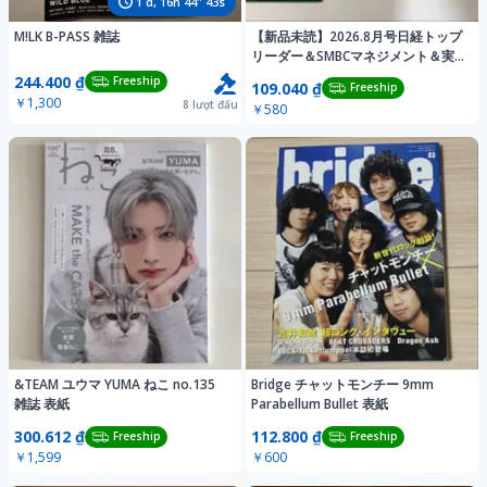
1
d,
16
h
44
"
40
s
M!LK B-PASS 雑誌
【新品未読】2026.8月号日経トップ
リーダー＆SMBCマネジメント＆実
務304
244.400 ₫
Freeship
109.040 ₫
Freeship
￥1,300
8
lượt đấu
￥580
&TEAM ユウマ YUMA ねこ no.135
Bridge チャットモンチー 9mm
雑誌 表紙
Parabellum Bullet 表紙
300.612 ₫
112.800 ₫
Freeship
Freeship
￥1,599
￥600