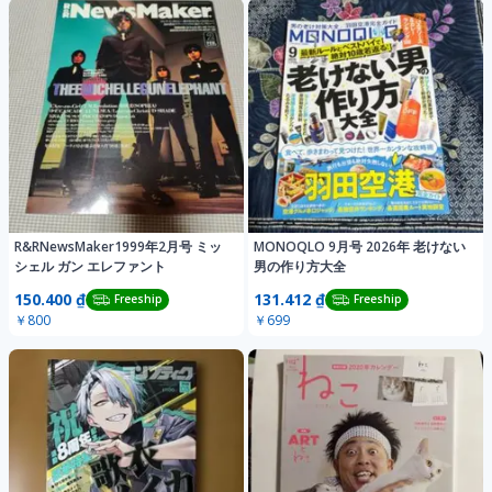
R&RNewsMaker1999年2月号 ミッ
MONOQLO 9月号 2026年 老けない
シェル ガン エレファント
男の作り方大全
150.400 ₫
131.412 ₫
Freeship
Freeship
￥800
￥699