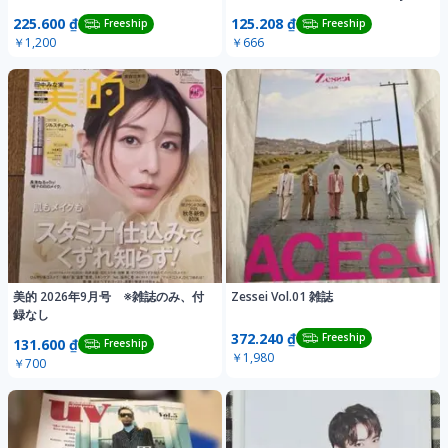
浅野忠信
225.600 ₫
125.208 ₫
Freeship
Freeship
￥1,200
￥666
美的 2026年9月号 ※雑誌のみ、付
Zessei Vol.01 雑誌
録なし
372.240 ₫
Freeship
131.600 ₫
Freeship
￥1,980
￥700