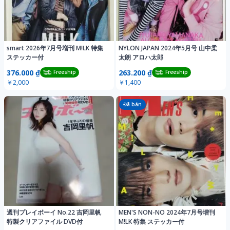
smart 2026年7月号増刊 M!LK 特集
NYLON JAPAN 2024年5月号 山中柔
ステッカー付
太朗 アロハ太郎
376.000 ₫
263.200 ₫
Freeship
Freeship
￥2,000
￥1,400
Đã bán
週刊プレイボーイ No.22 吉岡里帆
MEN'S NON-NO 2024年7月号増刊
特製クリアファイル DVD付
M!LK 特集 ステッカー付