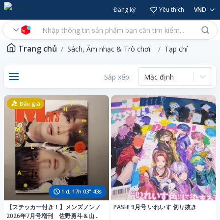
Đăng ký
Yêu thích
VND
Trang chủ
Sách, Âm nhạc & Trò chơi
Tạp chí
Sắp xếp:
Mặc định
Đấu giá
1
d,
17
h
03
"
40
s
【ステッカー付き！】メンズノンノ
PASH! 9月号 いれいす 切り抜き
2026年7月号増刊 佐野勇斗＆山中