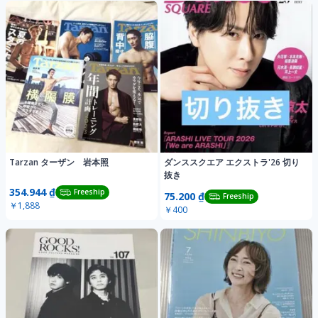
Tarzan ターザン 岩本照
ダンススクエア エクストラ'26 切り
抜き
354.944 ₫
Freeship
75.200 ₫
Freeship
￥1,888
￥400