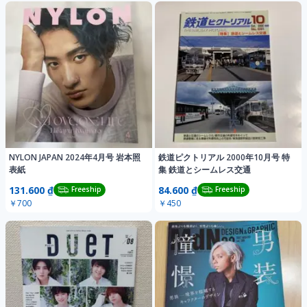
NYLON JAPAN 2024年4月号 岩本照
鉄道ピクトリアル 2000年10月号 特
表紙
集 鉄道とシームレス交通
131.600 ₫
84.600 ₫
Freeship
Freeship
￥700
￥450