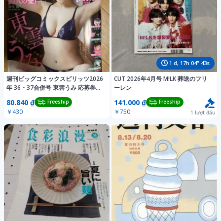
1
d,
17
h
04
"
40
s
週刊ビッグコミックスピリッツ2026
CUT 2026年4月号 M!LK 葬送のフリ
年 36・37合併号 東雲うみ 応募券な
ーレン
し
80.840 ₫
141.000 ₫
Freeship
Freeship
￥430
￥750
1
lượt đấu