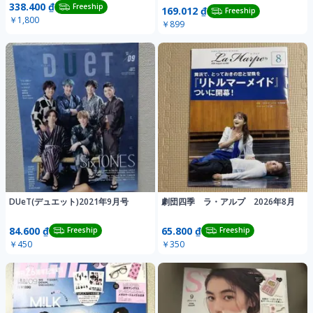
338.400 ₫
Freeship
169.012 ₫
Freeship
￥1,800
￥899
DUeT(デュエット)2021年9月号
劇団四季 ラ・アルプ 2026年8月
84.600 ₫
65.800 ₫
Freeship
Freeship
￥450
￥350