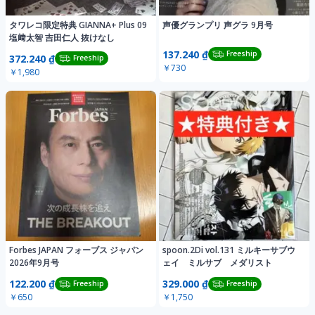
タワレコ限定特典 GIANNA+ Plus 09
声優グランプリ 声グラ 9月号
塩﨑太智 吉田仁人 抜けなし
137.240 ₫
Freeship
372.240 ₫
Freeship
￥730
￥1,980
Forbes JAPAN フォーブス ジャパン
spoon.2Di vol.131 ミルキーサブウ
2026年9月号
ェイ ミルサブ メダリスト
122.200 ₫
329.000 ₫
Freeship
Freeship
￥650
￥1,750