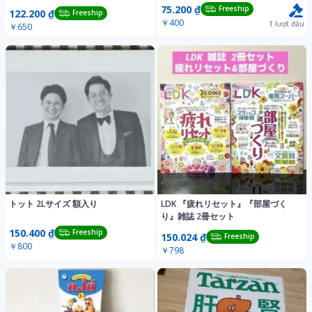
75.200 ₫
Freeship
122.200 ₫
Freeship
￥400
1
lượt đấu
￥650
トット 2Lサイズ 額入り
LDK 『疲れリセット』『部屋づく
り』雑誌 2冊セット
150.400 ₫
Freeship
150.024 ₫
Freeship
￥800
￥798