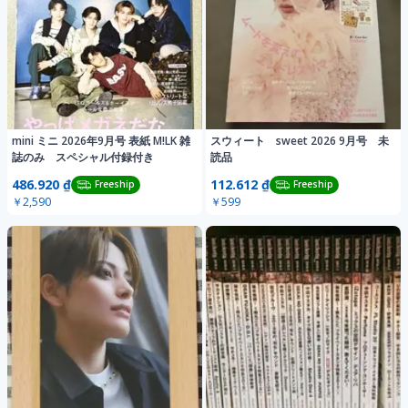
mini ミニ 2026年9月号 表紙 M!LK 雑
スウィート sweet 2026 9月号 未
誌のみ スペシャル付録付き
読品
486.920 ₫
112.612 ₫
Freeship
Freeship
￥2,590
￥599