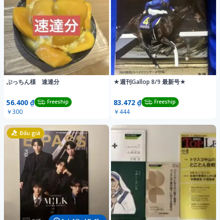
ぷっちん様 速達分
★週刊Gallop 8/9 最新号★
56.400 ₫
83.472 ₫
Freeship
Freeship
￥300
￥444
Đấu giá