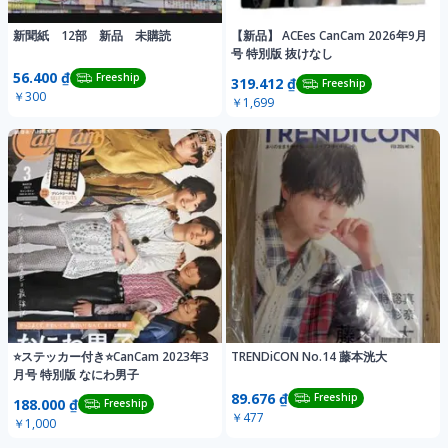
新聞紙 12部 新品 未購読
【新品】 ACEes CanCam 2026年9月
号 特別版 抜けなし
56.400 ₫
Freeship
319.412 ₫
Freeship
￥300
￥1,699
⭐️ステッカー付き⭐️CanCam 2023年3
TRENDiCON No.14 藤本洸大
月号 特別版 なにわ男子
89.676 ₫
Freeship
188.000 ₫
Freeship
￥477
￥1,000