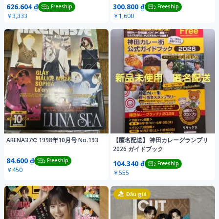
626.604 ₫
300.800 ₫
Freeship
Freeship
￥3,333
￥1,600
ARENA37℃ 1998年10月号 No.193
【匿名配送】 神田カレーグランプリ
2026 ガイドブック
84.600 ₫
Freeship
104.340 ₫
Freeship
￥450
￥555
Đấu giá