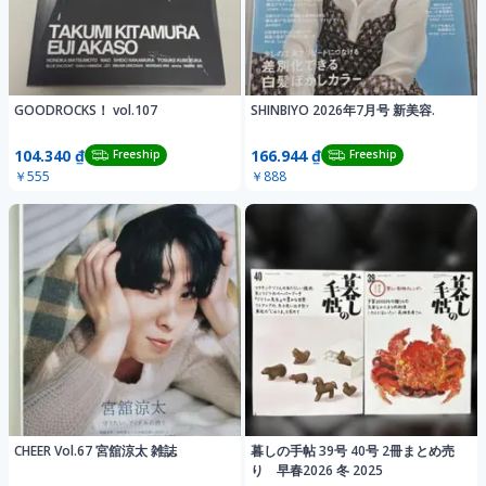
GOODROCKS！ vol.107
SHINBIYO 2026年7月号 新美容.
104.340 ₫
166.944 ₫
Freeship
Freeship
￥555
￥888
CHEER Vol.67 宮舘涼太 雑誌
暮しの手帖 39号 40号 2冊まとめ売
り 早春2026 冬 2025