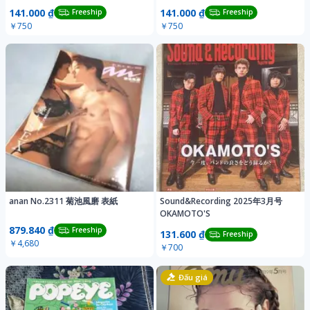
141.000 ₫
141.000 ₫
Freeship
Freeship
￥750
￥750
anan No.2311 菊池風磨 表紙
Sound&Recording 2025年3月号
OKAMOTO'S
879.840 ₫
Freeship
131.600 ₫
Freeship
￥4,680
￥700
Đấu giá