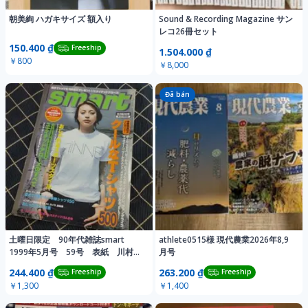
朝美絢 ハガキサイズ 額入り
Sound & Recording Magazine サン
レコ26冊セット
150.400 ₫
Freeship
1.504.000 ₫
￥800
￥8,000
Đã bán
土曜日限定 90年代雑誌smart
athlete0515様 現代農業2026年8,9
1999年5月号 59号 表紙 川村か
月号
おり
244.400 ₫
263.200 ₫
Freeship
Freeship
￥1,300
￥1,400