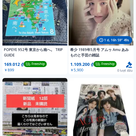
1
d,
16
h
59
"
46
s
POPEYE 952号 東京から南へ。 TRIP
希少 1989年5月号 アムゥ Amu あみ
GUIDE
ものと手芸の雑誌
169.012 ₫
1.109.200 ₫
Freeship
Freeship
￥899
￥5,900
0
lượt đấu