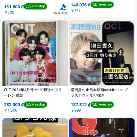
柔太朗
146.076 ₫
Freeship
131.600 ₫
Freeship
￥777
￥700
2
lượt đấu
CUT 2024年4月号 M!LK 葬送のフリ
増田貴久◆日本映画navi◆+act プ
ーレン 雑誌
ラスアクト 切り抜き
282.000 ₫
187.812 ₫
Freeship
Freeship
￥1,500
￥999