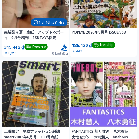
1
d,
16
h
59
"
46
s
森脇梨々夏 表紙 アップトゥボー
POPEYE 2026年9月号 ISSUE 953
イ 9月号増刊 TSUTAYA限定
186.120 ₫
Freeship
319.412 ₫
Freeship
￥990
￥1,699
0
lượt đấu
土曜限定 平成ファッション雑誌
FANTASTICS 切り抜き 八木勇征
smart2002年6月号 133号表紙
女性セブン 木村慧人 fineboys