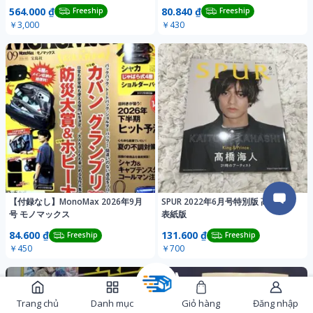
564.000 ₫
80.840 ₫
Freeship
Freeship
￥3,000
￥430
【付録なし】MonoMax 2026年9月
SPUR 2022年6月号特別版 髙橋海人
号 モノマックス
表紙版
84.600 ₫
131.600 ₫
Freeship
Freeship
￥450
￥700
Trang chủ
Danh mục
Giỏ hàng
Đăng nhập