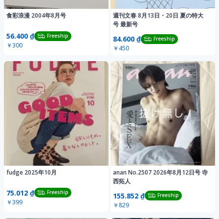
食彩浪漫 2004年8月号
週刊文春 8月13日・20日 夏の特大
号 最新号
56.400 ₫
Freeship
84.600 ₫
Freeship
￥300
￥450
fudge 2025年10月
anan No.2507 2026年8月12日号 寺
西拓人
75.012 ₫
Freeship
155.852 ₫
Freeship
￥399
￥829