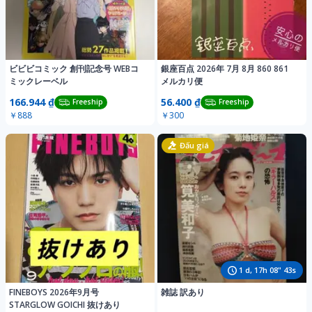
ビビビコミック 創刊記念号 WEBコ
銀座百点 2026年 7月 8月 860 861
ミックレーベル
メルカリ便
166.944 ₫
56.400 ₫
Freeship
Freeship
￥888
￥300
Đấu giá
1
d,
17
h
08
"
40
s
FINEBOYS 2026年9月号
雑誌 訳あり
STARGLOW GOICHI 抜けあり