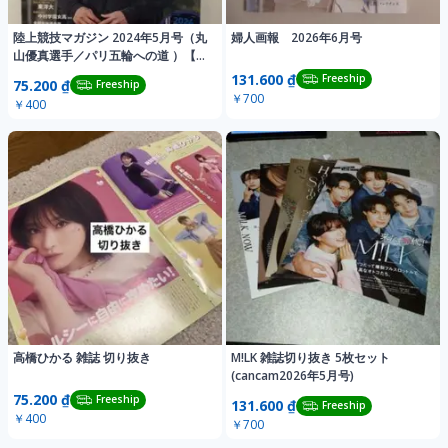
陸上競技マガジン 2024年5月号（丸
婦人画報 2026年6月号
山優真選手／パリ五輪への道 ）【付
録付】
131.600 ₫
Freeship
75.200 ₫
Freeship
￥700
￥400
高橋ひかる 雑誌 切り抜き
M!LK 雑誌切り抜き 5枚セット
(cancam2026年5月号)
75.200 ₫
Freeship
131.600 ₫
Freeship
￥400
￥700