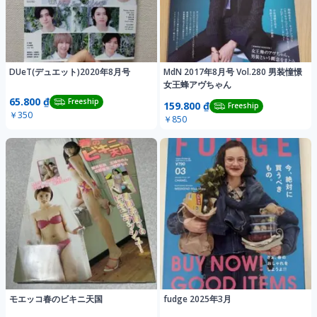
DUeT(デュエット)2020年8月号
MdN 2017年8月号 Vol.280 男装憧憬
女王蜂アヴちゃん
65.800 ₫
Freeship
159.800 ₫
Freeship
￥350
￥850
モエッコ春のビキニ天国
fudge 2025年3月