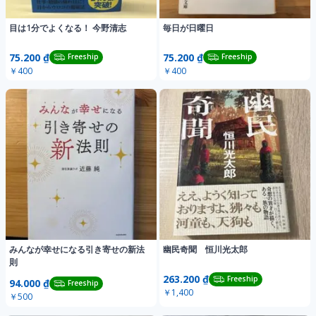
目は1分でよくなる！ 今野清志
毎日が日曜日
75.200 ₫
75.200 ₫
Freeship
Freeship
￥400
￥400
みんなが幸せになる引き寄せの新法
幽民奇聞 恒川光太郎
則
263.200 ₫
Freeship
94.000 ₫
Freeship
￥1,400
￥500