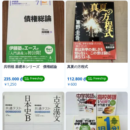
呉明植 基礎本シリーズ 債権総論
真夏の方程式
235.000 ₫
112.800 ₫
Freeship
Freeship
￥1,250
￥600