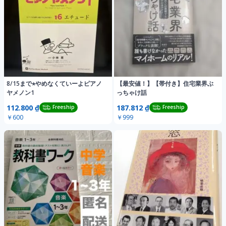
8/15まで⭐︎やめなくていーよピアノ
【最安値！】【帯付き】住宅業界ぶ
ヤメノン1
っちゃけ話
112.800 ₫
187.812 ₫
Freeship
Freeship
￥600
￥999