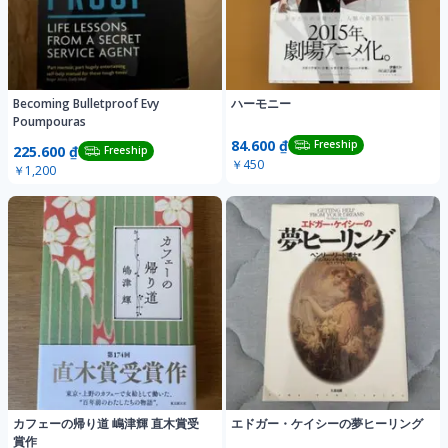
Becoming Bulletproof Evy
ハーモニー
Poumpouras
84.600 ₫
Freeship
225.600 ₫
Freeship
￥450
￥1,200
カフェーの帰り道 嶋津輝 直木賞受
エドガー・ケイシーの夢ヒーリング
賞作