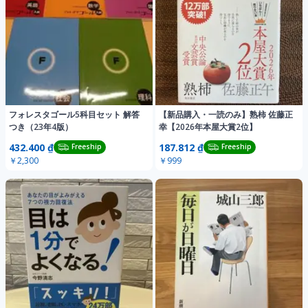
フォレスタゴール5科目セット 解答
【新品購入・一読のみ】熟柿 佐藤正
つき（23年4版）
幸【2026年本屋大賞2位】
432.400 ₫
187.812 ₫
Freeship
Freeship
￥2,300
￥999