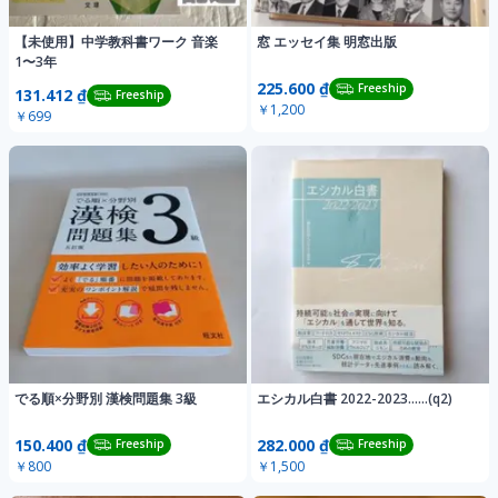
【未使用】中学教科書ワーク 音楽
窓 エッセイ集 明窓出版
1〜3年
225.600 ₫
Freeship
131.412 ₫
Freeship
￥1,200
￥699
でる順×分野別 漢検問題集 3級
エシカル白書 2022-2023……(q2)
150.400 ₫
282.000 ₫
Freeship
Freeship
￥800
￥1,500