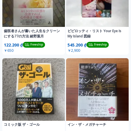
歯医者さんが書いた人生をクリーン
ピピロッティ・リスト Your Eye Is
にする77の方法 綾野葉月
My Island 図録
122.200 ₫
545.200 ₫
Freeship
Freeship
￥650
￥2,900
コミック版 ザ・ゴール
イン・ザ・メガチャーチ