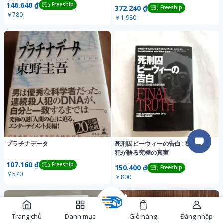
食堂 老舗
146.640 ₫
Freeship
372.240 ₫
Freeship
￥780
￥1,980
プラチナデータ
死刑囚ピーウィーの告白 : 猟奇殺人
犯が語る究極の真実
107.160 ₫
Freeship
150.400 ₫
Freeship
￥570
￥800
Trang chủ
Danh mục
Giỏ hàng
Đăng nhập