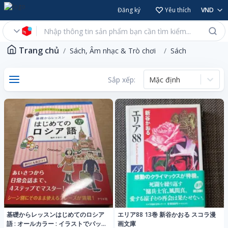
Đăng ký
Yêu thích
VND
Trang chủ
Sách, Âm nhạc & Trò chơi
Sách
Sắp xếp:
Mặc định
基礎からレッスンはじめてのロシア
エリア88 13巻 新谷かおる スコラ漫
語 : オールカラー : イラストでパッ
画文庫