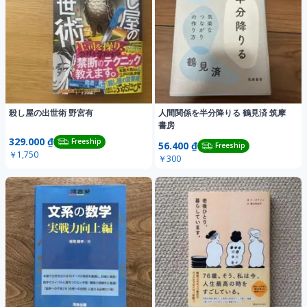
殺し屋の出世術 野宮有
人間関係を半分降りる 鶴見済 筑摩
書房
329.000 ₫
Freeship
56.400 ₫
Freeship
￥1,750
￥300