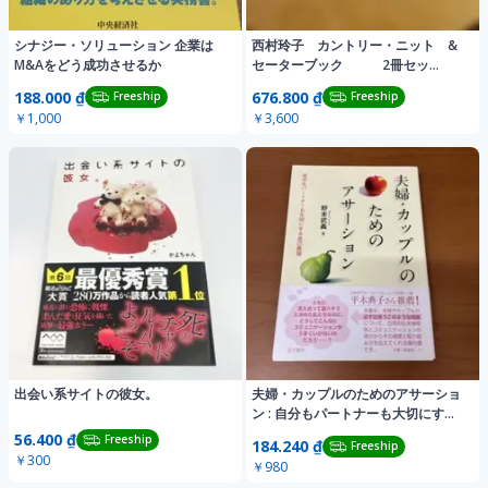
シナジー・ソリューション 企業は
西村玲子 カントリー・ニット &
M&Aをどう成功させるか
セーターブック 2冊セッ
ト 編み物本
188.000 ₫
676.800 ₫
Freeship
Freeship
￥1,000
￥3,600
出会い系サイトの彼女。
夫婦・カップルのためのアサーショ
ン : 自分もパートナーも大切にする
自己表現
56.400 ₫
Freeship
184.240 ₫
Freeship
￥300
￥980