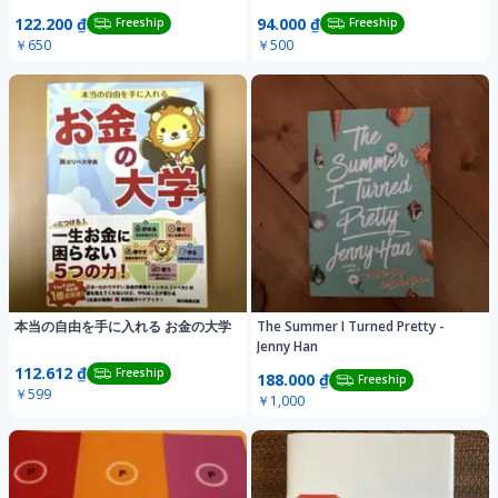
と見て…
122.200 ₫
94.000 ₫
Freeship
Freeship
￥650
￥500
本当の自由を手に入れる お金の大学
The Summer I Turned Pretty -
Jenny Han
112.612 ₫
Freeship
188.000 ₫
Freeship
￥599
￥1,000