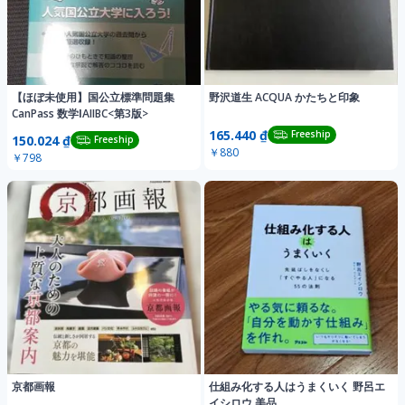
【ほぼ未使用】国公立標準問題集
野沢道生 ACQUA かたちと印象
CanPass 数学ⅠAIIBC<第3版>
165.440 ₫
Freeship
150.024 ₫
Freeship
￥880
￥798
京都画報
仕組み化する人はうまくいく 野呂エ
イシロウ 美品