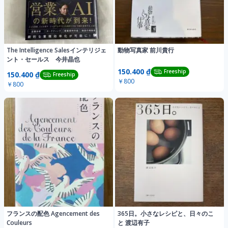
The Intelligence Salesインテリジェ
動物写真家 前川貴行
ント・セールス 今井晶也
150.400 ₫
Freeship
150.400 ₫
Freeship
￥800
￥800
フランスの配色 Agencement des
365日。小さなレシピと、日々のこ
Couleurs
と 渡辺有子