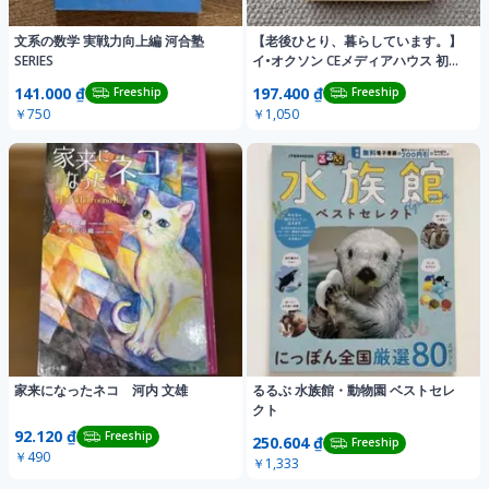
文系の数学 実戦力向上編 河合塾
【老後ひとり、暮らしています。】
SERIES
イ•オクソン CEメディアハウス 初版
エッセイ
141.000 ₫
197.400 ₫
Freeship
Freeship
￥750
￥1,050
家来になったネコ 河内 文雄
るるぶ 水族館・動物園 ベストセレ
クト
92.120 ₫
Freeship
250.604 ₫
Freeship
￥490
￥1,333