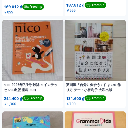
187.812 ₫
Freeship
169.012 ₫
Freeship
￥999
￥899
nico 2026年7月号 雑誌 クインテッ
英国流「自分に似合う」住まいの作
センス出版 歯科 ニコ
り方 テート小畠利子 大和出版
244.400 ₫
131.600 ₫
Freeship
Freeship
￥1,300
￥700