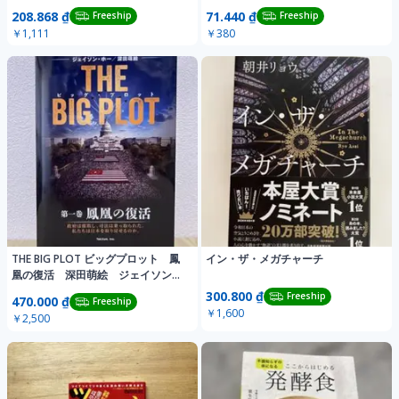
208.868 ₫
71.440 ₫
Freeship
Freeship
￥1,111
￥380
THE BIG PLOT ビッグプロット 鳳
イン・ザ・メガチャーチ
凰の復活 深田萌絵 ジェイソン
ホー
300.800 ₫
Freeship
470.000 ₫
Freeship
￥1,600
￥2,500