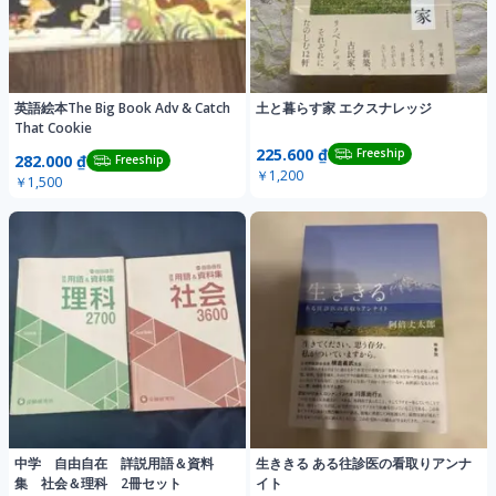
英語絵本The Big Book Adv & Catch
土と暮らす家 エクスナレッジ
That Cookie
225.600 ₫
Freeship
282.000 ₫
Freeship
￥1,200
￥1,500
中学 自由自在 詳説用語＆資料
生ききる ある往診医の看取りアンナ
集 社会＆理科 2冊セット
イト