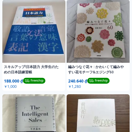
スキルアップ!日本語力 大学生のた
編みつなぐ花々 : かわいくて編みや
めの日本語練習帳
すい花モチーフ&エジング60
188.000 ₫
240.640 ₫
Freeship
Freeship
￥1,000
￥1,280