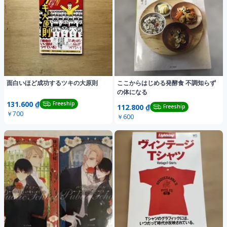
面白いほど成功するツキの大原則
ここからはじめる発酵食 不調知らず
の体になる
131.600 ₫
Freeship
112.800 ₫
Freeship
￥700
￥600