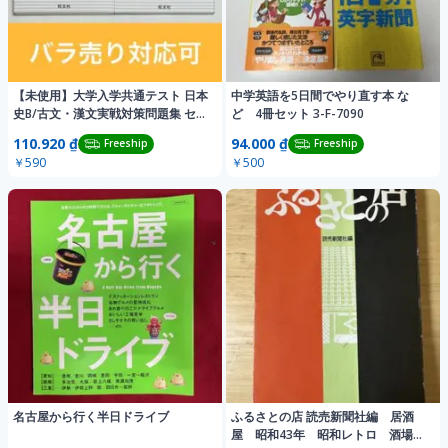
【未使用】大学入学共通テスト 日本
中学英語を5日間でやり直す本 な
史B/古文・漢文実戦対策問題集 セッ
ど 4冊セット 3-F-7090
ト
110.920 ₫
94.000 ₫
Freeship
Freeship
￥590
￥500
名古屋から行く半日ドライブ
ふるさとの店 読売新聞社編 居酒
屋 昭和43年 昭和レトロ 酒場