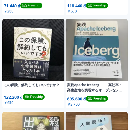
71.440 ₫
118.440 ₫
Freeship
Freeship
￥380
￥630
この保険、解約してもいいですか？
実践Apache Iceberg ―― 高効率・
高生産性を実現するオープンなデ…
122.200 ₫
Freeship
695.600 ₫
Freeship
￥650
￥3,700