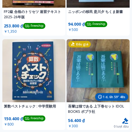
FP2級 合格のトリセツ 速習テキスト
ニッポンの移民 是川夕 ちくま新書
2025-26年版
94.000 ₫
Freeship
253.800 ₫
Freeship
￥500
￥1,350
Đấu giá
1
d,
6
h
59
"
45
s
算数ベストチェック : 中学受験用
吾輩は猫である 上下巻セット IDOL
BOOKS ポプラ社
150.400 ₫
Freeship
56.400 ₫
￥800
￥300
0
lượt đấu