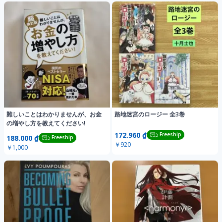
難しいことはわかりませんが、お金
路地迷宮のロージー 全3巻
の増やし方を教えてください!
172.960 ₫
Freeship
188.000 ₫
Freeship
￥920
￥1,000