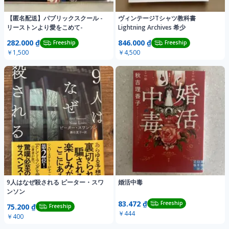
【匿名配送】パブリックスクール -
ヴィンテージTシャツ教科書
リーストンより愛をこめて-
Lightning Archives 希少
282.000 ₫
846.000 ₫
Freeship
Freeship
￥1,500
￥4,500
9人はなぜ殺される ピーター・スワ
婚活中毒
ンソン
83.472 ₫
Freeship
75.200 ₫
Freeship
￥444
￥400