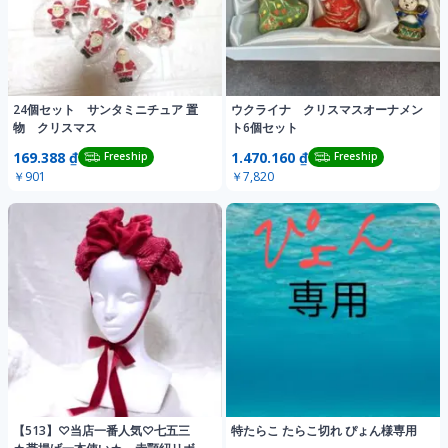
24個セット サンタミニチュア 置
ウクライナ クリスマスオーナメン
物 クリスマス
ト6個セット
169.388 ₫
1.470.160 ₫
Freeship
Freeship
￥901
￥7,820
【513】♡当店一番人気♡七五三
特たらこ たらこ切れ ぴょん様専用