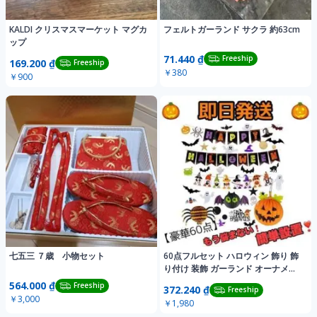
KALDI クリスマスマーケット マグカ
フェルトガーランド サクラ 約63cm
ップ
71.440 ₫
Freeship
169.200 ₫
Freeship
￥380
￥900
七五三 ７歳 小物セット
60点フルセット ハロウィン 飾り 飾
り付け 装飾 ガーランド オーナメン
ト
564.000 ₫
Freeship
372.240 ₫
Freeship
￥3,000
￥1,980