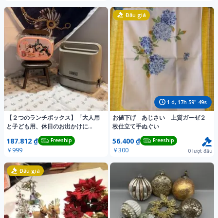
Đấu giá
1
d,
17
h
59
"
46
s
【２つのランチボックス】「大人用
お値下げ あじさい 上質ガーゼ２
と子ども用、休日のお出かけに
枚仕立て手ぬぐい
も！」★新品未使用品
187.812 ₫
56.400 ₫
Freeship
Freeship
￥999
￥300
0
lượt đấu
Đấu giá