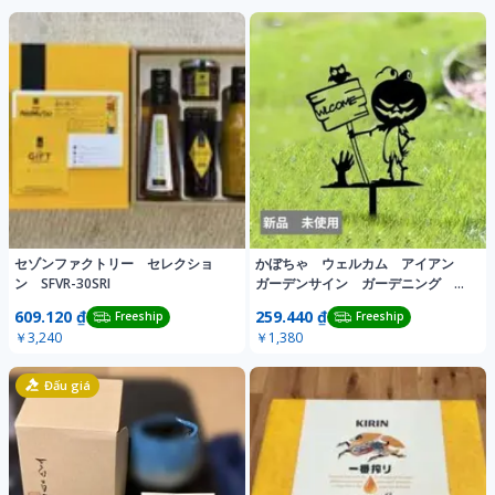
セゾンファクトリー セレクショ
かぼちゃ ウェルカム アイアン
ン SFVR-30SRI
ガーデンサイン ガーデニング 庭
装飾 ハロウィン
609.120 ₫
259.440 ₫
Freeship
Freeship
￥3,240
￥1,380
Đấu giá