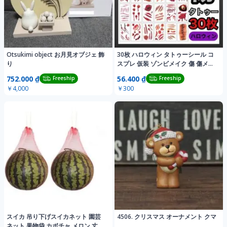
Otsukimi object お月見オブジェ 飾
30枚 ハロウィン タトゥーシール コ
り
スプレ 仮装 ゾンビメイク 傷 傷メイ
ク
752.000 ₫
56.400 ₫
Freeship
Freeship
￥4,000
￥300
スイカ 吊り下げスイカネット 園芸
4506. クリスマス オーナメント クマ
ネット 果物袋 カボチャ メロン 丈夫