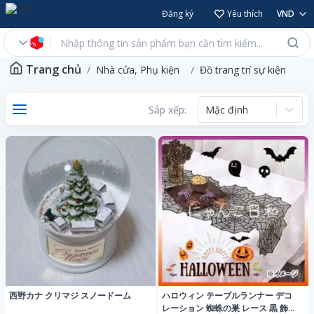
Đăng ký
Yêu thích
VND
Trang chủ
Nhà cửa, Phụ kiện
Đồ trang trí sự kiện
Sắp xếp:
Mặc định
西野カナ クリマジ スノードーム
ハロウィン テーブルランナー デコ
レーション 蜘蛛の巣 レース 黒 飾り