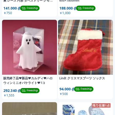
巣 レース 円形 タペストリー クモ 飾
600×1800mm
り 黒
141.000 ₫
188.000 ₫
Freeship
Freeship
￥750
￥1,000
販売終了品❤︎新品❤︎カルディ❤︎ハロ
Lindt クリスマスブーツ ソックス
ウィンミニオバケライト❤︎1コ
94.000 ₫
Freeship
292.340 ₫
Freeship
￥500
￥1,555