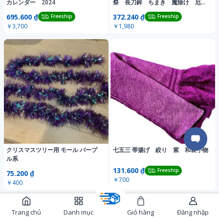
カレンダー 2024
祭 長刀鉾 ちまき 魔除け 厄除
け 無病息災
695.600 ₫
372.240 ₫
Freeship
Freeship
￥3,700
￥1,980
クリスマスツリー用 モール パープ
七五三 帯揚げ 絞り 紫 和装小物
ル系
131.600 ₫
Freeship
75.200 ₫
￥700
￥400
Trang chủ
Danh mục
Giỏ hàng
Đăng nhập