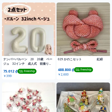
ナンバーバルーン 20 20歳 ベー
029 かのこセット 紅緋
ジュ 32インチ 成人式 前撮り
誕生日
488.800 ₫
Freeship
75.012 ₫
Freeship
￥2,600
￥399