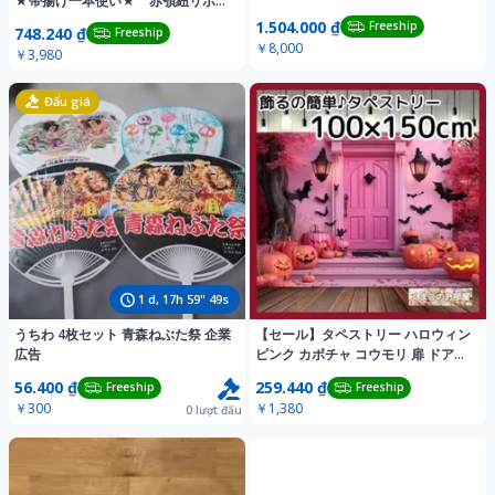
★帯揚げ一本使い★ 赤顎紐リボン
付き 髪飾り
1.504.000 ₫
Freeship
748.240 ₫
Freeship
￥8,000
￥3,980
Đấu giá
1
d,
17
h
59
"
46
s
うちわ 4枚セット 青森ねぶた祭 企業
【セール】タペストリー ハロウィン
広告
ピンク カボチャ コウモリ 扉 ドア
H22
56.400 ₫
259.440 ₫
Freeship
Freeship
￥300
￥1,380
0
lượt đấu