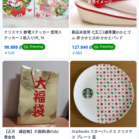
クリスマス 静電ステッカー 窓用ス
新品未使用 七五三3歳草履かかとゴ
テッカー 2 枚入りSR_16
ム 赤 かかと止め かかとバンド
98.888 ₫
127.840 ₫
Freeship
Freeship
￥526
￥680
【正月 縁起物】大福袋(袋のみ)
Starbucks スターバックス クリスマ
黄金色
ス プレート 皿