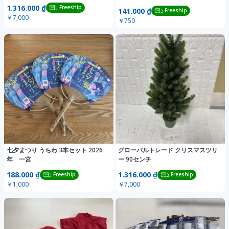
クモ
1.316.000 ₫
Freeship
141.000 ₫
Freeship
￥7,000
￥750
七夕まつり うちわ 3本セット 2026
グローバルトレード クリスマスツリ
年 一宮
ー 90センチ
188.000 ₫
1.316.000 ₫
Freeship
Freeship
￥1,000
￥7,000