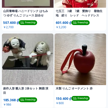
山田養蜂場 ハニードリンク はちみ
七五三 3歳 7歳 髪飾り 着物生
つ ゆず りんご ジュース 詰合せ
地 絞り レッド ヘッドドレス
507.600 ₫
601.600 ₫
Freeship
Freeship
￥2,700
￥3,200
創作人形 雛人形 2体セット 舞踊 演
木製 りんご オーナメント 赤
目
150.400 ₫
Freeship
185.368 ₫
Freeship
￥800
￥986