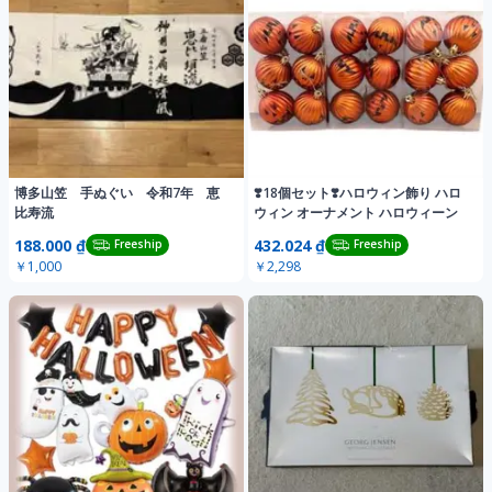
博多山笠 手ぬぐい 令和7年 恵
❣️18個セット❣️ハロウィン飾り ハロ
比寿流
ウィン オーナメント ハロウィーン
188.000 ₫
432.024 ₫
Freeship
Freeship
￥1,000
￥2,298