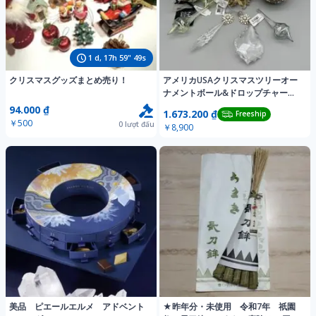
1
d,
17
h
59
"
46
s
クリスマスグッズまとめ売り！
アメリカUSAクリスマスツリーオー
ナメントボール&ドロップチャーム
&リース11点
94.000 ₫
1.673.200 ₫
Freeship
￥500
0
lượt đấu
￥8,900
美品 ピエールエルメ アドベント
★昨年分・未使用 令和7年 祇園