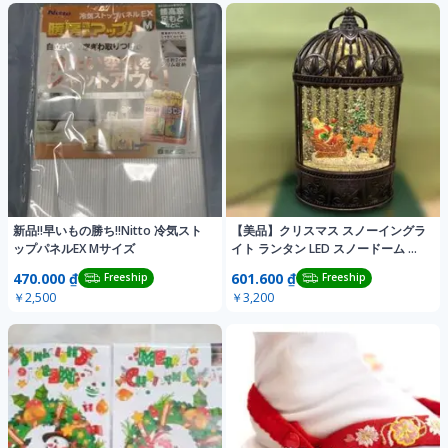
新品‼️早いもの勝ち‼️Nitto 冷気スト
【美品】クリスマス スノーイングラ
ップパネルEX Mサイズ
イト ランタン LED スノードーム 鳥
かご
470.000 ₫
601.600 ₫
Freeship
Freeship
￥2,500
￥3,200