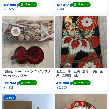
188.000 ₫
187.812 ₫
Freeship
Freeship
￥1,000
￥999
【新品】Francfranc ツインクルスタ
七五三 帯 正絹 黒地 花柄 金
ーパッションほか
糸 立涌柄 wk1
260.944 ₫
470.000 ₫
Freeship
Freeship
￥1,388
￥2,500
Đã bán