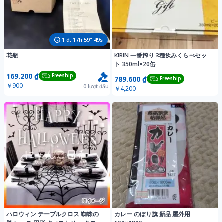
1
d,
17
h
59
"
46
s
花瓶
KIRIN 一番搾り 3種飲みくらべセッ
ト 350ml×20缶
169.200 ₫
Freeship
789.600 ₫
Freeship
￥900
0
lượt đấu
￥4,200
ハロウィン テーブルクロス 蜘蛛の
カレー のぼり旗 新品 屋外用