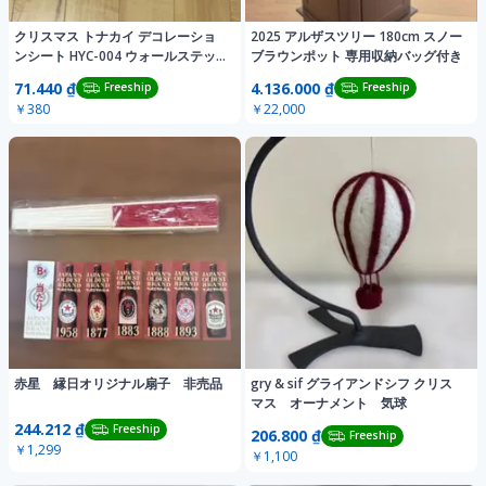
クリスマス トナカイ デコレーショ
2025 アルザスツリー 180cm スノー
ンシート HYC-004 ウォールステッ
ブラウンポット 専用収納バッグ付き
カー
71.440 ₫
4.136.000 ₫
Freeship
Freeship
￥380
￥22,000
赤星 縁日オリジナル扇子 非売品
gry & sif グライアンドシフ クリス
マス オーナメント 気球
244.212 ₫
Freeship
206.800 ₫
Freeship
￥1,299
￥1,100