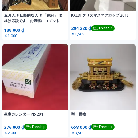
五月人形 伝統的な人形 「春駒」 価
KALDI クリスマスマグカップ 2019
格は応談です。お気軽にコメントく
ださい 美品
294.220 ₫
Freeship
188.000 ₫
￥1,565
￥1,000
皇室カレンダー PR-201
輿 置物
376.000 ₫
658.000 ₫
Freeship
Freeship
￥2,000
￥3,500