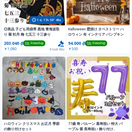
1
d,
17
h
59
"
46
s
◎美品 子ども用袋帯 黒地 青海波取
Halloween 壁掛け タペストリー ハ
り 菊 牡丹 梅 七五三 十三参り
ロウィン 布 インテリア パンプキン
203.040 ₫
94.000 ₫
Freeship
Freeship
￥1,080
￥500
0
lượt đấu
ハロウィン クリスマス お正月 季節
77歳 寿 バルーン 喜寿祝い 特大 パ
の飾り付けセット
ープル 紫 長寿祝い 飾り付け..