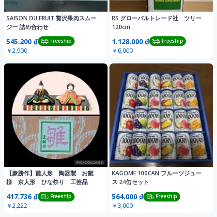
SAISON DU FRUIT 贅沢果肉スムー
RS グローバルトレード社 ツリー
ジー 詰め合わせ
120cm
545.200 ₫
1.128.000 ₫
Freeship
Freeship
￥2,900
￥6,000
【豪勝作】雛人形 陶器製 お雛
KAGOME 100CAN フルーツジュー
様 京人形 ひな祭り 工芸品
ス 24缶セット
417.736 ₫
564.000 ₫
Freeship
Freeship
￥2,222
￥3,000