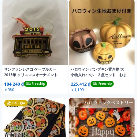
サンフランシスコ ケーブルカー
ハロウィン パンプキン置き物 大
2015年 クリスマスオーナメント
小物入れ 中小 ３点セット おまけ
生地付き
184.240 ₫
225.412 ₫
Freeship
Freeship
￥980
￥1,199
Đấu giá