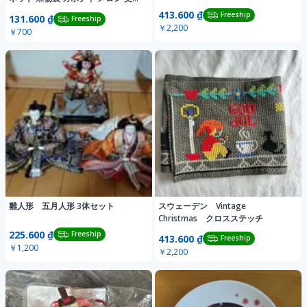
通気
413.600 ₫
Freeship
131.600 ₫
Freeship
￥2,200
￥700
雛人形 五月人形 3体セット
スウェーデン Vintage
Christmas クロスステッチ
225.600 ₫
Freeship
413.600 ₫
Freeship
￥1,200
￥2,200