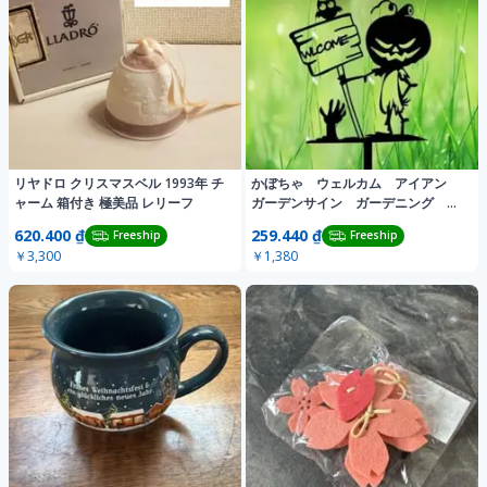
リヤドロ クリスマスベル 1993年 チ
かぼちゃ ウェルカム アイアン
ャーム 箱付き 極美品 レリーフ
ガーデンサイン ガーデニング 庭
装飾 ハロウィン
620.400 ₫
259.440 ₫
Freeship
Freeship
￥3,300
￥1,380