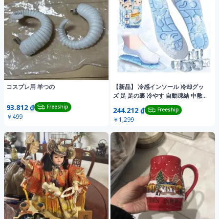
コスプレ用 羊つの
【新品】 冷感インソール 冷却グッ
ズ 足 足の裏 冷やす 自動凍結 中敷き
男女
93.812 ₫
Freeship
244.212 ₫
Freeship
￥499
￥1,299