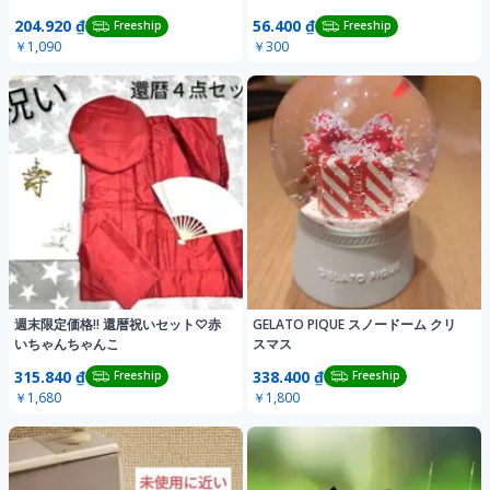
204.920 ₫
56.400 ₫
Freeship
Freeship
￥1,090
￥300
週末限定価格!! 還暦祝いセット♡赤
GELATO PIQUE スノードーム クリ
いちゃんちゃんこ
スマス
315.840 ₫
338.400 ₫
Freeship
Freeship
￥1,680
￥1,800