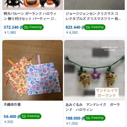
特大バルーン ガーランド ハロウィ
ジョージジェンセン クリスマス コ
ン 飾り付けセット パーティー ジャ
レクタブルズ クリスマスツリー 松
コランタン
ぼっくり 鹿
372.240 ₫
823.440 ₫
Freeship
Freeship
￥1,980
￥4,380
不織布巾着
あみぐるみ マンドレイク ガーラ
ンド ハロウィン
56.400 ₫
Freeship
188.000 ₫
Freeship
￥300
￥1,000