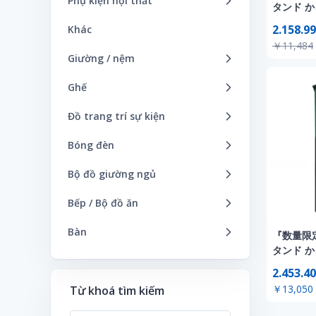
Phụ kiện nội thất
タンド 
Thảm cửa/ Thảm bếp
Khác
Mành cửa sổ
玄関前 収
Bảng chào mừng
2.158.99
Khác
Thảm điện
Sofa ba
スト 北欧 一
Mành cuộn
￥11,484
Bình hoa
ポスト メ
Thảm trải sàn
Giường / nệm
Sofa bọc
Rèm
新聞受け
Đồ trang trí
クグレー
Giường đôi
Sofa đính cườm / đệm sofa
Ghế
Rèm cửa hàng
Gạt tàn
Giường đôi
Sofa đôi
Bàn ghế
Đồ trang trí sự kiện
Giá đựng tạp chí
Giường đôi rộng
Sofa đơn
Ghế ăn
Giáng sinh
Giá treo
Bóng đèn
Giường đơn
Sofa giường
Ghế bập bênh
Halloween
Gối
Bóng đèn huỳnh quang
Bộ đồ giường ngủ
Giường đơn
Sofa góc
ghế đẩu
Kỳ nghỉ hè / hè
Hộp khăn giấy
Đèn sàn
Chăn
Giường đơn / giường gấp
Sofa ngả
Bếp / Bộ đồ ăn
Ghế gấp
Lễ hội con gái
Hộp nhạc
Đèn trần
Gối
Giường King
Sofa phòng khách
Bình nước/ cốc
Ghế lưng cao
Bàn
Lễ hội Shichi-Go-San
Khác
『数量限
Khác
Khác
Giường Qeen
Sofa thấp / sofa sàn
Bộ đồ ăn
Ghế ngồi
タンド 
Bàn
Lễ người lớn
Khung ảnh
玄関前 収
Khăn trải giường / chăn
Giường tầng/ gác xép
2.453.40
Dao kéo (muỗng, v.v.)
Khác
Bàn ăn
Món quà cuối năm
Rổ / Lồng
スト 北欧 一
￥13,050
Từ khoá tìm kiếm
Giường tuyết
ポスト メ
Đồ lưu trữ/ vật dụng nhỏ
Tổng hợp
Bàn máy tính
Năm mới
Thùng rác
新聞受け
Khác