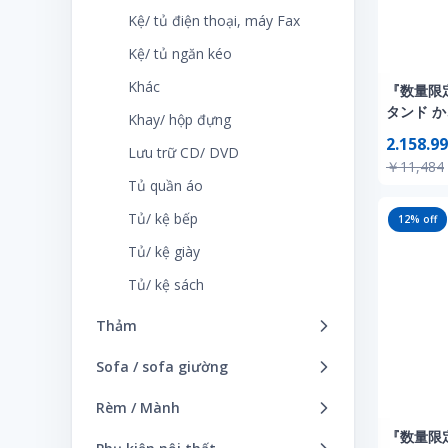
Kệ/ tủ điện thoại, máy Fax
Kệ/ tủ ngăn kéo
Khác
『数量限
タンド 
Khay/ hộp đựng
玄関前 収
2.158.99
Lưu trữ CD/ DVD
スト 北欧 一
￥11,484
ポスト メ
Tủ quần áo
新聞受け
トグレー
Tủ/ kệ bếp
12
% off
Tủ/ kệ giày
Tủ/ kệ sách
Thảm
Khác
Sofa / sofa giường
Nhà vệ sinh / thảm tắm
Bộ ghế sofa
Rèm / Mành
Tấm thảm
Ghế thư giãn
『数量限
Khác