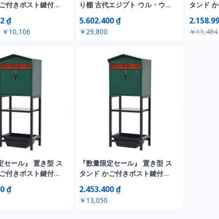
かご付きポスト鍵付き
り棚 古代エジプト ウル・ウォ
タンド 
納 スタンドポスト ポ
ッチ セレモニーオファーシェ
玄関前 収
2 ₫
5.602.400 ₫
2.158.9
戸建て用 スタンド
ルフ 飾り棚 彫像 彫刻/
スト 北欧 一
￥10,106
￥29,800
￥11,484
ールボックス A4対応
Ceremonial Offering
ポスト メ
 高級 おしゃれ【ダー
Shelf（輸入品
新聞受け
】
トグレー
定セール』 置き型 ス
『数量限定セール』 置き型 ス
かご付きポスト鍵付き
タンド かご付きポスト鍵付き
納 スタンドポスト ポ
玄関前 収納 スタンドポスト ポ
0 ₫
2.453.400 ₫
戸建て用 スタンド
スト 北欧 一戸建て用 スタンド
￥13,050
ールボックス A4対応
ポスト メールボックス A4対応
 高級 おしゃれ【グリ
新聞受け 高級 おしゃれ【グリ