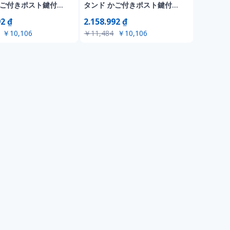
かご付きポスト鍵付き
タンド かご付きポスト鍵付き
納 スタンドポスト ポ
玄関前 収納 スタンドポスト ポ
92 ₫
2.158.992 ₫
戸建て用 スタンド
スト 北欧 一戸建て用 スタンド
￥10,106
￥11,484
￥10,106
ールボックス A4対応
ポスト メールボックス A4対応
 高級 おしゃれ【ライ
新聞受け 高級 おしゃれ【ライ
 】
トグレー×木目】