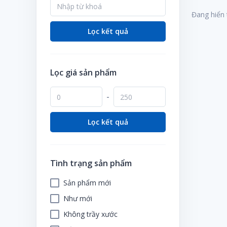
Đồ nấu nướng
ーン】
Bàn phụ
Ngày của cha
Vỏ đệm
Đang hiển 
Nệm
Dụng cụ uống rượu
Bàn sưởi Kotatsu
Ngày của mẹ
Lọc kết quả
Nệm giường có chân
Hộp đựng đồ ăn trưa
Bàn trung tâm
Ngày lễ tình nhân
Tủ ngăn kéo/ lưu trữ đồ
Khác
Bàn văn phòng / bàn học
Ngày thiếu nhi
Máy lọc nước
Lọc giá sản phẩm
Bàn/ quầy tính tiền
Ngày tôn trọng
Tạp dề
Khác
Quà tặng mùa hè
-
Vật dụng để bàn
Vật dụng ngoài trời
Lọc kết quả
Tình trạng sản phẩm
Sản phẩm mới
Như mới
Không trầy xước