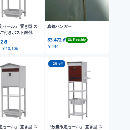
定セール』 置き型 ス
真鍮ハンガー
かご付きポスト鍵付き
納 スタンドポスト ポ
83.472 ₫
Freeship
92 ₫
戸建て用 スタンド
￥444
￥10,106
ールボックス A4対応
 高級 おしゃれ【ライ
 】
12
% off
定セール』 置き型 ス
『数量限定セール』 置き型 ス