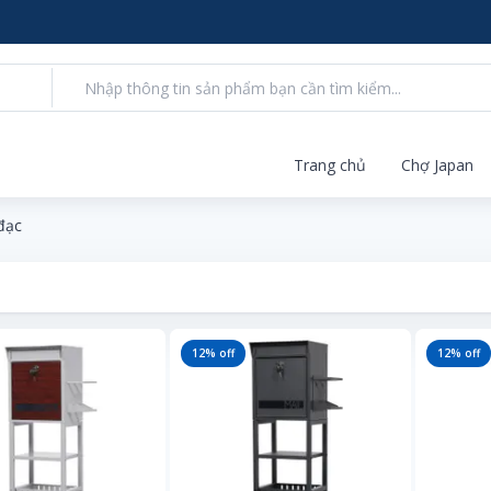
Trang chủ
Chợ Japan
đạc
12
% off
12
% off