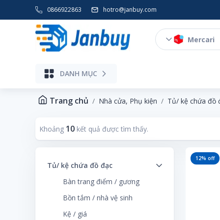
0866922863
hotro@janbuy.com
Mercari
DANH MỤC
Điện gia dụng, Thiết bị số, Máy ảnh
Trang chủ
Nhà cửa, Phụ kiện
Tủ/ kệ chứa đồ 
10
Khoảng
kết quả được tìm thấy.
12
% off
Tủ/ kệ chứa đồ đạc
Bàn trang điểm / gương
Bồn tắm / nhà vệ sinh
Kệ / giá