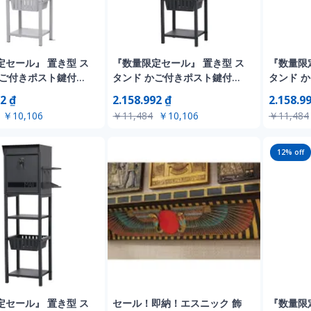
定セール』 置き型 ス
『数量限定セール』 置き型 ス
『数量限
かご付きポスト鍵付き
タンド かご付きポスト鍵付き
タンド 
納 スタンドポスト ポ
玄関前 収納 スタンドポスト ポ
玄関前 収
2 ₫
2.158.992 ₫
2.158.9
戸建て用 スタンド
スト 北欧 一戸建て用 スタンド
スト 北欧 一
￥10,106
￥11,484
￥10,106
￥11,484
ールボックス A4対応
ポスト メールボックス A4対応
ポスト メ
 高級 おしゃれ【ライ
新聞受け 高級 おしゃれ【ダー
新聞受け
×木目】
クグレー】
トグレー
12
% off
定セール』 置き型 ス
セール！即納！エスニック 飾
『数量限