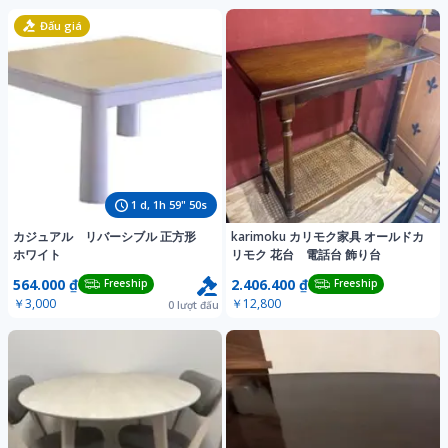
Đấu giá
1
d,
1
h
59
"
47
s
カジュアル リバーシブル 正方形
karimoku カリモク家具 オールドカ
ホワイト
リモク 花台 電話台 飾り台
564.000 ₫
2.406.400 ₫
Freeship
Freeship
￥3,000
￥12,800
0
lượt đấu