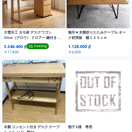
大雪木工 タモ材 デスクワゴン
無印★木製折りたたみテーブル オー
Glow（グロウ） ドロアー 鍵付き 旭
ク材突板 幅１２０ｃｍ
川家具
3.346.400 ₫
1.128.000 ₫
Freeship
￥17,800
￥6,000
木製 コンセント付き デスク テーブ
朝子.k様 専用