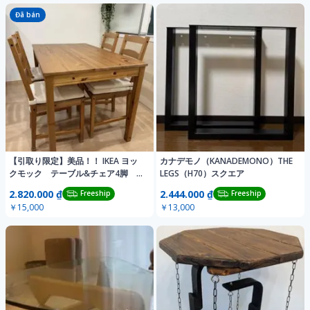
Đã bán
【引取り限定】美品！！ IKEA ヨッ
カナデモノ（KANADEMONO）THE
クモック テーブル&チェア4脚 セ
LEGS（H70）スクエア
ット
2.820.000 ₫
2.444.000 ₫
Freeship
Freeship
￥15,000
￥13,000