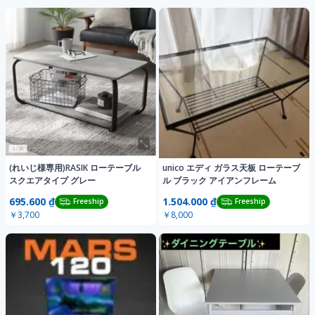
(れいじ様専用)RASIK ローテーブル
unico エディ ガラス天板 ローテーブ
スクエアタイプ グレー
ル ブラック アイアンフレーム
695.600 ₫
1.504.000 ₫
Freeship
Freeship
￥3,700
￥8,000