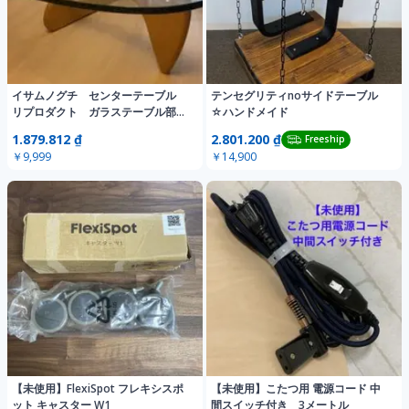
イサムノグチ センターテーブル
テンセグリティnoサイドテーブル
リプロダクト ガラステーブル部分
☆ハンドメイド
のみ
1.879.812 ₫
2.801.200 ₫
Freeship
￥9,999
￥14,900
【未使用】FlexiSpot フレキシスポ
【未使用】こたつ用 電源コード 中
ット キャスター W1
間スイッチ付き 3メートル