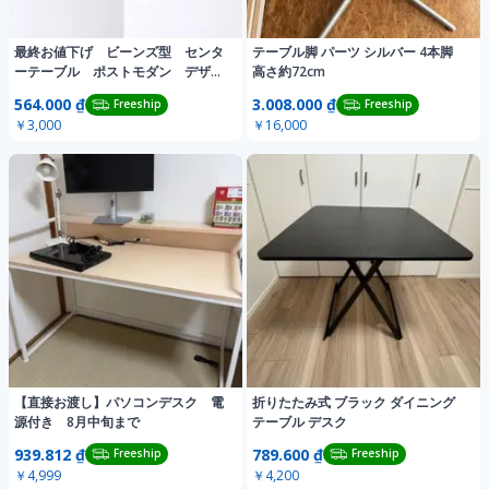
最終お値下げ ビーンズ型 センタ
テーブル脚 パーツ シルバー 4本脚
ーテーブル ポストモダン デザイ
高さ約72cm
ン ビンテージ
564.000 ₫
3.008.000 ₫
Freeship
Freeship
￥3,000
￥16,000
【直接お渡し】パソコンデスク 電
折りたたみ式 ブラック ダイニング
源付き 8月中旬まで
テーブル デスク
939.812 ₫
789.600 ₫
Freeship
Freeship
￥4,999
￥4,200