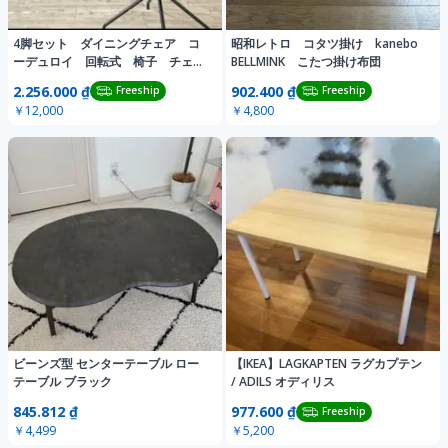
4脚セット ダイニングチェア コ
昭和レトロ コタツ掛け kanebo
ーデュロイ 回転式 椅子 チェ
BELLMINK こたつ掛け布団
ア おしゃれ
2.256.000 ₫
902.400 ₫
Freeship
Freeship
￥12,000
￥4,800
ビーンズ型 センターテーブル ロー
【IKEA】LAGKAPTEN ラグカプテン
テーブル ブラック
/ ADILS オディリス
845.812 ₫
977.600 ₫
Freeship
￥4,499
￥5,200