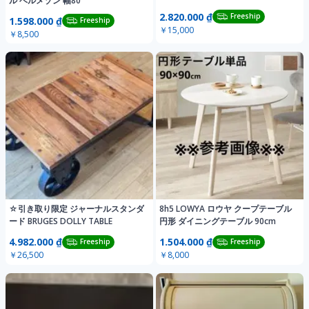
ル ベルメゾン 幅80
2.820.000 ₫
Freeship
1.598.000 ₫
Freeship
￥15,000
￥8,500
☆引き取り限定 ジャーナルスタンダ
8h5 LOWYA ロウヤ クープテーブル
ード BRUGES DOLLY TABLE
円形 ダイニングテーブル 90cm
4.982.000 ₫
1.504.000 ₫
Freeship
Freeship
￥26,500
￥8,000