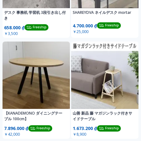
デスク 事務机 学習机 3段引き出し付
SHAREYDVA ネイルデスク mortar
き
4.700.000 ₫
Freeship
658.000 ₫
Freeship
￥25,000
￥3,500
【KANADEMONO ダイニングテー
山善 新品 藤 マガジンラック付きサ
ブル 100cm】
イドテーブル
7.896.000 ₫
1.673.200 ₫
Freeship
Freeship
￥42,000
￥8,900