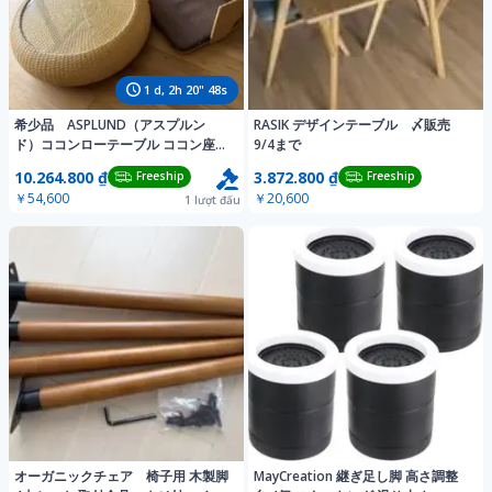
1
d,
2
h
20
"
45
s
希少品 ASPLUND（アスプルン
RASIK デザインテーブル 〆販売
ド）ココンローテーブル ココン座椅
9/4まで
子 セット
10.264.800 ₫
3.872.800 ₫
Freeship
Freeship
￥54,600
￥20,600
1
lượt đấu
オーガニックチェア 椅子用 木製脚
MayCreation 継ぎ足し脚 高さ調整