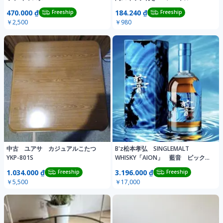
470.000 ₫
184.240 ₫
Freeship
Freeship
￥2,500
￥980
中古 ユアサ カジュアルこたつ
B'z松本孝弘 SINGLEMALT
YKP-801S
WHISKY「AION」 藍音 ピック付
き
1.034.000 ₫
3.196.000 ₫
Freeship
Freeship
￥5,500
￥17,000