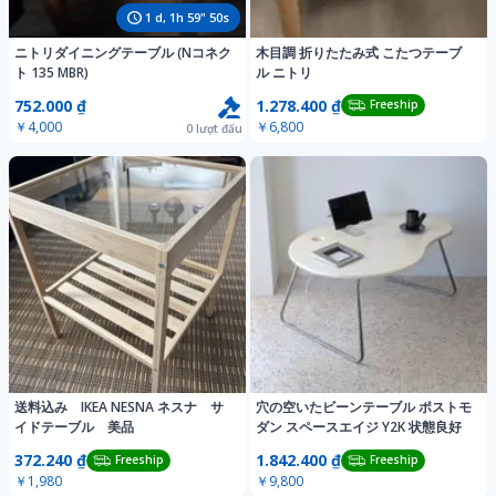
1
d,
1
h
59
"
47
s
ニトリダイニングテーブル (Nコネク
木目調 折りたたみ式 こたつテーブ
ト 135 MBR)
ル ニトリ
752.000 ₫
1.278.400 ₫
Freeship
￥4,000
￥6,800
0
lượt đấu
送料込み IKEA NESNA ネスナ サ
穴の空いたビーンテーブル ポストモ
イドテーブル 美品
ダン スペースエイジ Y2K 状態良好
372.240 ₫
1.842.400 ₫
Freeship
Freeship
￥1,980
￥9,800