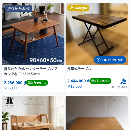
Đấu giá
1
d,
1
h
59
"
47
s
折りたたみ式 センターテーブル ア
昇降式テーブル
カシア材 90×60×50cm
2.444.000 ₫
Freeship
2.256.000 ₫
Freeship
￥13,000
0
lượt đấu
￥12,000