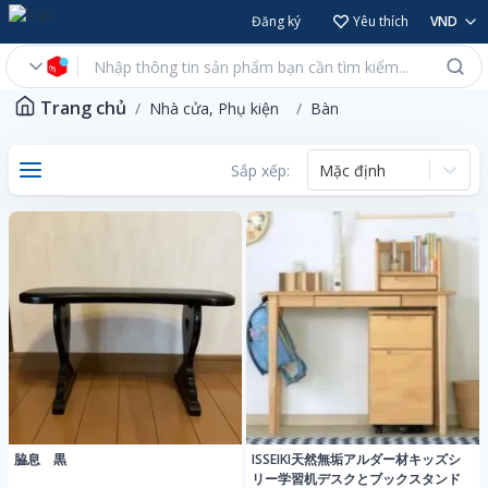
Đăng ký
Yêu thích
VND
Trang chủ
Nhà cửa, Phụ kiện
Bàn
Sắp xếp:
Mặc định
脇息 黒
ISSEIKI天然無垢アルダー材キッズシ
リー学習机デスクとブックスタンド