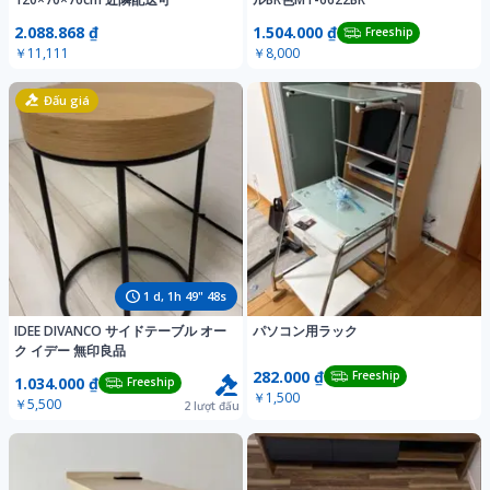
2.088.868 ₫
1.504.000 ₫
Freeship
￥11,111
￥8,000
Đấu giá
1
d,
1
h
49
"
45
s
IDEE DIVANCO サイドテーブル オー
パソコン用ラック
ク イデー 無印良品
282.000 ₫
Freeship
1.034.000 ₫
Freeship
￥1,500
￥5,500
2
lượt đấu