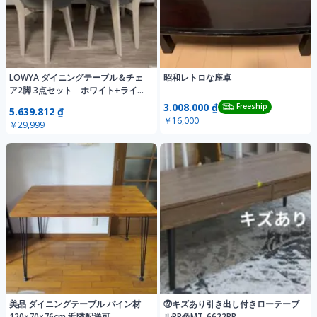
LOWYA ダイニングテーブル＆チェ
昭和レトロな座卓
ア2脚 3点セット ホワイト+ライト
グレー
3.008.000 ₫
Freeship
5.639.812 ₫
￥16,000
￥29,999
美品 ダイニングテーブル パイン材
㉗キズあり引き出し付きローテーブ
120×70×76cm 近隣配送可
ルBR色MT-6622BR