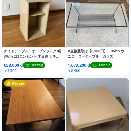
ナイトテーブル オープンラック 幅
※直接受取は【6,900円】 unico ウ
30cm 2口コンセント 木目調 ナチュ
ニコ ローテーブル ガラス
ラル
658.000 ₫
1.673.200 ₫
Freeship
Freeship
￥3,500
￥8,900
Đấu giá