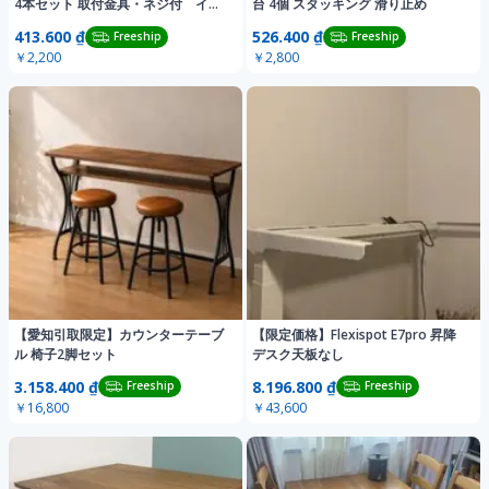
4本セット 取付金具・ネジ付 イー
台 4個 スタッキング 滑り止め
ムズ
413.600 ₫
526.400 ₫
Freeship
Freeship
￥2,200
￥2,800
【愛知引取限定】カウンターテーブ
【限定価格】Flexispot E7pro 昇降
ル 椅子2脚セット
デスク天板なし
3.158.400 ₫
8.196.800 ₫
Freeship
Freeship
￥16,800
￥43,600