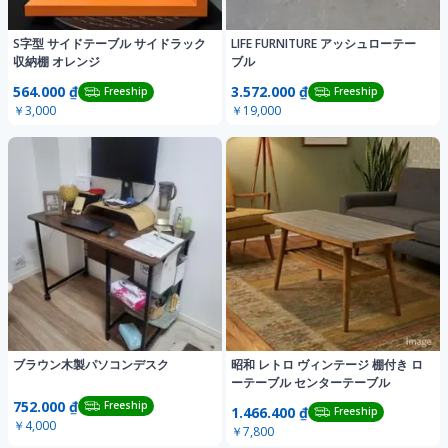
S字型 サイドテーブル サイドラック
LIFE FURNITURE アッシュローテー
収納棚 オレンジ
ブル
564.000 ₫
3.572.000 ₫
Freeship
Freeship
￥3,000
￥19,000
ブラウン木製パソコンデスク
昭和 レトロ ヴィンテージ 棚付き ロ
ーテーブル センターテーブル
752.000 ₫
Freeship
1.466.400 ₫
Freeship
￥4,000
￥7,800