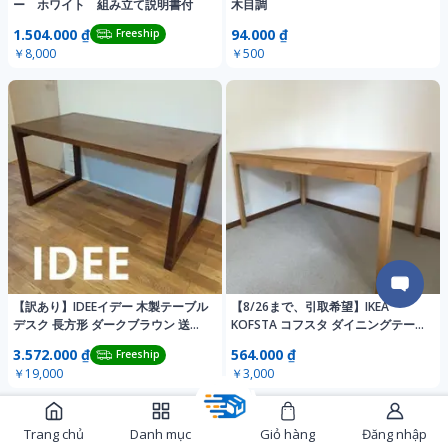
ー ホワイト 組み立て説明書付
木目調
1.504.000 ₫
94.000 ₫
Freeship
￥8,000
￥500
【訳あり】IDEEイデー 木製テーブル
【8/26まで、引取希望】IKEA
デスク 長方形 ダークブラウン 送料
KOFSTA コフスタ ダイニングテーブ
込
ル
3.572.000 ₫
564.000 ₫
Freeship
￥19,000
￥3,000
Trang chủ
Danh mục
Giỏ hàng
Đăng nhập