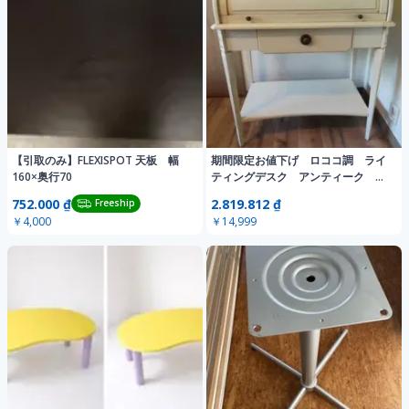
【引取のみ】FLEXISPOT 天板 幅
期間限定お値下げ ロココ調 ライ
160×奥行70
ティングデスク アンティーク 直
接引き取り希望
752.000 ₫
2.819.812 ₫
Freeship
￥4,000
￥14,999