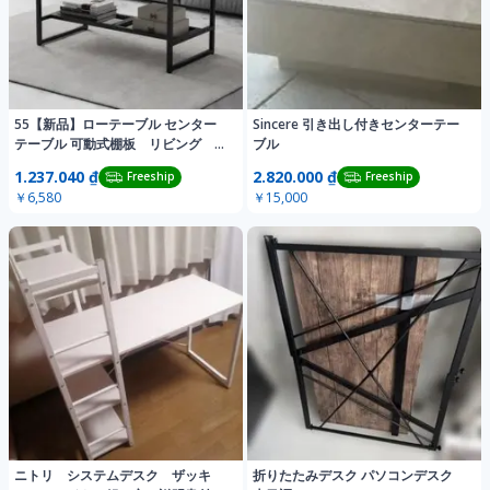
55【新品】ローテーブル センター
Sincere 引き出し付きセンターテー
テーブル 可動式棚板 リビング 座
ブル
卓 収納
1.237.040 ₫
2.820.000 ₫
Freeship
Freeship
￥6,580
￥15,000
ニトリ システムデスク ザッキ
折りたたみデスク パソコンデスク