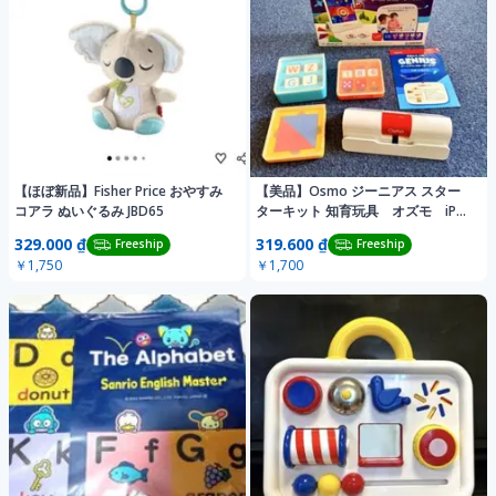
【ほぼ新品】Fisher Price おやすみ
【美品】Osmo ジーニアス スター
コアラ ぬいぐるみ JBD65
ターキット 知育玩具 オズモ iPad
版
329.000 ₫
319.600 ₫
Freeship
Freeship
￥1,750
￥1,700