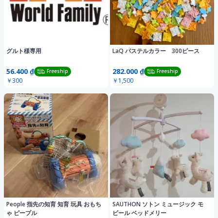
グルト様専用
LaQ パステルカラー 300ピース
56.400 ₫
282.000 ₫
Freeship
Freeship
￥300
￥1,500
People 指先の知育 知育 玩具 おもち
SAUTHON ソトン ミュージック モ
ゃ ピープル
ビール ベッドメリー