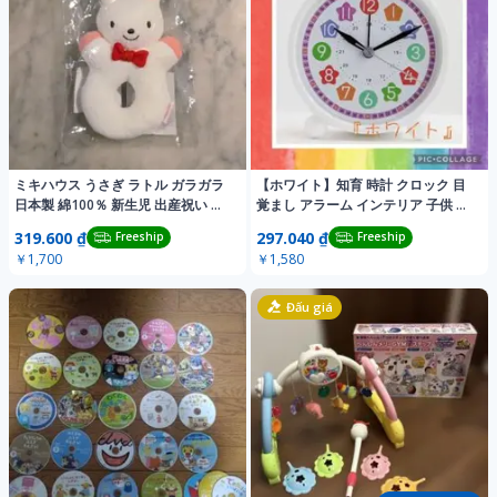
ミキハウス うさぎ ラトル ガラガラ
【ホワイト】知育 時計 クロック 目
日本製 綿100％ 新生児 出産祝い 新
覚まし アラーム インテリア 子供 ア
品
ナログ
319.600 ₫
297.040 ₫
Freeship
Freeship
￥1,700
￥1,580
Đấu giá