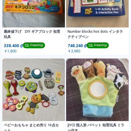
最終値下げ DIY ギアブロック 知育
Number blocks hot dots インタラ
玩具
クティブペン
338.400 ₫
748.240 ₫
Freeship
Freeship
￥1,800
￥3,980
ベビーおもちゃ まとめ売り 16点セ
JJYCE 指人形 パペット 知育玩具 ミラ
ット
ー付き