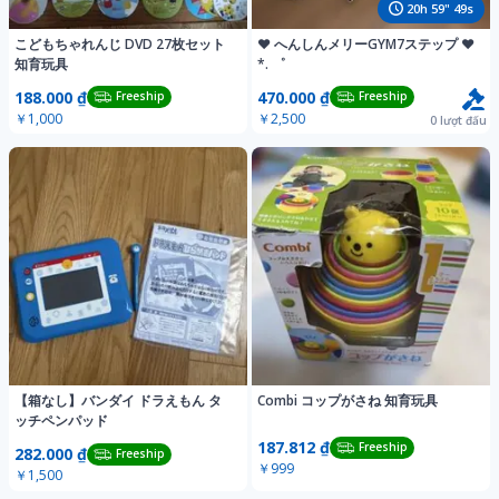
20
h
59
"
46
s
こどもちゃれんじ DVD 27枚セット
知育玩具
*. ゜
188.000 ₫
470.000 ₫
Freeship
Freeship
￥1,000
￥2,500
0
lượt đấu
【箱なし】バンダイ ドラえもん タ
Combi コップがさね 知育玩具
ッチペンパッド
187.812 ₫
Freeship
282.000 ₫
Freeship
￥999
￥1,500