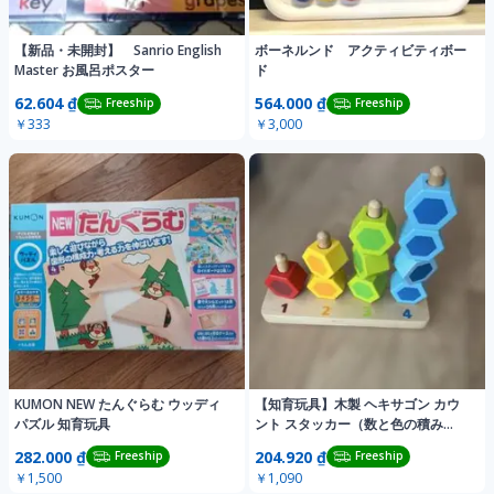
【新品・未開封】 Sanrio English
ボーネルンド アクティビティボー
Master お風呂ポスター
ド
62.604 ₫
564.000 ₫
Freeship
Freeship
￥333
￥3,000
KUMON NEW たんぐらむ ウッディ
【知育玩具】木製 ヘキサゴン カウ
パズル 知育玩具
ント スタッカー（数と色の積み
木） 値下げ❣️
282.000 ₫
204.920 ₫
Freeship
Freeship
￥1,500
￥1,090