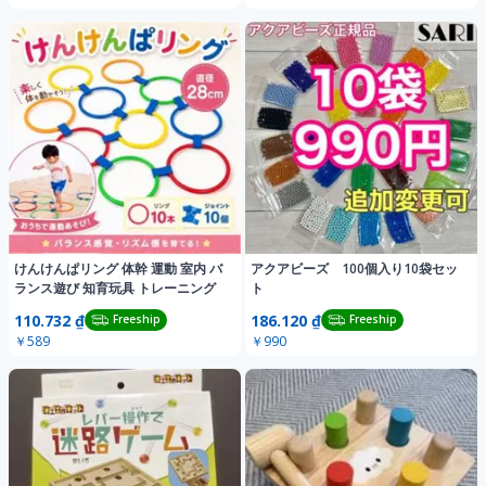
けんけんぱリング 体幹 運動 室内 バ
アクアビーズ 100個入り10袋セッ
ランス遊び 知育玩具 トレーニング
ト
110.732 ₫
186.120 ₫
Freeship
Freeship
￥589
￥990