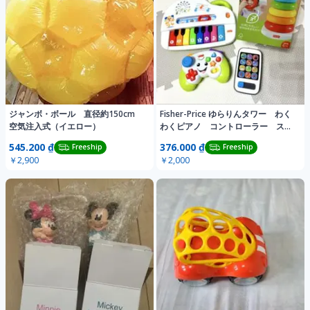
ジャンボ・ボール 直径約150cm
Fisher-Price ゆらりんタワー わく
空気注入式（イエロー）
わくピアノ コントローラー スマ
ホ
545.200 ₫
376.000 ₫
Freeship
Freeship
￥2,900
￥2,000