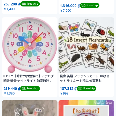
263.200 ₫
Freeship
1.316.000 ₫
Freeship
￥1,400
￥7,000
B310m【時計のお勉強に】アナログ
昆虫 英語 フラッシュカード 18枚セ
時計 静音 ナイトライト 知育時計 置
ット ラミネート済み 知育教材
き時計
259.440 ₫
187.812 ₫
Freeship
Freeship
￥1,380
￥999