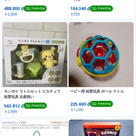
488.800 ₫
104.340 ₫
Freeship
Freeship
￥2,600
￥555
モンポケ ラトルセット ピカチュウ
ベビー用 知育玩具 ボール ラトル
知育玩具 出産祝い
225.600 ₫
Freeship
563.812 ₫
Freeship
￥1,200
￥2,999