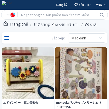
Đăng ký
Yêu thích
VND
Trang chủ
Thời trang, Phụ kiện Trẻ em
Đồ chơi
Sắp xếp:
Mặc định
エドインター 森の音楽会
monpoke 7ステップメリージム ト
イローヤル