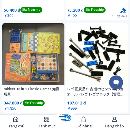
56.400 ₫
75.200 ₫
Freeship
Freeship
￥300
￥400
1
lượt đấu
mideer 16 in 1 Classic Games 知育
レゴ 正規品 中古 昔のヒンジ 年代物
玩具
オールドレゴ レゴブロック【管理番
号：4365】
347.800 ₫
187.812 ₫
Freeship
￥1,850
￥999
Trang chủ
Danh mục
Giỏ hàng
Đăng nhập