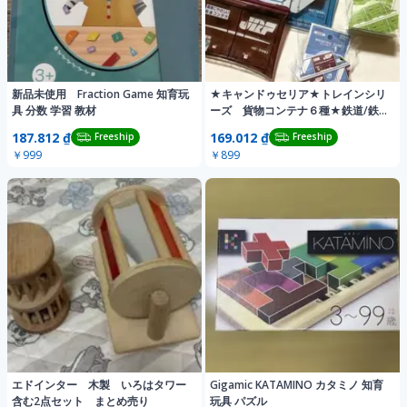
新品未使用 Fraction Game 知育玩
★キャンドゥセリア★トレインシリ
具 分数 学習 教材
ーズ 貨物コンテナ６種★鉄道/鉄
道/電車/新幹線
187.812 ₫
169.012 ₫
Freeship
Freeship
￥999
￥899
エドインター 木製 いろはタワー
Gigamic KATAMINO カタミノ 知育
含む2点セット まとめ売り
玩具 パズル