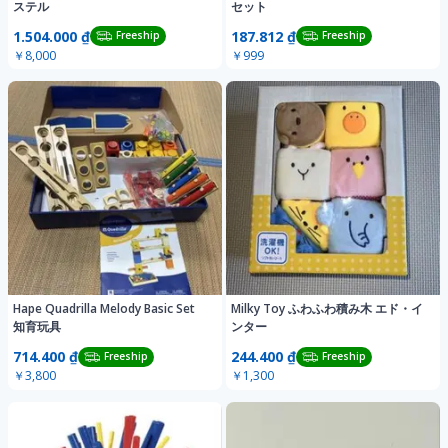
ステル
セット
1.504.000 ₫
187.812 ₫
Freeship
Freeship
￥8,000
￥999
Hape Quadrilla Melody Basic Set
Milky Toy ふわふわ積み木 エド・イ
知育玩具
ンター
714.400 ₫
244.400 ₫
Freeship
Freeship
￥3,800
￥1,300