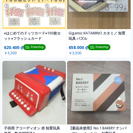
⭐︎はじめてのドッツカード⭐︎100枚セ
Gigamic KATAMINO カタミノ 知育
ット⭐︎フラッシュカード
玩具 パズル
620.400 ₫
658.000 ₫
Freeship
Freeship
￥3,300
￥3,500
子供用 アコーディオン 赤 知育玩具
【新品未使用】No.1 BAKERY ナンバ