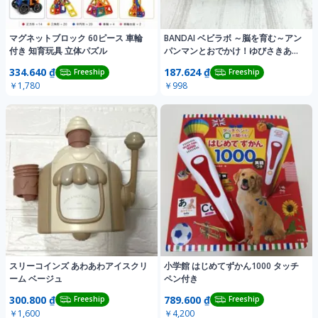
マグネットブロック 60ピース 車輪
BANDAI ベビラボ ～脳を育む～アン
付き 知育玩具 立体パズル
パンマンとおでかけ！ゆびさきあそ
ボード
334.640 ₫
187.624 ₫
Freeship
Freeship
￥1,780
￥998
スリーコインズ あわあわアイスクリ
小学館 はじめてずかん1000 タッチ
ーム ベージュ
ペン付き
300.800 ₫
789.600 ₫
Freeship
Freeship
￥1,600
￥4,200