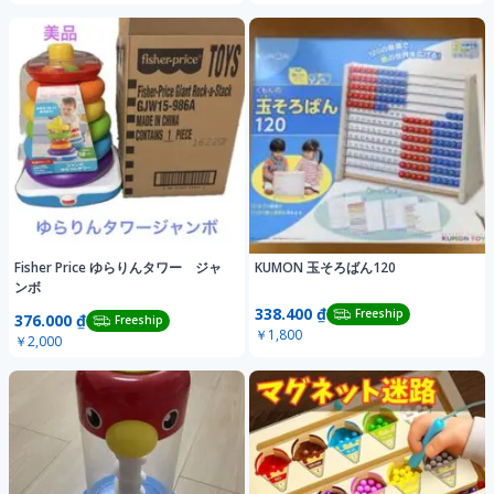
Fisher Price ゆらりんタワー ジャ
KUMON 玉そろばん120
ンボ
338.400 ₫
Freeship
376.000 ₫
Freeship
￥1,800
￥2,000