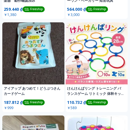
楽器 動作確認済み
ーワン・ベーカリー 知育玩具
259.440 ₫
564.000 ₫
Freeship
Freeship
￥1,380
￥3,000
アイアップ あつめて！どうぶつさん
けんけんぱリング トレーニング バ
カードゲーム
ランスゲーム リトミック 体幹キッ
ズ 知育玩具
187.812 ₫
110.732 ₫
Freeship
Freeship
￥999
￥589