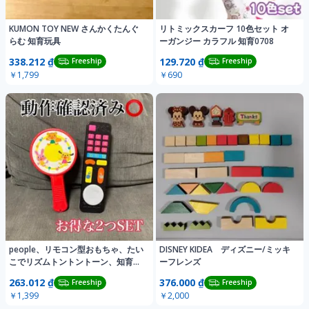
KUMON TOY NEW さんかくたんぐ
リトミックスカーフ 10色セット オ
らむ 知育玩具
ーガンジー カラフル 知育0708
338.212 ₫
129.720 ₫
Freeship
Freeship
￥1,799
￥690
people、リモコン型おもちゃ、たい
DISNEY KIDEA ディズニー/ミッキ
こでリズムトントントーン、知育玩
ーフレンズ
具、音楽
263.012 ₫
376.000 ₫
Freeship
Freeship
￥1,399
￥2,000