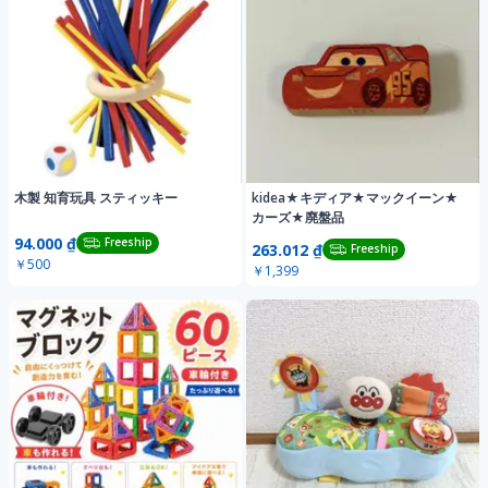
木製 知育玩具 スティッキー
kidea★キディア★マックイーン★
カーズ★廃盤品
94.000 ₫
Freeship
263.012 ₫
Freeship
￥500
￥1,399