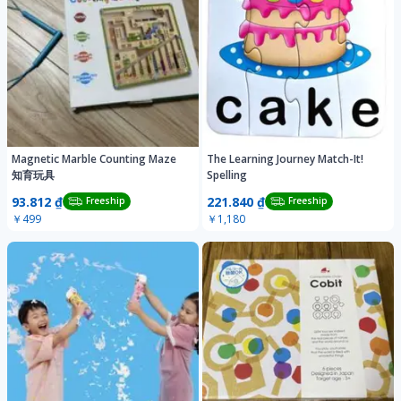
Magnetic Marble Counting Maze
The Learning Journey Match-It!
知育玩具
Spelling
93.812 ₫
221.840 ₫
Freeship
Freeship
￥499
￥1,180