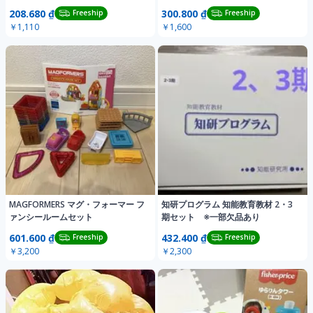
208.680 ₫
300.800 ₫
Freeship
Freeship
￥1,110
￥1,600
MAGFORMERS マグ・フォーマー フ
知研プログラム 知能教育教材 2・3
ァンシールームセット
期セット ※一部欠品あり
601.600 ₫
432.400 ₫
Freeship
Freeship
￥3,200
￥2,300