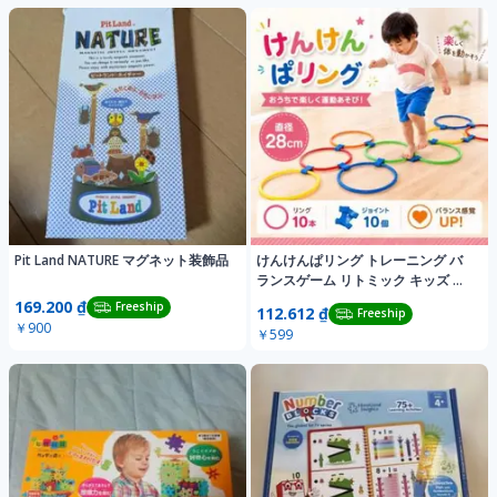
Pit Land NATURE マグネット装飾品
けんけんぱリング トレーニング バ
ランスゲーム リトミック キッズ 知
育玩具
169.200 ₫
Freeship
112.612 ₫
Freeship
￥900
￥599