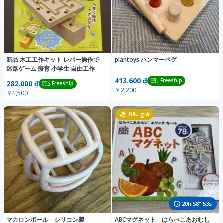
新品 木工工作キット レバー操作で
plantoys ハンマーペグ
迷路ゲーム 療育 小学生 自由工作
413.600 ₫
Freeship
282.000 ₫
Freeship
￥2,200
￥1,500
Đấu giá
20
h
58
"
50
s
マカロンボール シリコン製
ABCマグネット はらぺこあおむし