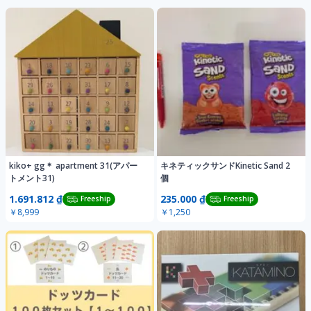
kiko+ gg＊ apartment 31(アパー
キネティックサンドKinetic Sand 2
トメント31)
個
1.691.812 ₫
235.000 ₫
Freeship
Freeship
￥8,999
￥1,250