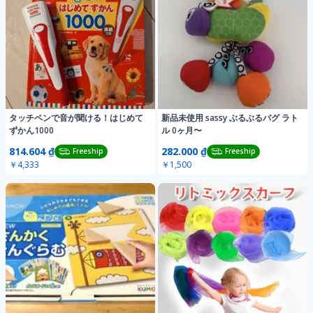
タッチペンで音が聞ける！はじめて
新品未使用 sassy ぶるぶるバグ ラト
ずかん1000
ル 0ヶ月〜
814.604 ₫
282.000 ₫
Freeship
Freeship
￥4,333
￥1,500