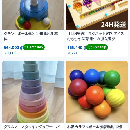
クモン ボール落とし 知育玩具 本
【24H発送】 マグネット迷路 アイス
体
おもちゃ 知育 集中力 指先遊び
564.000 ₫
165.440 ₫
Freeship
Freeship
￥3,000
￥880
グリムス スタッキングタワー パ
木製 カラフルボール 知育玩具 12個