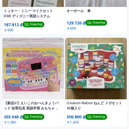
ミッキー・ミニー マイクセット
オーボール 車
DWE ディズニー英語システム
129.720 ₫
Freeship
187.812 ₫
Freeship
￥690
￥999
【新品✨】えいこのおべんきょうパ
Creation Nation ねんど メガセット
ッド 知育玩具 英語学習 おもちゃ ピ
40個入り
ンク 勉強
203.040 ₫
300.800 ₫
Freeship
Freeship
￥1,080
￥1,600