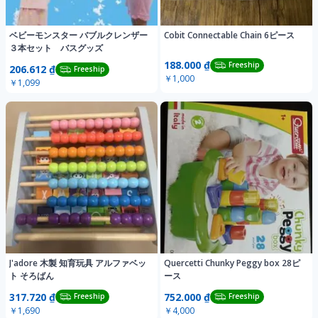
ベビーモンスター バブルクレンザー
Cobit Connectable Chain 6ピース
３本セット バスグッズ
188.000 ₫
Freeship
206.612 ₫
Freeship
￥1,000
￥1,099
J'adore 木製 知育玩具 アルファベッ
Quercetti Chunky Peggy box 28ピ
ト そろばん
ース
317.720 ₫
752.000 ₫
Freeship
Freeship
￥1,690
￥4,000