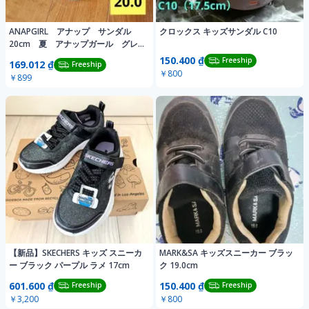
ANAPGIRL アナップ サンダル
クロックス キッズサンダル C10
20cm 夏 アナップガール グレ
ー 灰色
150.400 ₫
Freeship
169.012 ₫
Freeship
￥800
￥899
【新品】SKECHERS キッズ スニーカ
MARK&SA キッズスニーカー ブラッ
ー ブラック パープル ラメ 17cm
ク 19.0cm
601.600 ₫
150.400 ₫
Freeship
Freeship
￥3,200
￥800