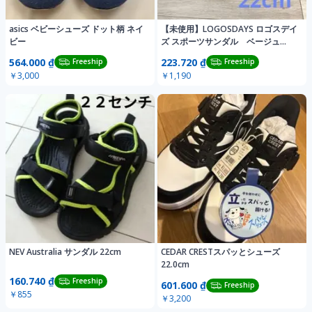
asics ベビーシューズ ドット柄 ネイ
【未使用】LOGOSDAYS ロゴスデイ
ビー
ズ スポーツサンダル ベージュ
22cm
564.000 ₫
223.720 ₫
Freeship
Freeship
￥3,000
￥1,190
NEV Australia サンダル 22cm
CEDAR CRESTスパッとシューズ
22.0cm
160.740 ₫
Freeship
601.600 ₫
Freeship
￥855
￥3,200