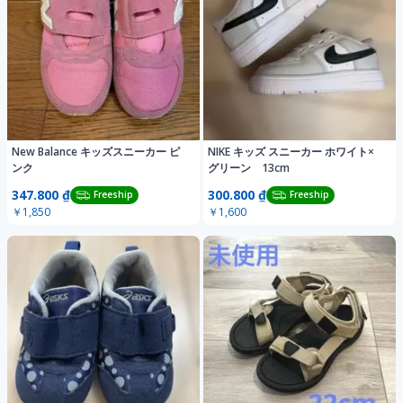
New Balance キッズスニーカー ピ
NIKE キッズ スニーカー ホワイト×
ンク
グリーン 13cm
347.800 ₫
300.800 ₫
Freeship
Freeship
￥1,850
￥1,600