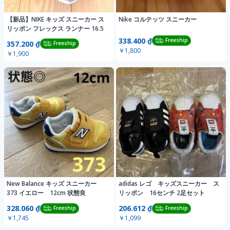
【新品】NIKE キッズ スニーカー ス
Nike コルテッツ スニーカー
リッポン フレックス ランナー 16.5
338.400 ₫
Freeship
357.200 ₫
Freeship
￥1,800
￥1,900
New Balance キッズ スニーカー
adidas レゴ キッズスニーカー ス
373 イエロー 12cm 状態良
リッポン 16センチ 2足セット
328.060 ₫
206.612 ₫
Freeship
Freeship
￥1,745
￥1,099