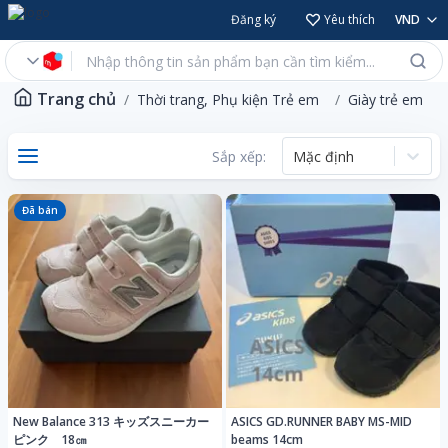
Đăng ký
Yêu thích
VND
Trang chủ
Thời trang, Phụ kiện Trẻ em
Giày trẻ em
Sắp xếp:
Mặc định
Đã bán
New Balance 313 キッズスニーカー
ASICS GD.RUNNER BABY MS-MID
ピンク 18㎝
beams 14cm