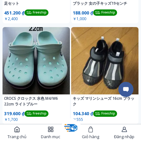
足セット
ブラック 女の子キッズ19センチ
451.200 ₫
188.000 ₫
Freeship
Freeship
￥2,400
￥1,000
CROCS クロックス 水色 M4/W6
キッズ マリンシューズ 16cm ブラッ
22cm ライトブルー
ク
319.600 ₫
104.340 ₫
Freeship
Freeship
￥1,700
￥555
Trang chủ
Danh mục
Giỏ hàng
Đăng nhập