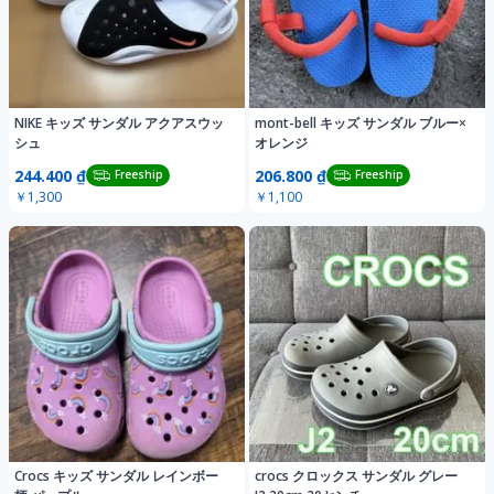
NIKE キッズ サンダル アクアスウッ
mont-bell キッズ サンダル ブルー×
シュ
オレンジ
244.400 ₫
206.800 ₫
Freeship
Freeship
￥1,300
￥1,100
Crocs キッズ サンダル レインボー
crocs クロックス サンダル グレー