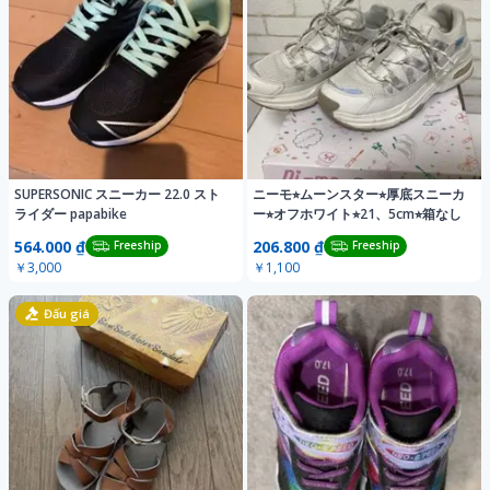
SUPERSONIC スニーカー 22.0 スト
ニーモ⭐︎ムーンスター⭐︎厚底スニーカ
ライダー papabike
ー⭐︎オフホワイト⭐︎21、5cm⭐︎箱なし
564.000 ₫
206.800 ₫
Freeship
Freeship
￥3,000
￥1,100
Đấu giá