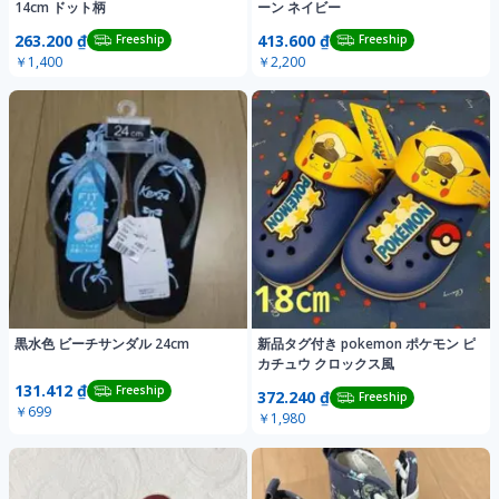
14cm ドット柄
ーン ネイビー
263.200 ₫
413.600 ₫
Freeship
Freeship
￥1,400
￥2,200
黒水色 ビーチサンダル 24cm
新品タグ付き pokemon ポケモン ピ
カチュウ クロックス風
131.412 ₫
Freeship
372.240 ₫
Freeship
￥699
￥1,980