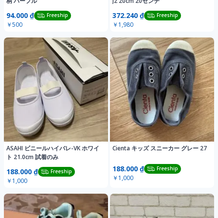
柄 パープル
J2 20cm 20センチ
94.000 ₫
372.240 ₫
Freeship
Freeship
￥500
￥1,980
ASAHI ビニールハイバレ-VK ホワイ
Cienta キッズ スニーカー グレー 27
ト 21.0cm 試着のみ
188.000 ₫
Freeship
188.000 ₫
Freeship
￥1,000
￥1,000