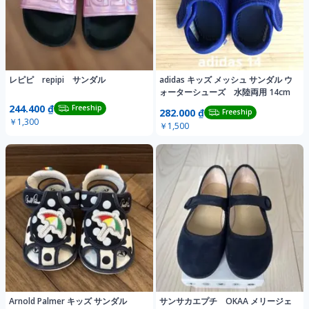
レピピ repipi サンダル
adidas キッズ メッシュ サンダル ウ
ォーターシューズ 水陸両用 14cm
244.400 ₫
Freeship
282.000 ₫
Freeship
￥1,300
￥1,500
Arnold Palmer キッズ サンダル
サンサカエプチ OKAA メリージェ