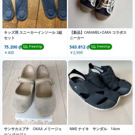
キッズ用 スニーカーインソール 2組
【新品】CARAMEL×ZARA コラボス
セット
ニーカー
75.200 ₫
563.812 ₫
Freeship
Freeship
￥400
￥2,999
サンサカエプチ OKAA メリージェ
NIKE ナイキ サンダル 14cm
ーン ベージュ