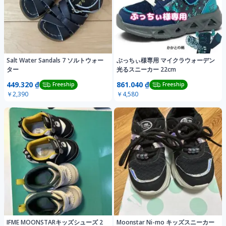
Salt Water Sandals 7 ソルトウォー
ぶっちぃ様専用 マイクラウォーデン
ター
光るスニーカー 22cm
449.320 ₫
861.040 ₫
Freeship
Freeship
￥2,390
￥4,580
IFME MOONSTARキッズシューズ 2
Moonstar Ni-mo キッズスニーカー