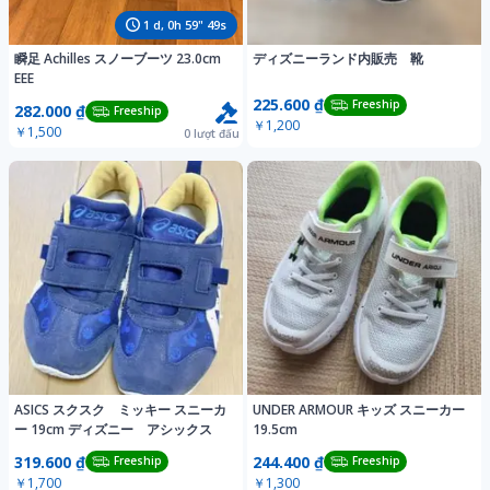
1
d,
0
h
59
"
46
s
瞬足 Achilles スノーブーツ 23.0cm
ディズニーランド内販売 靴
EEE
225.600 ₫
Freeship
282.000 ₫
Freeship
￥1,200
￥1,500
0
lượt đấu
ASICS スクスク ミッキー スニーカ
UNDER ARMOUR キッズ スニーカー
ー 19cm ディズニー アシックス
19.5cm
319.600 ₫
244.400 ₫
Freeship
Freeship
￥1,700
￥1,300