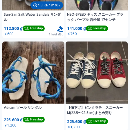
1
d,
0
h
18
"
02
s
Sun-San Salt Water Sandals サンダ
NEO-SPEED キッズ スニーカー ブラ
ル
ック パープル 西松屋 17センチ
112.800 ₫
141.000 ₫
Freeship
Freeship
￥600
￥750
1
lượt đấu
Vibram ソール サンダル
【値下げ】ピンクラテ スニーカー
M(22.5〜23.5cm)まとめ売り
225.600 ₫
Freeship
225.600 ₫
Freeship
￥1,200
￥1,200