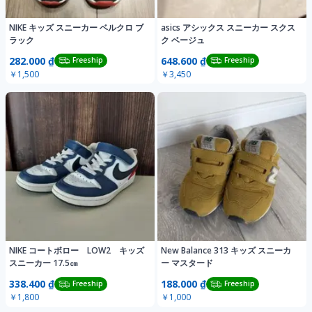
NIKE キッズ スニーカー ベルクロ ブ
asics アシックス スニーカー スクス
ラック
ク ベージュ
282.000 ₫
648.600 ₫
Freeship
Freeship
￥1,500
￥3,450
NIKE コートボロー LOW2 キッズ
New Balance 313 キッズ スニーカ
スニーカー 17.5㎝
ー マスタード
338.400 ₫
188.000 ₫
Freeship
Freeship
￥1,800
￥1,000