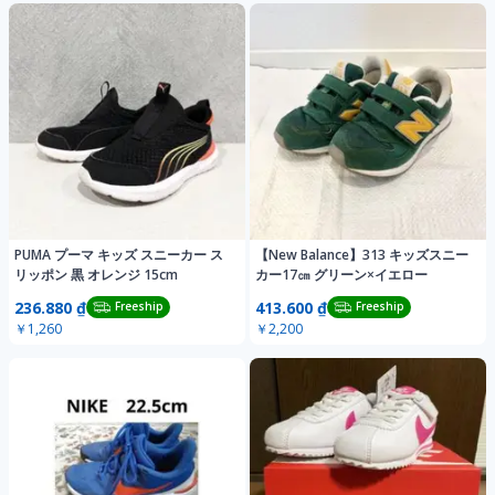
PUMA プーマ キッズ スニーカー ス
【New Balance】313 キッズスニー
リッポン 黒 オレンジ 15cm
カー17㎝ グリーン×イエロー
236.880 ₫
413.600 ₫
Freeship
Freeship
￥1,260
￥2,200