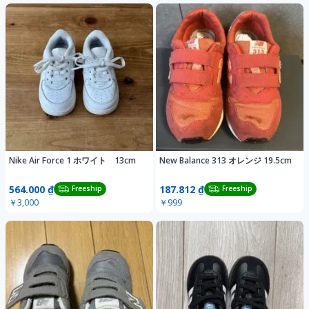
Nike Air Force 1 ホワイト 13cm
New Balance 313 オレンジ 19.5cm
564.000 ₫
187.812 ₫
Freeship
Freeship
￥3,000
￥999