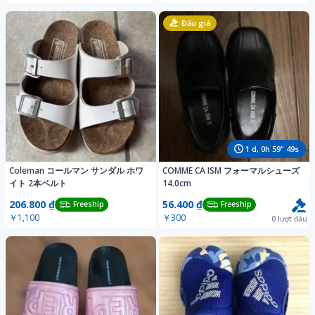
Đấu giá
1
d,
0
h
59
"
46
s
Coleman コールマン サンダル ホワ
COMME CA ISM フォーマルシューズ
イト 2本ベルト
14.0cm
206.800 ₫
56.400 ₫
Freeship
Freeship
￥1,100
￥300
0
lượt đấu