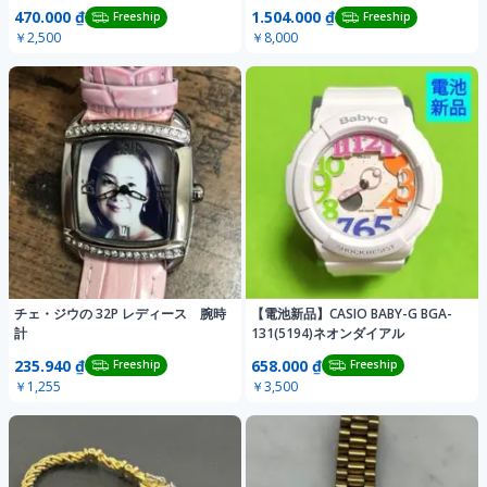
470.000 ₫
1.504.000 ₫
Freeship
Freeship
￥2,500
￥8,000
チェ・ジウの 32P レディース 腕時
【電池新品】CASIO BABY-G BGA-
計
131(5194)ネオンダイアル
235.940 ₫
658.000 ₫
Freeship
Freeship
￥1,255
￥3,500