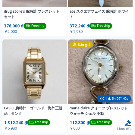
drug store's 腕時計 ブレスレット
ete スクエアフェイス 腕時計 ホワイ
セット
ト
376.000 ₫
372.240 ₫
Freeship
Freeship
￥2,000
￥1,980
Đấu giá
1
d,
5
h
09
"
37
s
CASIO 腕時計 ゴールド 海外正規
marie claire クォーツ ブレスレット
品 タンク
ウォッチ シェル 不動
1.312.240 ₫
112.800 ₫
Freeship
Freeship
￥6,980
￥600
1
lượt đấu