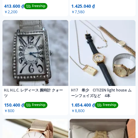
413.600 ₫
1.425.040 ₫
Freeship
￥2,200
￥7,580
H.L H.L.C. レディース 腕時計 クォー
H17 希少 CITIZEN light house ム
ツ
ーンフェイズなど 4本
150.400 ₫
1.654.400 ₫
Freeship
Freeship
￥800
￥8,800