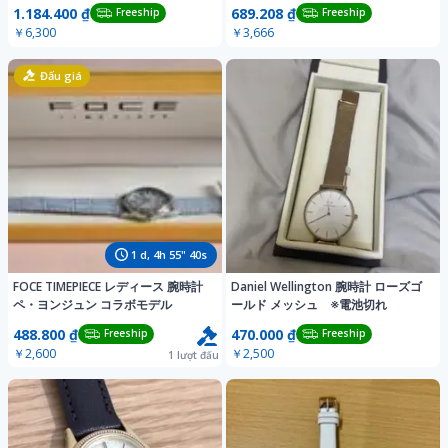
1.184.400 ₫
689.208 ₫
Freeship
Freeship
￥6,300
￥3,666
Đấu giá
1
d,
4
h
55
"
37
s
FOCE TIMEPIECE レディース 腕時計
Daniel Wellington 腕時計 ローズゴ
ペ・ヨンジュン コラボモデル
ールド メッシュ ※電池切れ
488.800 ₫
470.000 ₫
Freeship
Freeship
￥2,600
￥2,500
1
lượt đấu