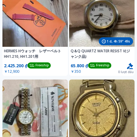
1
d,
4
h
59
"
46
s
HERMES Hウォッチ レザーベルト
Q＆Q QUARTZ WATER RESIST V(ジ
HH1.210, HH1.201用
ャンク品)
2.425.200 ₫
65.800 ₫
Freeship
Freeship
￥12,900
￥350
0
lượt đấu