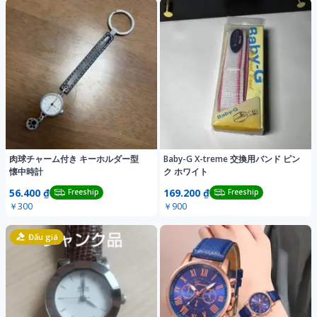
肉球チャーム付き キーホルダー型
Baby-G X-treme 交換用バンド ピン
懐中時計
ク ホワイト
56.400 ₫
169.200 ₫
Freeship
Freeship
￥300
￥900
Đấu giá