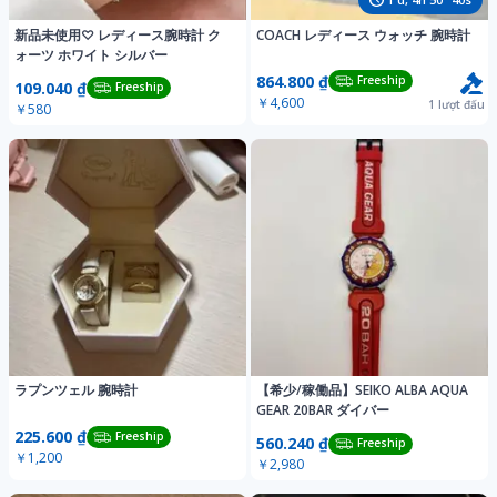
新品未使用♡ レディース腕時計 ク
COACH レディース ウォッチ 腕時計
ォーツ ホワイト シルバー
864.800 ₫
Freeship
109.040 ₫
Freeship
￥4,600
1
lượt đấu
￥580
ラプンツェル 腕時計
​【希少/稼働品】SEIKO ALBA AQUA
GEAR 20BAR ダイバー
225.600 ₫
Freeship
560.240 ₫
Freeship
￥1,200
￥2,980