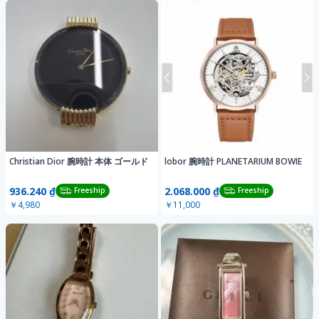
Christian Dior 腕時計 本体 ゴールド
lobor 腕時計 PLANETARIUM BOWIE
936.240 ₫
2.068.000 ₫
Freeship
Freeship
￥4,980
￥11,000