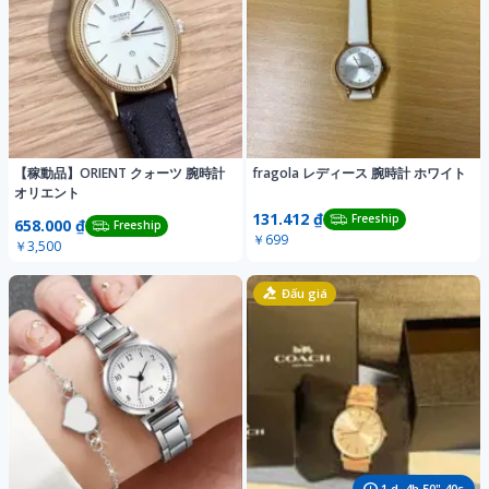
【稼動品】ORIENT クォーツ 腕時計
fragola レディース 腕時計 ホワイト
オリエント
131.412 ₫
Freeship
658.000 ₫
Freeship
￥699
￥3,500
Đấu giá
1
d,
4
h
50
"
37
s