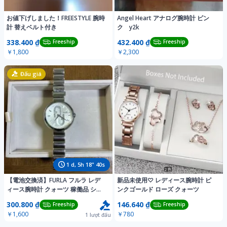
お値下げしました！FREESTYLE 腕時
Angel Heart アナログ腕時計 ピン
計 替えベルト付き
ク y2k
338.400 ₫
432.400 ₫
Freeship
Freeship
￥1,800
￥2,300
Đấu giá
1
d,
5
h
18
"
37
s
【電池交換済】FURLA フルラ レデ
新品未使用♡ レディース腕時計 ピ
ィース腕時計 クォーツ 稼働品 シル
ンクゴールド ローズ クォーツ
バー
300.800 ₫
146.640 ₫
Freeship
Freeship
￥1,600
￥780
1
lượt đấu