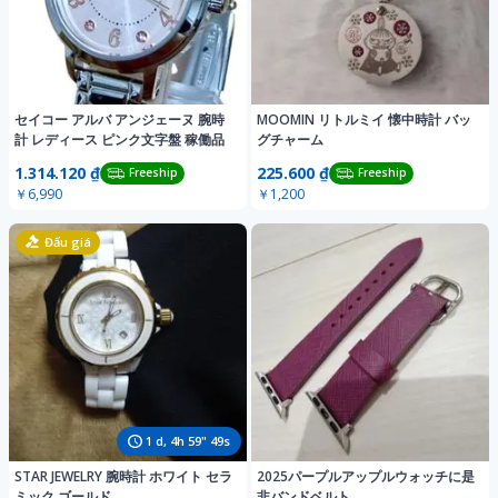
セイコー アルバ アンジェーヌ 腕時
MOOMIN リトルミイ 懐中時計 バッ
計 レディース ピンク文字盤 稼働品
グチャーム
1.314.120 ₫
225.600 ₫
Freeship
Freeship
￥6,990
￥1,200
Đấu giá
1
d,
4
h
59
"
46
s
STAR JEWELRY 腕時計 ホワイト セラ
2025パープルアップルウォッチに是
ミック ゴールド
非バンドベルト