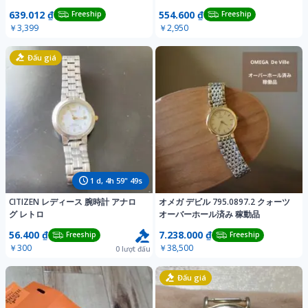
639.012 ₫
554.600 ₫
Freeship
Freeship
￥3,399
￥2,950
Đấu giá
1
d,
4
h
59
"
46
s
CITIZEN レディース 腕時計 アナロ
オメガ デビル 795.0897.2 クォーツ
グ レトロ
オーバーホール済み 稼動品
56.400 ₫
7.238.000 ₫
Freeship
Freeship
￥300
￥38,500
0
lượt đấu
Đấu giá