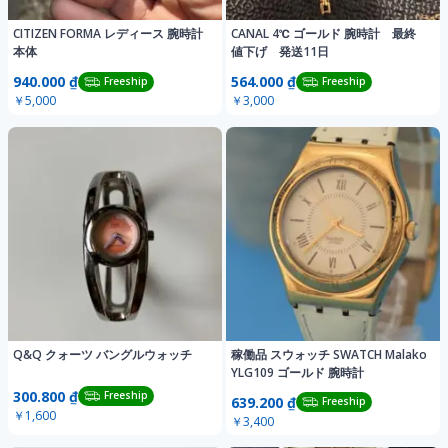
CITIZEN FORMA レディース 腕時計
CANAL 4℃ ゴールド 腕時計 最終
本体
値下げ 発送11日
940.000 ₫
564.000 ₫
Freeship
Freeship
￥5,000
￥3,000
Q&Q クォーツ バングルウォッチ
稼働品 スウォッチ SWATCH Malako
YLG109 ゴールド 腕時計
300.800 ₫
Freeship
639.200 ₫
Freeship
￥1,600
￥3,400