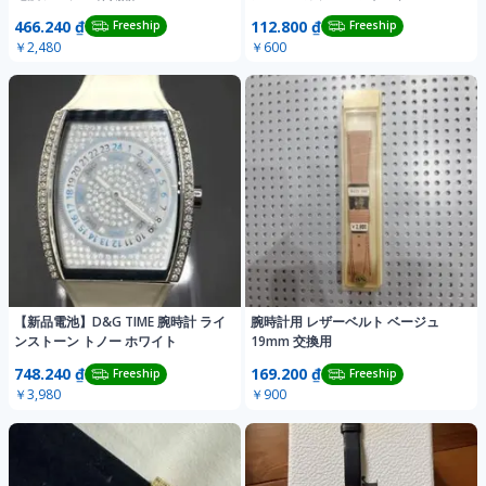
466.240 ₫
112.800 ₫
Freeship
Freeship
￥2,480
￥600
【新品電池】D&G TIME 腕時計 ライ
腕時計用 レザーベルト ベージュ
ンストーン トノー ホワイト
19mm 交換用
748.240 ₫
169.200 ₫
Freeship
Freeship
￥3,980
￥900