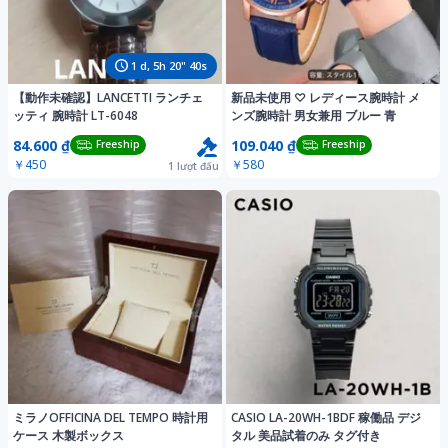
1
d,
5
h
20
"
37
s
​【動作未確認】LANCETTI ランチェ
新品未使用 ♡ レディース腕時計 メ
ッティ 腕時計 LT-6048
ンズ腕時計 男女兼用 ブルー 青
84.600 ₫
109.040 ₫
Freeship
Freeship
￥450
￥580
1
lượt đấu
ミラノOFFICINA DEL TEMPO 時計用
CASIO LA-20WH-1BDF 稼働品 デジ
ケース 木製ボックス
タル 美品試着のみ タグ付き