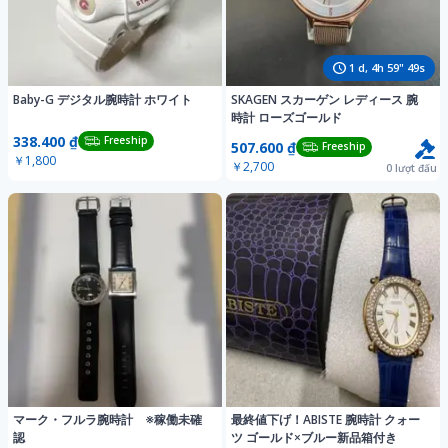
1
d,
4
h
59
"
46
s
Baby-G デジタル腕時計 ホワイト
SKAGEN スカーゲン レディース 腕
時計 ローズゴールド
338.400 ₫
Freeship
507.600 ₫
Freeship
￥1,800
￥2,700
0
lượt đấu
マーク・フルラ腕時計 ※稼働未確
最終値下げ！ABISTE 腕時計 クォー
認
ツ ゴールド×ブルー新品箱付き