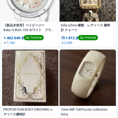
【新品未使用】ベイビージー
mila schon 稼動 レディース 腕時
Baby-G BGA-150 ホワイト フラワ
計 クォーツ
ー
1.462.640 ₫
751.812 ₫
Freeship
Freeship
￥7,780
￥3,999
PROPORTION BODY DRESSING レ
Time Will Tell Puzzle Collection
ディース腕時計
Ivory