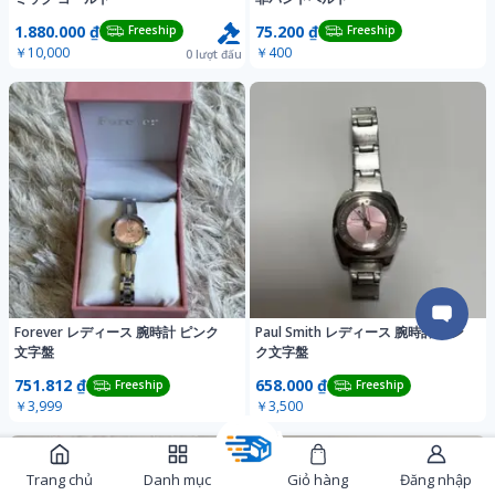
1.880.000 ₫
75.200 ₫
Freeship
Freeship
￥10,000
￥400
0
lượt đấu
Forever レディース 腕時計 ピンク
Paul Smith レディース 腕時計 ピン
文字盤
ク文字盤
751.812 ₫
658.000 ₫
Freeship
Freeship
￥3,999
￥3,500
Trang chủ
Danh mục
Giỏ hàng
Đăng nhập