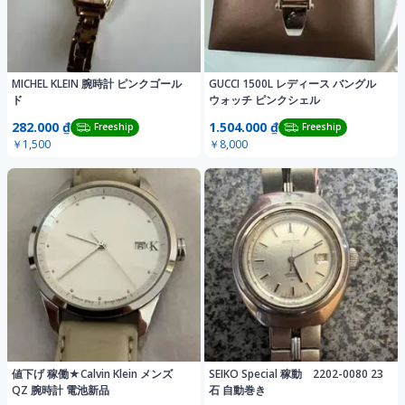
MICHEL KLEIN 腕時計 ピンクゴール
GUCCI 1500L レディース バングル
ド
ウォッチ ピンクシェル
282.000 ₫
1.504.000 ₫
Freeship
Freeship
￥1,500
￥8,000
値下げ 稼働★Calvin Klein メンズ
SEIKO Special 稼動 2202-0080 23
QZ 腕時計 電池新品
石 自動巻き