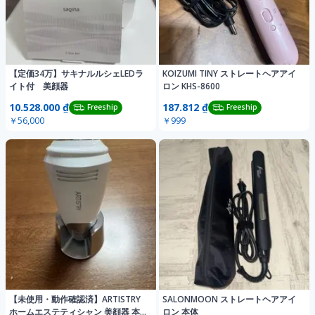
【定価34万】サキナルルシェLEDラ
KOIZUMI TINY ストレートヘアアイ
イト付 美顔器
ロン KHS-8600
10.528.000 ₫
187.812 ₫
Freeship
Freeship
￥56,000
￥999
【未使用・動作確認済】ARTISTRY
SALONMOON ストレートヘアアイ
ホームエステティシャン 美顔器 本
ロン 本体