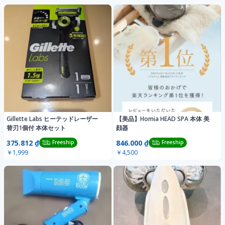
Gillette Labs ヒーテッドレーザー
【美品】Homia HEAD SPA 本体 美
替刃1個付 本体セット
顔器
375.812 ₫
846.000 ₫
Freeship
Freeship
￥1,999
￥4,500