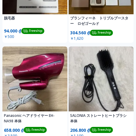
脱毛器
ブランフィーネ トリプルブースタ
ー ロゼゴールド
94.000 ₫
Freeship
304.560 ₫
Freeship
￥500
￥1,620
Panasonic ヘアドライヤー EH-
SALONIA ストレートヒートブラシ
NA98 本体
本体
658.000 ₫
206.800 ₫
Freeship
Freeship
￥3,500
￥1,100