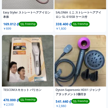
Easy Styler ストレートヘアアイロン
SALONIA ミニ ストレートヘアアイ
本体
ロン SL-010SB ケース付
169.012 ₫
338.400 ₫
Freeship
Freeship
￥899
￥1,800
TESCOMスキカット バリカン
Dyson Supersonic HD01 ジャンク
アタッチメント3個付き
470.000 ₫
Freeship
541.440 ₫
Freeship
￥2,500
￥2,880