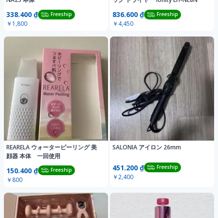
338.400 ₫
836.600 ₫
Freeship
Freeship
￥1,800
￥4,450
REARELA ウォーターピーリング 美
SALONIA アイロン 26mm
顔器 本体 一回使用
451.200 ₫
Freeship
150.400 ₫
Freeship
￥2,400
￥800