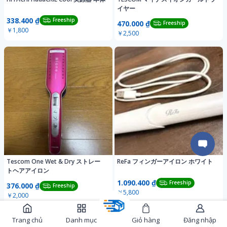
イヤー
338.400 ₫
Freeship
470.000 ₫
Freeship
￥1,800
￥2,500
Tescom One Wet & Dry ストレー
ReFa フィンガーアイロン ホワイト
トヘアアイロン
1.090.400 ₫
Freeship
376.000 ₫
Freeship
￥5,800
￥2,000
Trang chủ
Danh mục
Giỏ hàng
Đăng nhập