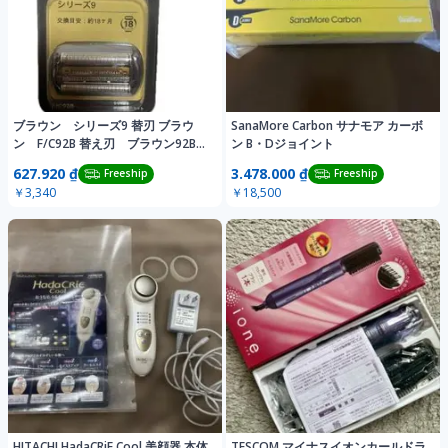
ブラウン シリーズ9 替刃 ブラウ
SanaMore Carbon サナモア カーボ
ン F/C92B 替え刃 ブラウン92B
ン B・Dジョイント
替刃
627.920 ₫
3.478.000 ₫
Freeship
Freeship
￥3,340
￥18,500
HITACHI HadaCRiE Cool 美顔器 本体
TESCOM マイナスイオンカールドラ