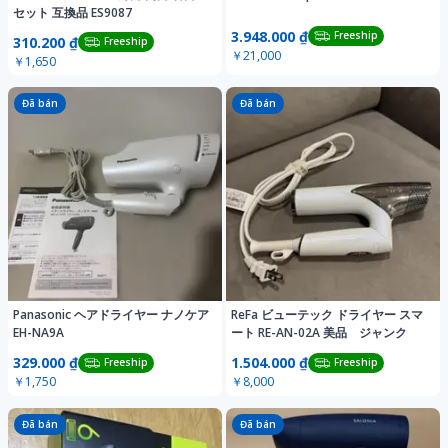
セット 互換品 ES9087
3.948.000 ₫
Freeship
310.200 ₫
Freeship
￥21,000
￥1,650
Đã bán
Đã bán
Panasonic ヘアドライヤー ナノケア
ReFa ビューテック ドライヤー スマ
EH-NA9A
ート RE-AN-02A 美品 ジャンク
329.000 ₫
1.504.000 ₫
Freeship
Freeship
￥1,750
￥8,000
Đã bán
Đã bán