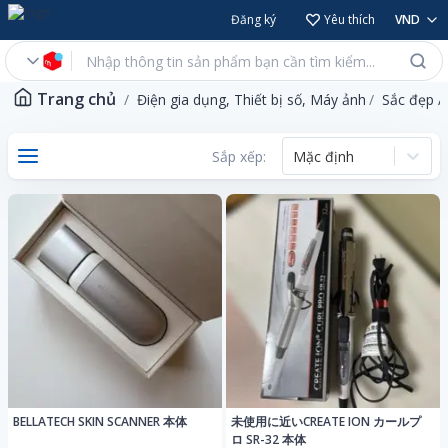
Đăng ký
Yêu thích
VND
Trang chủ
Điện gia dụng, Thiết bị số, Máy ảnh
Sắc đẹp /
Sắp xếp:
Mặc định
BELLATECH SKIN SCANNER 本体
未使用に近いCREATE ION カールプ
ロ SR-32 本体