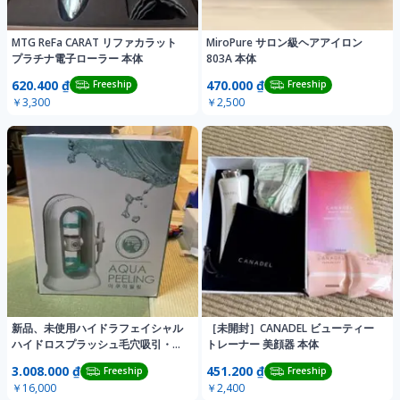
MTG ReFa CARAT リファカラット
MiroPure サロン級ヘアアイロン
プラチナ電子ローラー 本体
803A 本体
620.400 ₫
470.000 ₫
Freeship
Freeship
￥3,300
￥2,500
新品、未使用ハイドラフェイシャル
［未開封］CANADEL ビューティー
ハイドロスプラッシュ毛穴吸引・毛
トレーナー 美顔器 本体
穴洗浄
3.008.000 ₫
451.200 ₫
Freeship
Freeship
￥16,000
￥2,400