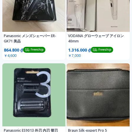
Panasonic メンズシェーバー ER-
VODANA グローウェーブ アイロン
GK71 美品
40mm
864.800 ₫
1.316.000 ₫
Freeship
Freeship
￥4,600
￥7,000
Panasonic ES9013 外刃 内刃 替刃
Braun Silk-expert Pro 5