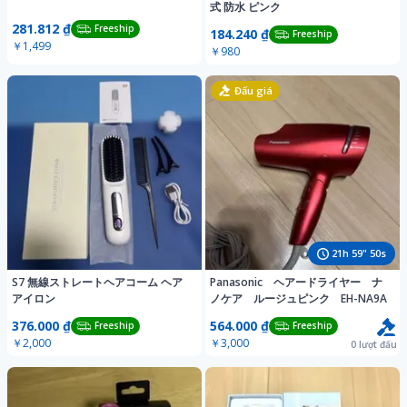
式 防水 ピンク
281.812 ₫
Freeship
184.240 ₫
Freeship
￥1,499
￥980
Đấu giá
21
h
59
"
47
s
S7 無線ストレートヘアコーム ヘア
Panasonic ヘアードライヤー ナ
アイロン
ノケア ルージュピンク EH-NA9A
376.000 ₫
564.000 ₫
Freeship
Freeship
￥2,000
￥3,000
0
lượt đấu