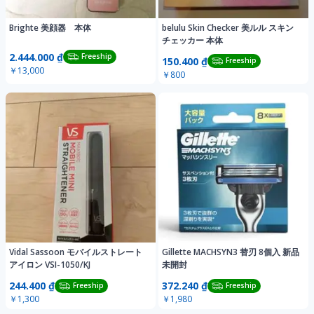
Brighte 美顔器 本体
belulu Skin Checker 美ルル スキン
チェッカー 本体
2.444.000 ₫
Freeship
150.400 ₫
Freeship
￥13,000
￥800
Vidal Sassoon モバイルストレート
Gillette MACHSYN3 替刃 8個入 新品
アイロン VSI-1050/KJ
未開封
244.400 ₫
372.240 ₫
Freeship
Freeship
￥1,300
￥1,980