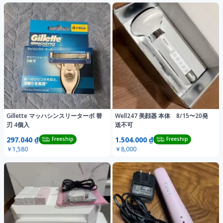
Gillette マッハシンスリーターボ 替
Well247 美顔器 本体 8/15〜20発
刃 4個入
送不可
297.040 ₫
1.504.000 ₫
Freeship
Freeship
￥1,580
￥8,000