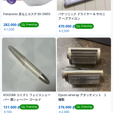
Panasonic 目もとエステ EH-SW55
パナソニック ドライヤー & サロニ
ア ヘアアイロン
282.000 ₫
Freeship
470.000 ₫
Freeship
￥1,500
￥2,500
KOIZUMI コイズミ フェイスシェー
Dyson airwrap アタッチメント 2
バー 眉シェーバー ゴールド
種類
131.600 ₫
376.000 ₫
Freeship
Freeship
￥700
￥2,000