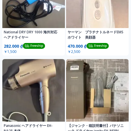
National DRY DRY 1000 海外対応
ヤーマン プラチナトルネードEMS
ヘアドライヤー
ホワイト 美顔器
282.000 ₫
470.000 ₫
Freeship
Freeship
￥1,500
￥2,500
Panasonic ヘアドライヤー EH-
【ジャンク・箱説明書付】パナソニ
NA25 本体
ック ドライヤー ionity EH-NE8N