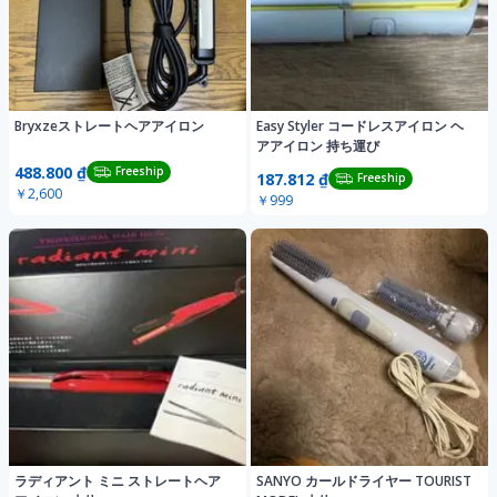
Bryxzeストレートヘアアイロン
Easy Styler コードレスアイロン ヘ
アアイロン 持ち運び
488.800 ₫
Freeship
187.812 ₫
Freeship
￥2,600
￥999
ラディアント ミニ ストレートヘア
SANYO カールドライヤー TOURIST