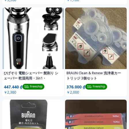
ひげそり 電動シェーバー 髭剃り シ
BRAUN Clean & Renew 洗浄液カー
ェーバー 乾湿両用・3in1・
トリッジ 3個セット
447.440 ₫
376.000 ₫
Freeship
Freeship
￥2,380
￥2,000