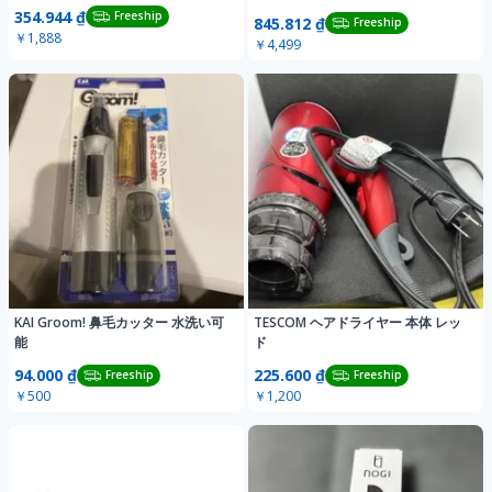
354.944 ₫
Freeship
845.812 ₫
Freeship
￥1,888
￥4,499
KAI Groom! 鼻毛カッター 水洗い可
TESCOM ヘアドライヤー 本体 レッ
能
ド
94.000 ₫
225.600 ₫
Freeship
Freeship
￥500
￥1,200