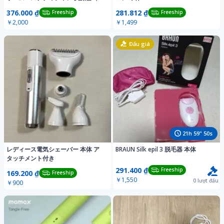
体
376.000 ₫
281.812 ₫
Freeship
Freeship
￥2,000
￥1,499
Đấu giá
21
h
59
"
47
s
レディース電気シェーバー 本体 ア
BRAUN Silk epil 3 脱毛器 本体
タッチメント付き
291.400 ₫
Freeship
169.200 ₫
Freeship
￥1,550
0
lượt đấu
￥900