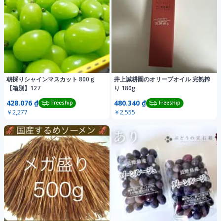
朝採りシャインマスカット 800ｇ
井上誠耕園のオリーブオイル 完熟搾
【箱別】127
り 180g
428.076 ₫
480.340 ₫
Freeship
Freeship
￥2,277
￥2,555