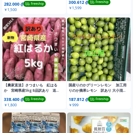
300.612 ₫
Freeship
282.000 ₫
Freeship
￥1,599
￥1,500
【農家直送】さつまいも 紅はる
国産りのかグリーンレモン 加工用
か 宮崎県産5kg B品訳あり 送料
りのか摘果レモン 訳あり 大小混合
無料
１キロ以上
338.400 ₫
187.812 ₫
Freeship
Freeship
￥1,800
￥999