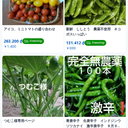
アイコ、ミニトマトの盛り合わせ
新鮮 ししとう 農薬不使用 ネコ
ポスいっぱい
263.200 ₫
Freeship
131.412 ₫
Freeship
￥1,400
￥699
つむこ様専用ページ
青唐辛子 生唐辛子 インドジンウ
ソツカナイ 激辛唐辛子 ８月９日