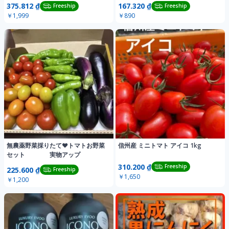
375.812 ₫
167.320 ₫
Freeship
Freeship
￥1,999
￥890
無農薬野菜採りたて❤︎トマトお野菜
信州産 ミニトマト アイコ 1kg
セット 実物アップ
310.200 ₫
Freeship
225.600 ₫
Freeship
￥1,650
￥1,200