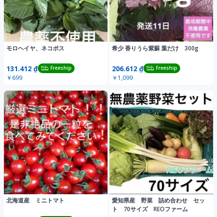
モロヘイヤ、ネコポス
希少 香りうら紫蘇 葉だけ 300g
131.412 ₫
206.612 ₫
Freeship
Freeship
￥699
￥1,099
北海道産 ミニトマト
愛知県産 野菜 詰め合わせ セッ
ト 70サイズ REOファーム