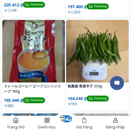
１７時収穫
225.412 ₫
Freeship
197.400 ₫
Freeship
￥1,199
￥1,050
ドトールコーヒー ビーフコンソメス
無農薬 青唐辛子 350g
ープ 180g
104.340 ₫
Freeship
165.440 ₫
Freeship
￥555
￥880
Trang chủ
Danh mục
Giỏ hàng
Đăng nhập