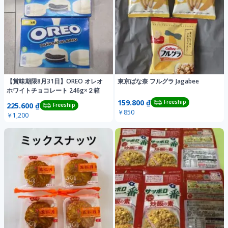
【賞味期限8月31日】OREO オレオ
東京ばな奈 フルグラ Jagabee
ホワイトチョコレート 246g×２箱
159.800 ₫
Freeship
225.600 ₫
Freeship
￥850
￥1,200