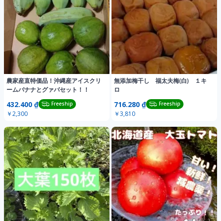
農家産直特価品！沖縄産アイスクリ
無添加梅干し 福太夫梅(白) １キ
ームバナナとグァバセット！！
ロ
432.400 ₫
716.280 ₫
Freeship
Freeship
￥2,300
￥3,810