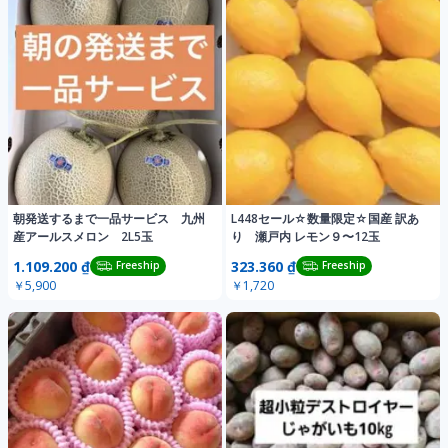
朝発送するまで一品サービス 九州
L448セール☆数量限定☆国産 訳あ
産アールスメロン 2L5玉
り 瀬戸内 レモン９〜12玉
1.109.200 ₫
323.360 ₫
Freeship
Freeship
￥5,900
￥1,720