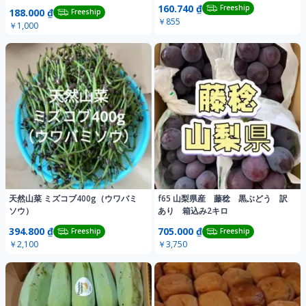
160.740 ₫
Freeship
188.000 ₫
Freeship
￥855
￥1,000
天然山菜 ミズコブ400g（ウワバミ
f65 山梨県産 藤稔 黒ぶどう 訳
ソウ）
あり 箱込み2キロ
394.800 ₫
705.000 ₫
Freeship
Freeship
￥2,100
￥3,750