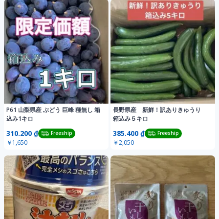
P61 山梨県産 ぶどう 巨峰 種無し 箱
長野県産 新鮮！訳ありきゅうり
込み1キロ
箱込み５キロ
310.200 ₫
385.400 ₫
Freeship
Freeship
￥1,650
￥2,050