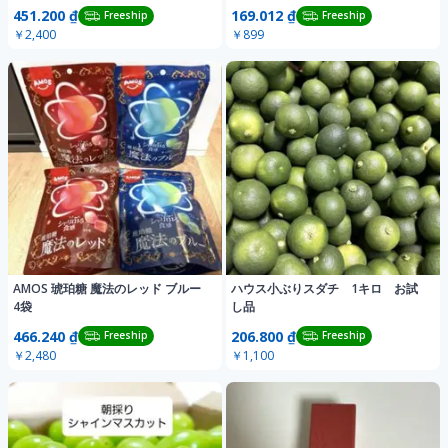
と
451.200 ₫
169.012 ₫
Freeship
Freeship
￥2,400
￥899
AMOS 琥珀糖 魔法のレッド ブルー
ハウス小ぶりスダチ 1キロ お試
4袋
し品
466.240 ₫
206.800 ₫
Freeship
Freeship
￥2,480
￥1,100