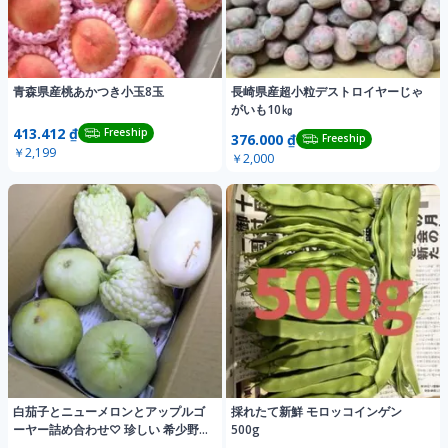
青森県産桃あかつき小玉8玉
長崎県産超小粒デストロイヤーじゃ
がいも10㎏
413.412 ₫
Freeship
376.000 ₫
Freeship
￥2,199
￥2,000
白茄子とニューメロンとアップルゴ
採れたて新鮮 モロッコインゲン
ーヤー詰め合わせ♡ 珍しい 希少野
500g
菜 新鮮やさい