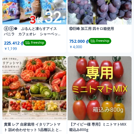
⑧⑨❼ ぷるんと凍らすアイス
⑩巨峰 加工用 四キロ箱使用
バニラ カフェオレ シャーベッ
ト お菓子詰め合わせ
752.000 ₫
Freeship
225.412 ₫
Freeship
￥4,000
￥1,199
貴重 レア 自家栽培 イタリアントマ
【アイビー様 専用】ミニトマトMIX
ト 詰め合わせセット 5品種以上 とま
箱込み800g