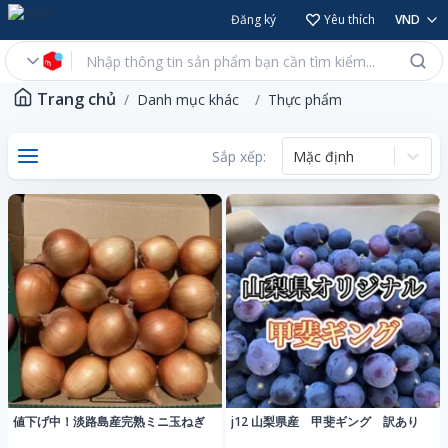
Đăng ký
Yêu thích
VND
Trang chủ
Danh mục khác
Thực phẩm
Sắp xếp:
Mặc định
値下げ中！淡路島産完熟ミニ玉ねぎ
j12 山梨県産 甲斐ギング 訳あり