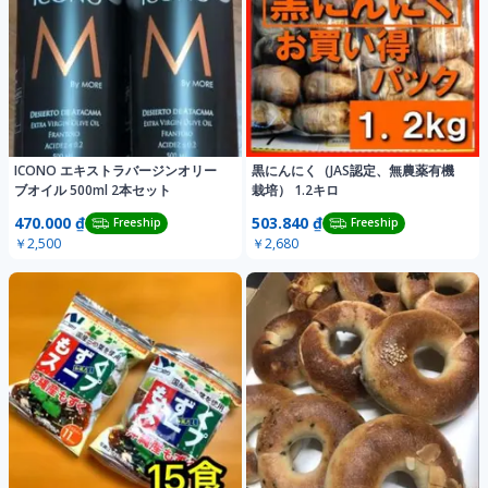
ICONO エキストラバージンオリー
黒にんにく（JAS認定、無農薬有機
ブオイル 500ml 2本セット
栽培） 1.2キロ
470.000 ₫
503.840 ₫
Freeship
Freeship
￥2,500
￥2,680