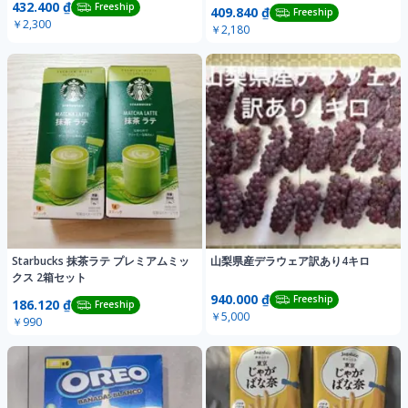
432.400 ₫
Freeship
409.840 ₫
Freeship
￥2,300
￥2,180
Starbucks 抹茶ラテ プレミアムミッ
山梨県産デラウェア訳あり4キロ
クス 2箱セット
940.000 ₫
Freeship
186.120 ₫
Freeship
￥5,000
￥990