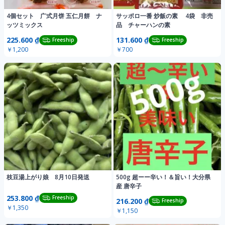
4個セット 广式月饼 五仁月餅 ナ
サッポロ一番 炒飯の素 4袋 非売
ッツミックス
品 チャーハンの素
225.600 ₫
131.600 ₫
Freeship
Freeship
￥1,200
￥700
枝豆湯上がり娘 8月10日発送
500g 超ーー辛い！＆旨い！大分県
産 唐辛子
253.800 ₫
Freeship
216.200 ₫
Freeship
￥1,350
￥1,150