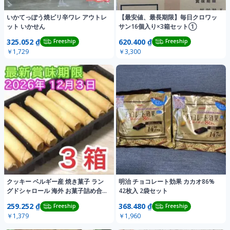
いかてっぽう焼ピリ辛ワレ アウトレ
【最安値、最長期限】毎日クロワッ
ット いかせん
サン16個入り×3箱セット①
325.052 ₫
620.400 ₫
Freeship
Freeship
￥1,729
￥3,300
クッキー ベルギー産 焼き菓子 ラン
明治 チョコレート効果 カカオ86%
グドシャロール 海外 お菓子詰め合
42枚入 2袋セット
わせ
259.252 ₫
368.480 ₫
Freeship
Freeship
￥1,379
￥1,960