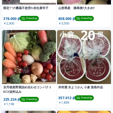
限定1つ‼️農薬不使用✨赤生唐辛子
山形県産 摘果桃‼️大きめ‼️
376.000 ₫
658.000 ₫
Freeship
Freeship
￥2,000
￥3,500
京丹後産野菜詰め合わせコンパクト
井村屋 水ようかん 小倉 規格外品
BOX送料込み
357.012 ₫
Freeship
225.224 ₫
Freeship
￥1,899
￥1,198