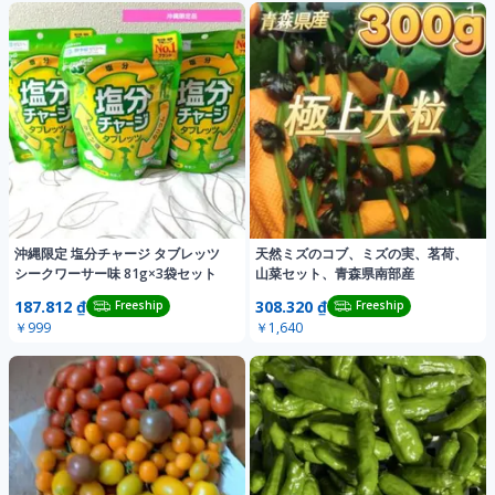
沖縄限定 塩分チャージ タブレッツ
天然ミズのコブ、ミズの実、茗荷、
シークワーサー味 81g×3袋セット
山菜セット、青森県南部産
187.812 ₫
308.320 ₫
Freeship
Freeship
￥999
￥1,640