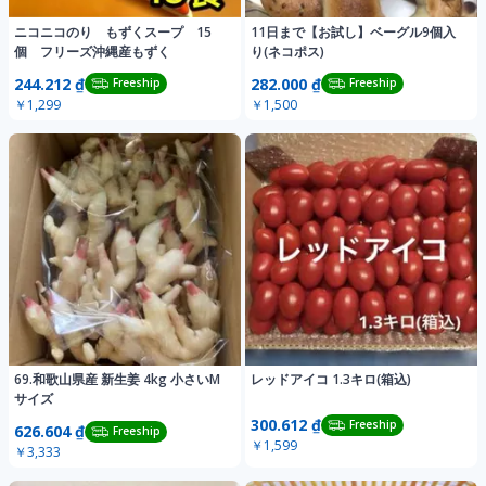
ニコニコのり もずくスープ 15
11日まで【お試し】ベーグル9個入
個 フリーズ沖縄産もずく
り(ネコポス)
244.212 ₫
282.000 ₫
Freeship
Freeship
￥1,299
￥1,500
69.和歌山県産 新生姜 4kg 小さいM
レッドアイコ 1.3キロ(箱込)
サイズ
300.612 ₫
Freeship
626.604 ₫
Freeship
￥1,599
￥3,333