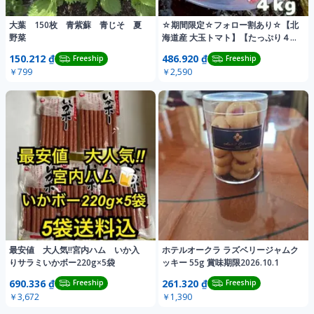
大葉 150枚 青紫蘇 青じそ 夏
☆期間限定☆フォロー割あり☆【北
野菜
海道産 大玉トマト】【たっぷり４
kg】
150.212 ₫
486.920 ₫
Freeship
Freeship
￥799
￥2,590
最安値 大人気‼️宮内ハム いか入
ホテルオークラ ラズベリージャムク
りサラミいかボー220g×5袋
ッキー 55g 賞味期限2026.10.1
690.336 ₫
261.320 ₫
Freeship
Freeship
￥3,672
￥1,390