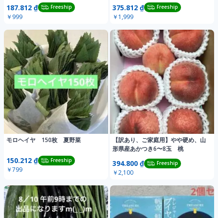
187.812 ₫
375.812 ₫
Freeship
Freeship
￥999
￥1,999
モロヘイヤ 150枚 夏野菜
【訳あり、ご家庭用】やや硬め、山
形県産あかつき6〜8玉 桃
150.212 ₫
Freeship
394.800 ₫
Freeship
￥799
￥2,100