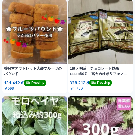
香月堂アウトレット大袋フルーツの
2袋★明治 チョコレート効果
パウンド
cacao86％ 高カカオポリフェノー
ル健康 19
131.412 ₫
338.212 ₫
Freeship
Freeship
￥699
￥1,799