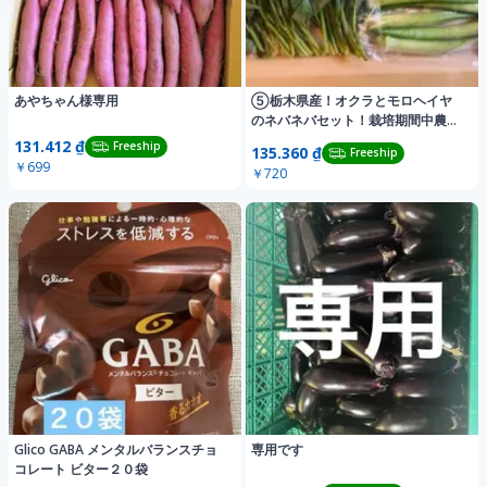
あやちゃん様専用
⑤栃木県産！オクラとモロヘイヤ
のネバネバセット！栽培期間中農薬
不使用！
131.412 ₫
Freeship
135.360 ₫
Freeship
￥699
￥720
Glico GABA メンタルバランスチョ
専用です
コレート ビター２０袋