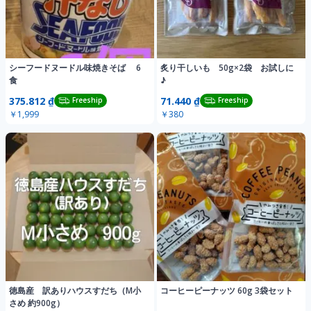
シーフードヌードル味焼きそば 6
炙り干しいも 50g×2袋 お試しに
食
♪
375.812 ₫
71.440 ₫
Freeship
Freeship
￥1,999
￥380
徳島産 訳ありハウスすだち（M小
コーヒーピーナッツ 60g 3袋セット
さめ 約900g）