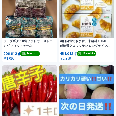
ソーダ系グミ8袋セット ザ・ストロ
明日発送できます。未開封 COMO
ング フィットチーネ
低糖質クロワッサン ロングライフパ
ン
206.612 ₫
451.012 ₫
Freeship
Freeship
￥1,099
￥2,399