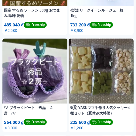
国産 するめ ソーメン 500g おつま
4訳あり クイーンルージュ 粒
み 珍味 乾物
1kg
485.040 ₫
733.200 ₫
Freeship
Freeship
￥2,580
￥3,900
\\\ ブラックビート 秀品 ２
9⑥ YASUママ手作り人気クッキー4
房 ///
種セット（夏休み大特価）
564.000 ₫
225.600 ₫
Freeship
Freeship
￥3,000
￥1,200