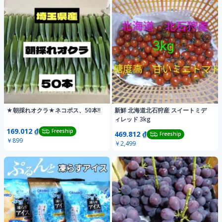
★朝採れオクラ★ネコポス、50本‼️
新鮮 北海道北石狩産 スイートミデ
ィレッド 3kg
169.012 ₫
Freeship
469.812 ₫
Freeship
￥899
￥2,499