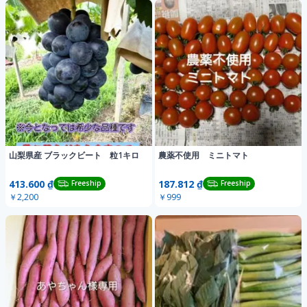
山梨県産 ブラックビート 粒1キロ
農薬不使用 ミニトマト
413.600 ₫
187.812 ₫
Freeship
Freeship
￥2,200
￥999