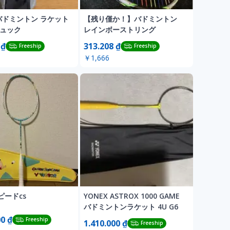
 バドミントン ラケット
【残り僅か！】バドミントン
リュック
レインボーストリング
 ₫
313.208 ₫
Freeship
Freeship
￥1,666
ピードcs
YONEX ASTROX 1000 GAME
バドミントンラケット 4U G6
00 ₫
Freeship
1.410.000 ₫
Freeship