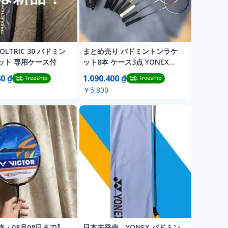
VOLTRIC 30 バドミン
まとめ売り バドミントンラケ
ット 専用ケース付
ット8本 ケース3点 YONEX
PACIFIC他
40 ₫
1.090.400 ₫
Freeship
Freeship
￥5,800
格・08月08日まで】
日本未発売 YONEX バドミン