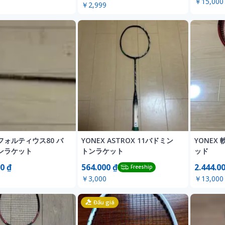
￥15,000
￥2,999
フォルティウス80 バ
YONEX ASTROX 11バドミン
YONEX
ンラケット
トンラケット
ッド
0 ₫
564.000 ₫
2.444.0
Freeship
￥3,000
￥13,000
Đấu giá