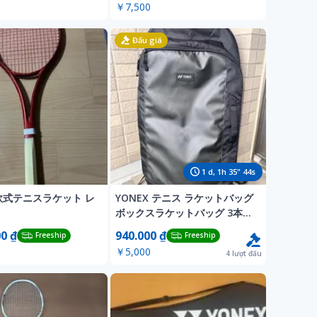
￥7,500
Đấu giá
1
d,
1
h
35
"
42
s
 軟式テニスラケット レ
YONEX テニス ラケットバッグ
ボックスラケットバッグ 3本用
ヨネックス
00 ₫
940.000 ₫
Freeship
Freeship
￥5,000
4
lượt đấu