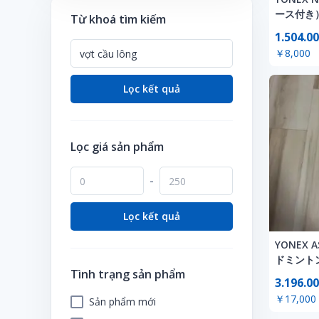
Bóng đá
Tủ/ kệ chứa đồ đạc
Khác
Phụ kiện thời trang trẻ em
Đồ cổ/Bộ sưu tập
PC / Máy tính bảng
ース付き
Từ khoá tìm kiếm
Đồ chơi
Các môn thể thao khác
Thời trang / Phụ kiện
Tã / Đồ vệ sinh / Tắm
Đồ dùng gia đình
1.504.00
Phụ kiện điện thoại
Đồ dùng nghệ thuật
Câu cá
Trang trí/ lưu niệm
￥8,000
Đồ uống - Giải khát
Sắc đẹp / Sức khỏe
Lưu niệm thần tượng
Dã ngoại
Dụng cụ văn phòng
Thiết bị âm thanh
Lọc kết quả
Lưu niệm truyện tranh
Golf
Sản phẩm khác
Thiết bị gia dụng
Mô hình
Khác
Sản phẩm số lượng lớn
Thiết bị TV / Video
Nhạc cụ / thiết bị
Quần vợt
Lọc giá sản phẩm
Thực phẩm
Quân đội
Tập thể dục
Văn phòng phẩm/ Quà lưu niệm
-
Sản phẩm nghệ thuật
Trượt tuyết
Thẻ bài
Trượt tuyết
Lọc kết quả
Trò chơi trí tuệ/ giải trí
Xe đạp
YONEX A
ドミント
Tình trạng sản phẩm
3.196.00
￥17,000
Sản phẩm mới