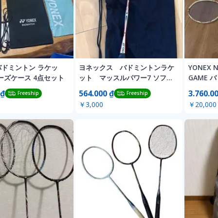
 バドミントン ラケッ
ヨネックス バドミントンラケ
YONEX N
ーズケース 4点セット
ット マッスルパワー7 ソフト
GAME
ケース付
 ₫
564.000 ₫
3.760.0
Freeship
Freeship
￥3,000
￥20,000