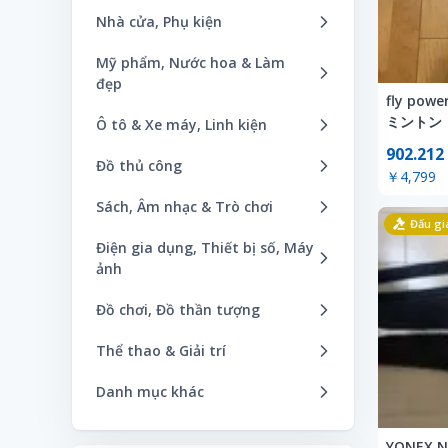
Áo
Bình sữa/ dụng cụ ăn dặm
Nhà cửa, Phụ kiện
Bộ đồ ngủ
Áo khoác
Cho bé gái - 100cm
Bàn
Mỹ phẩm, Nước hoa & Làm
Đồng hồ đeo tay
Bộ đồ
Cho bé gái ~ 95cm
đẹp
Bếp / Bộ đồ ăn
Giày dép
fly po
Đồ bơi
Cho bé trai - 100cm
Ăn kiêng
Bộ đồ giường ngủ
ミント
Ô tô & Xe máy, Linh kiện
Mũ
Đồ lót
MASTER
Cho bé trai & gái - 100cm
Chăm sóc cơ thể
902.212
Bóng đèn
Lốp xe / bánh xe
Phụ kiện
Đồ thủ công
Đồng hồ đeo tay
￥4,799
Cho bé trai & gái ~ 95cm
Chăm sóc da
Đồ trang trí sự kiện
Phụ kiện xe hơi
Phụ kiện tóc
Hàng nội địa
Giày dép
Sách, Âm nhạc & Trò chơi
Cho bé trai ~ 95cm
Chăm sóc móng
Ghế
Phụ kiện xe máy
Đấu gi
Phụ kiện, trang sức
Phụ kiện (cho nữ)
Khác
CD
Địu/ xe đẩy/ túi đựng đồ
Điện gia dụng, Thiết bị số, Máy
Chăm sóc răng miệng
Giường / nệm
Phụ tùng xe hơi
Quần
Phụ kiện / Đồng hồ
ảnh
Mũ
Đĩa thu nhạc
Đồ chơi
Chăm sóc tóc
Khác
Phụ tùng xe máy
Túi xách
Sở thích / Đồ chơi
Máy đọc sách
Phụ kiện
DVD / Blu-ray
Đồ chơi, Đồ thần tượng
Đồ trang trí sinh nhật/ đồ lưu
Khác
Phụ kiện nội thất
Thân xe
Váy
Trẻ em
niệm
Điện thoại di động
Quần
Phim hoạt hình
Gấu bông, búp bê
Nước hoa
Thể thao & Giải trí
Rèm / Mành
Thân xe máy
Váy đầm
Vật liệu
Giày trẻ em
Điều hòa
Tất, vớ
Sách
Nhân vật thần tượng
Thư giãn
Cầu Lông
Sofa / sofa giường
Danh mục khác
Vớ, tất
Nhu yếu phẩm hàng ngày /
Nội thất/ giường / sản phẩm
Khác
Trang sức
Tạp chí
Trò chơi điện tử
Trang điểm
Bóng chày
Thảm
hàng nội thất
trong nhà
Chăm sóc thú cưng
Máy ảnh
Túi
Trò chơi điện tử
Bộ sưu tập
YONEX 
Trang điểm cơ bản