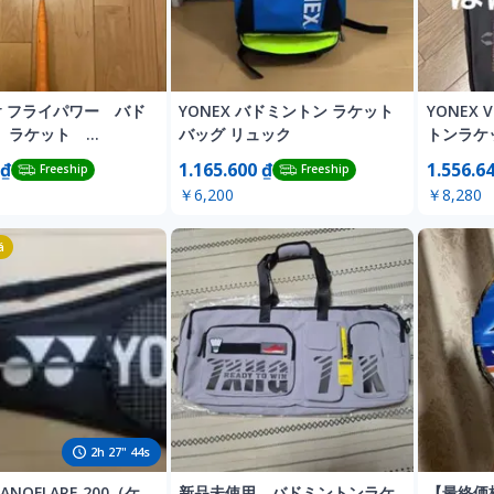
wer フライパワー バド
YONEX バドミントン ラケット
YONEX 
ン ラケット
バッグ リュック
トンラケ
07
 ₫
1.165.600 ₫
1.556.6
Freeship
Freeship
￥6,200
￥8,280
á
2
h
27
"
42
s
NANOFLARE 200（ケ
新品未使用 バドミントンラケ
【最終価