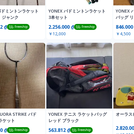
 バドミントンラケット
YONEX バドミントンラケット
YONEX
 ジャンク
3本セット
バッグ 
2 ₫
2.256.000 ₫
846.000
Freeship
Freeship
￥12,000
￥4,500
UORA STRIKE バド
YONEX テニス ラケットバッグ
オーラス
ラケット
レッド ブラック
2.820.0
0 ₫
563.812 ₫
Freeship
Freeship