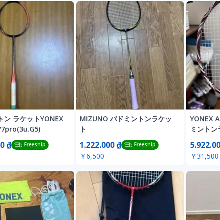
ン ラケットYONEX
MIZUNO バドミントンラケッ
YONEX A
7pro(3u.G5)
ト
ミントンラ
0 ₫
1.222.000 ₫
5.922.0
Freeship
Freeship
￥6,500
￥31,500