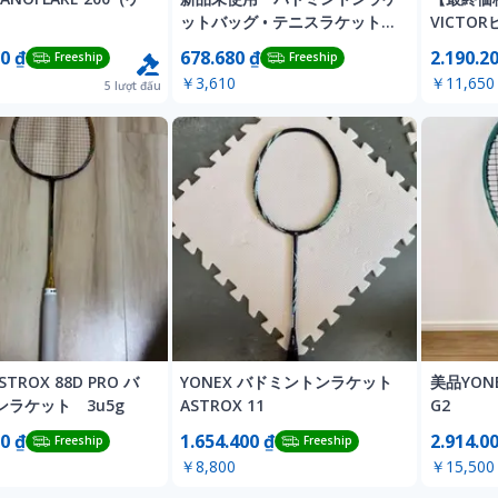
）
ットバッグ • テニスラケットバ
VICTO
ッグ
ラケット 
0 ₫
678.680 ₫
2.190.2
Freeship
Freeship
￥3,610
￥11,650
5
lượt đấu
STROX 88D PRO バ
YONEX バドミントンラケット
美品YONE
ンラケット 3u5g
ASTROX 11
G2
0 ₫
1.654.400 ₫
2.914.0
Freeship
Freeship
￥8,800
￥15,500