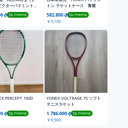
Rビクターバドミントン
トン ラケットケース 青紫
4UG5
00 ₫
582.800 ₫
Freeship
Freeship
￥3,100
X PERCEPT 100D
YONEX VOLTRAGE 7S ソフト
テニスラケット
00 ₫
1.786.000 ₫
Freeship
Freeship
￥9,500