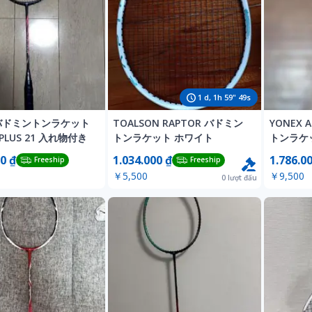
1
d,
1
h
59
"
47
s
 バドミントンラケット
TOALSON RAPTOR バドミン
YONEX 
 PLUS 21 入れ物付き
トンラケット ホワイト
トンラケ
0 ₫
1.034.000 ₫
1.786.0
Freeship
Freeship
￥5,500
￥9,500
0
lượt đấu