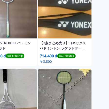
ASTROX 33 バドミン
​【2点まとめ売り】ヨネックス
ット
バドミントン ラケットケース
ブラック
00 ₫
714.400 ₫
Freeship
Freeship
￥3,800