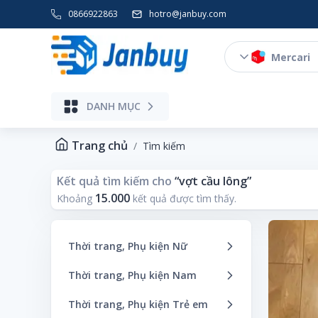
0866922863
hotro@janbuy.com
Mercari
DANH MỤC
Điện gia dụng, Thiết bị số, Máy ảnh
Trang chủ
Tìm kiếm
Kết quả tìm kiếm cho
“
vợt cầu lông
”
15.000
Khoảng
kết quả được tìm thấy.
Thời trang, Phụ kiện Nữ
Kimono/Yukata
Thời trang, Phụ kiện Nam
Áo
Kính
Thời trang, Phụ kiện Trẻ em
Áo Khoác