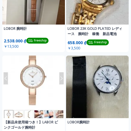
LOBOR 腕時計
LOBOR 23K GOLD PLATED レディ
ース 腕時計 稼働 新品電池
2.538.000 ₫
Freeship
658.000 ₫
Freeship
￥13,500
￥3,500
【新品未使用箱つき！】LABOR ピ
LOBOR腕時計
ンクゴールド腕時計