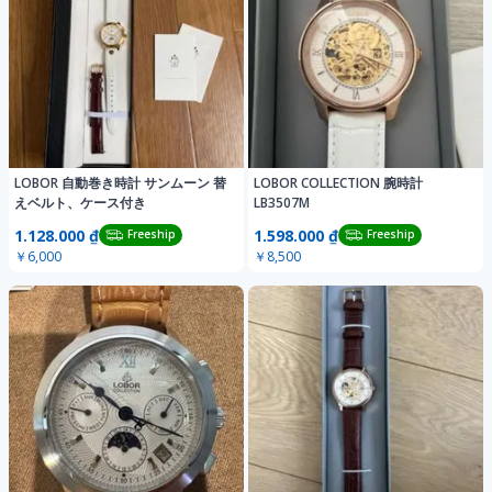
LOBOR 自動巻き時計 サンムーン 替
LOBOR COLLECTION 腕時計
えベルト、ケース付き
LB3507M
1.128.000 ₫
1.598.000 ₫
Freeship
Freeship
￥6,000
￥8,500