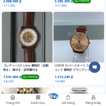
2.068.000 ₫
3.365.200 ₫
Freeship
￥11,000
￥17,900
【レディース】Lobar 腕時計（自動
LOBOR ロバー クオーツ スモールセ
巻き） 箱付き・説明書付き
コンド 腕時計 グラシアシリーズ
LB3511M 箱付 美品 レザーベルト 動
1.541.600 ₫
1.312.240 ₫
Freeship
作品 メンズ
￥8,200
￥6,980
Trang chủ
Danh mục
Giỏ hàng
Đăng nhập