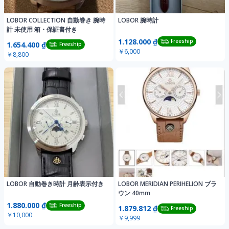
LOBOR COLLECTION 自動巻き 腕時
LOBOR 腕時計
計 未使用 箱・保証書付き
1.128.000 ₫
Freeship
1.654.400 ₫
Freeship
￥6,000
￥8,800
LOBOR 自動巻き時計 月齢表示付き
LOBOR MERIDIAN PERIHELION ブラ
ウン 40mm
1.880.000 ₫
Freeship
1.879.812 ₫
Freeship
￥10,000
￥9,999