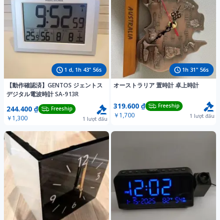
1
d,
1
h
43
"
54
s
1
h
31
"
54
s
​【動作確認済】GENTOS ジェントス
オーストラリア 置時計 卓上時計
デジタル電波時計 SA-913R
319.600 ₫
Freeship
244.400 ₫
Freeship
￥1,700
1
lượt đấu
￥1,300
1
lượt đấu