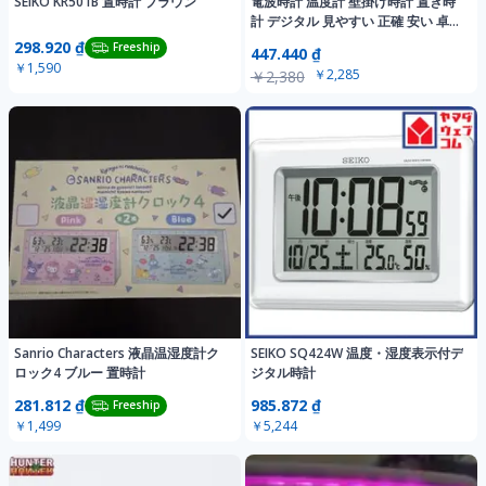
SEIKO KR501B 置時計 ブラウン
電波時計 温度計 壁掛け時計 置き時
計 デジタル 見やすい 正確 安い 卓上
カレンダー 自動電波受信 アラーム
298.920 ₫
Freeship
447.440 ₫
目覚まし 送料無料
￥1,590
￥2,285
￥2,380
Sanrio Characters 液晶温湿度計ク
SEIKO SQ424W 温度・湿度表示付デ
ロック4 ブルー 置時計
ジタル時計
281.812 ₫
985.872 ₫
Freeship
￥1,499
￥5,244