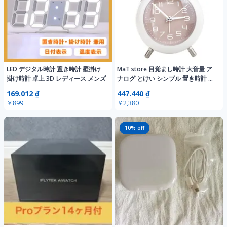
LED デジタル時計 置き時計 壁掛け
MaT store 目覚まし時計 大音量 ア
掛け時計 卓上 3D レディース メンズ
ナログ とけい シンプル 置き時計 電
池式 (グリーン) [グリーン]
169.012 ₫
447.440 ₫
￥899
￥2,380
10
% off