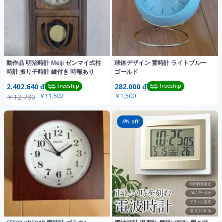
動作品 明治時計 Meiji ゼンマイ式柱
球体デザイン 置時計 ライトブルー
時計 振り子時計 鍵付き 時報あり
ゴールド
2.402.640 ₫
282.000 ₫
Freeship
Freeship
￥11,502
￥1,500
￥12,780
4
% off