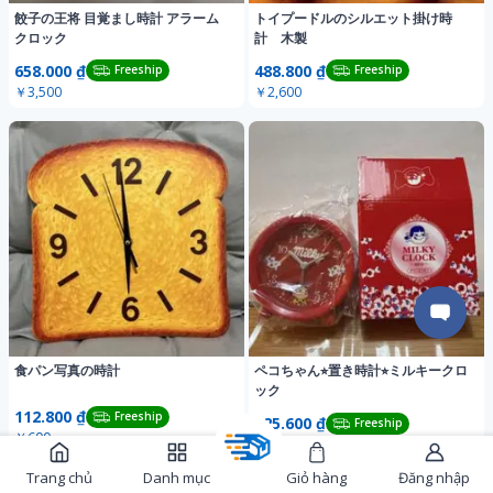
餃子の王将 目覚まし時計 アラーム
トイプードルのシルエット掛け時
クロック
計 木製
658.000 ₫
488.800 ₫
Freeship
Freeship
￥3,500
￥2,600
食パン写真の時計
ペコちゃん⭐︎置き時計⭐︎ミルキークロ
ック
112.800 ₫
Freeship
225.600 ₫
Freeship
￥600
￥1,200
Trang chủ
Danh mục
Giỏ hàng
Đăng nhập