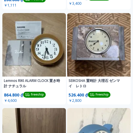
￥3,400
￥1,111
Lemnos RIKI ALARM CLOCK 置き時
SEIKOSHA 置時計 大理石 ゼンマ
計 ナチュラル
イ レトロ
864.800 ₫
526.400 ₫
Freeship
Freeship
￥4,600
￥2,800