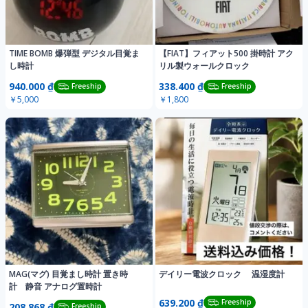
TIME BOMB 爆弾型 デジタル目覚ま
【FIAT】フィアット500 掛時計 アク
し時計
リル製ウォールクロック
940.000 ₫
338.400 ₫
Freeship
Freeship
￥5,000
￥1,800
MAG(マグ) 目覚まし時計 置き時
デイリー電波クロック 温湿度計
計 静音 アナログ置時計
639.200 ₫
Freeship
208.868 ₫
Freeship