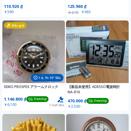
ー 温度計 湿度計 アラーム 卓上 液晶
計 温度計 湿度計 デジタル時計
110.920 ₫
125.960 ₫
見やすい 乾電池 熱中症対策 乾燥対
アラーム付 卓上 壁掛け 置時計
￥590
￥663
￥670
策 インフルエンザ対策 赤ちゃん ペ
室内 赤ちゃん 正確 湿度 温度
ット 高齢者 体調管理 健康管理 室内
モニター 熱中症 ベビールーム お
シンプル コンパクト
しゃれ 壁 コンパクト
Đấu giá
1
d,
1
h
10
"
54
s
SEIKO PROSPEX アラームクロック
【新品未使用】ADESSO電波時計
NA-816
1.146.800 ₫
Freeship
470.000 ₫
Freeship
￥6,100
1
lượt đấu
￥2,500