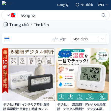
Đăng ký
Yêu thích
VND
Trang chủ
Tìm kiếm
Sắp xếp:
Mặc định
1
% off
デジタル時計 インテリア時計 置時
デジタル 温湿度計 デジタル温湿度
計 温湿度計 目覚まし時計 カレンダ
計 デジタル温度計 デジタル湿度