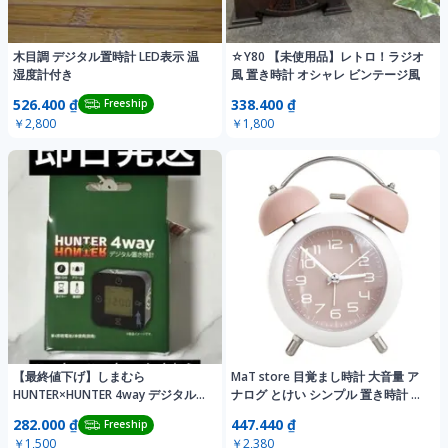
木目調 デジタル置時計 LED表示 温
☆Y80 【未使用品】レトロ！ラジオ
湿度計付き
風 置き時計 オシャレ ビンテージ風
526.400 ₫
338.400 ₫
Freeship
￥2,800
￥1,800
【最終値下げ】しまむら
MaT store 目覚まし時計 大音量 ア
HUNTER×HUNTER 4way デジタル置
ナログ とけい シンプル 置き時計 電
き時計
池式 (グリーン) [グリーン]
282.000 ₫
447.440 ₫
Freeship
￥1,500
￥2,380