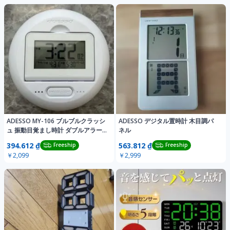
ADESSO MY-106 ブルブルクラッシ
ADESSO デジタル置時計 木目調パ
ュ 振動目覚まし時計 ダブルアラー
ネル
ム
394.612 ₫
563.812 ₫
Freeship
Freeship
￥2,099
￥2,999