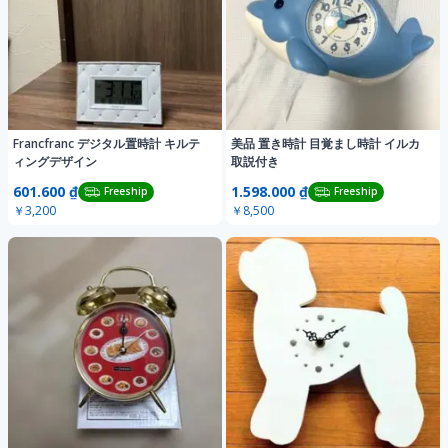
Francfranc デジタル置時計 キルテ
美品 置き時計 目覚まし時計 イルカ
ィングデザイン
取説付き
601.600 ₫
1.598.000 ₫
Freeship
Freeship
￥3,200
￥8,500