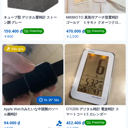
キューブ型 デジタル置時計 ストー
MIKIMOTO 真珠付アーチ型置時計
ン調 グレー
ゴールド ミキモト クオーツクロッ
ク
150.400 ₫
470.000 ₫
Freeship
Freeship
￥800
￥2,500
Đấu giá
1
h
35
"
54
s
Apple Watchみたいな中国製のツー
CITIZEN デジタル時計 電波時計 ス
ル腕時計
マートコートS カレンダー
94.000 ₫
432.400 ₫
Freeship