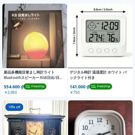
新品多機能目覚まし時計ライト
デジタル時計 温湿度計 ホワイト バ
Bluetoothスピーカー RGB日出/日没
ックライト付き
再現
554.600 ₫
141.000 ₫
Freeship
Freeship
￥2,950
￥750
10
% off