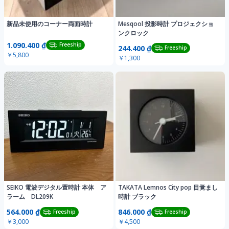
新品未使用のコーナー両面時計
Mesqool 投影時計 プロジェクショ
ンクロック
1.090.400 ₫
Freeship
244.400 ₫
Freeship
￥5,800
￥1,300
SEIKO 電波デジタル置時計 本体 ア
TAKATA Lemnos City pop 目覚まし
ラーム DL209K
時計 ブラック
564.000 ₫
846.000 ₫
Freeship
Freeship
￥3,000
￥4,500