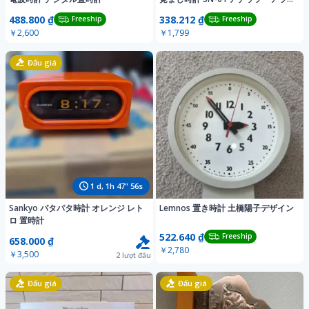
ーム
488.800 ₫
338.212 ₫
Freeship
Freeship
￥2,600
￥1,799
Đấu giá
1
d,
1
h
47
"
54
s
Sankyo パタパタ時計 オレンジ レト
Lemnos 置き時計 土橋陽子デザイン
ロ 置時計
522.640 ₫
Freeship
658.000 ₫
￥2,780
￥3,500
2
lượt đấu
Đấu giá
Đấu giá