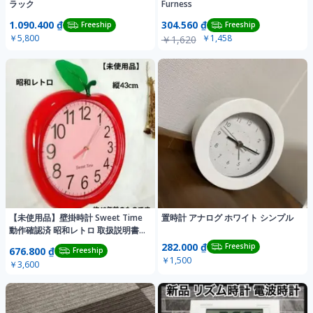
ラック
Furness
1.090.400 ₫
304.560 ₫
Freeship
Freeship
￥5,800
￥1,458
￥1,620
【未使用品】壁掛時計 Sweet Time
置時計 アナログ ホワイト シンプル
動作確認済 昭和レトロ 取扱説明書
付
282.000 ₫
Freeship
676.800 ₫
Freeship
￥1,500
￥3,600