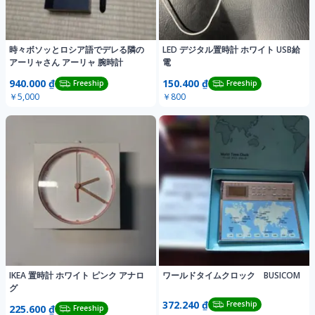
時々ボソッとロシア語でデレる隣の
LED デジタル置時計 ホワイト USB給
アーリャさん アーリャ 腕時計
電
940.000 ₫
150.400 ₫
Freeship
Freeship
￥5,000
￥800
IKEA 置時計 ホワイト ピンク アナロ
ワールドタイムクロック BUSICOM
グ
372.240 ₫
Freeship
225.600 ₫
Freeship