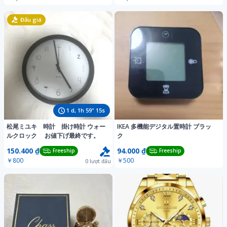
Đấu giá
1
d,
1
h
59
"
13
s
松尾ミユキ 時計 掛け時計 ウォー
IKEA 多機能デジタル置時計 ブラッ
ルクロック お値下げ最終です。
ク
150.400 ₫
94.000 ₫
Freeship
Freeship
￥800
￥500
0
lượt đấu