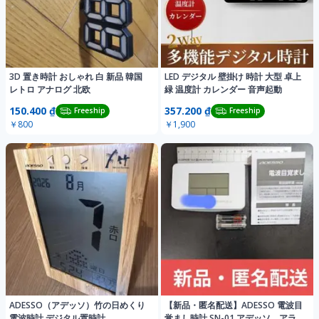
3D 置き時計 おしゃれ 白 新品 韓国
LED デジタル 壁掛け 時計 大型 卓上
レトロ アナログ 北欧
緑 温度計 カレンダー 音声起動
150.400 ₫
357.200 ₫
Freeship
Freeship
￥800
￥1,900
ADESSO（アデッソ）竹の日めくり
【新品・匿名配送】ADESSO 電波目
電波時計 デジタル置時計
覚まし時計 SN-01 アデッソ アラ