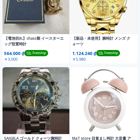
【電池切れ】chass製 イースターエ
【新品・未使用】腕時計 メンズ ク
ッグ型置時計
ォーツ
564.000 ₫
1.124.240 ₫
Freeship
Freeship
￥3,000
￥5,980
SAIGELA ゴールド クォーツ腕時計
MaT store 目覚まし時計 大音量 ア