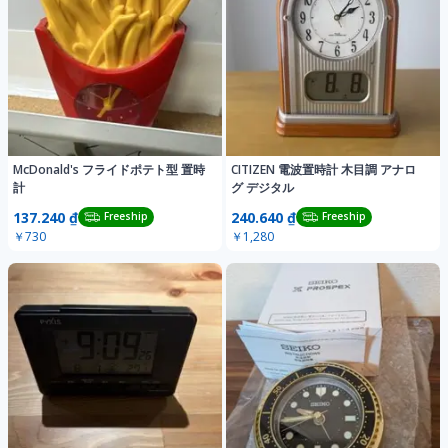
McDonald's フライドポテト型 置時
CITIZEN 電波置時計 木目調 アナロ
計
グ デジタル
137.240 ₫
240.640 ₫
Freeship
Freeship
￥730
￥1,280