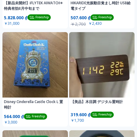
【新品未開封】iFLYTEK AIWATCH※
HIKARIDE光振動目覚まし時計 USB給
特典有効8月中旬まで
電タイプ
5.828.000 ₫
507.600 ₫
Freeship
Freeship
￥31,000
￥2,430
￥2,700
Disney Cinderella Castle Clock L 置
【美品】木目調 デジタル置時計
時計
319.600 ₫
Freeship
564.000 ₫
Freeship
￥1,700
￥3,000