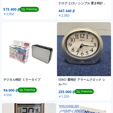
ナログ とけい シンプル 置き時計 電
池式 (グリーン) [グリーン]
573.400 ₫
Freeship
447.440 ₫
￥3,050
￥2,380
デジタル時計 ミラータイプ
SEIKO 置時計 アラームクロック シ
ルバー
94.000 ₫
Freeship
235.000 ₫
Freeship
￥500
￥1,250