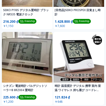
SEIKO PYXIS デジタル置時計 ブラッ
[非売品]SEIKO PROSPEX 目覚まし時
ク NR535 電波クロック
計
216.200 ₫
1.428.800 ₫
Freeship
Freeship
￥1,150
￥7,600
シチズン 電波時計 パルデジットソ
時計 温湿度計 デジタル 携帯 室内 室
ーラーB 8RZ004 置時計
温 ワイヤレス 持ち運び コードレス
気温 壁掛け 環境 掛け時計 おしゃれ
225.600 ₫
121.824 ₫
Freeship
温度計 湿度計 メール便 熱中症対策
￥1,200
￥648
アラーム付き zk200