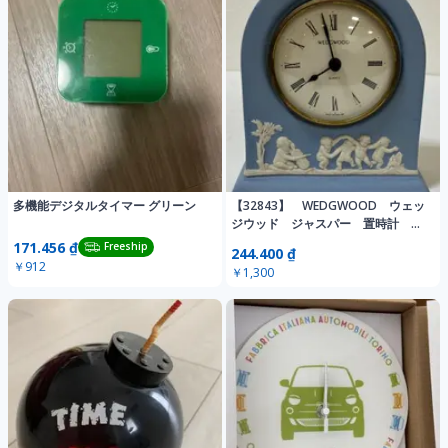
多機能デジタルタイマー グリーン
【32843】 WEDGWOOD ウェッ
ジウッド ジャスパー 置時計 時
計 アンティーク インテリア小
171.456 ₫
Freeship
244.400 ₫
物 ジャンク品 動作未確認 中古
￥912
￥1,300
品 現状品