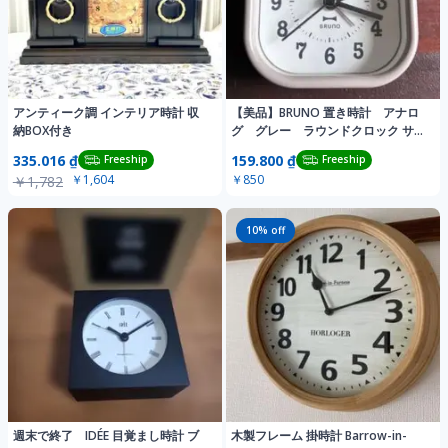
アンティーク調 インテリア時計 収
【美品】BRUNO 置き時計 アナロ
納BOX付き
グ グレー ラウンドクロック サン
ド
335.016 ₫
159.800 ₫
Freeship
Freeship
￥1,604
￥850
￥1,782
10
% off
週末で終了 IDÉE 目覚まし時計 ブ
木製フレーム 掛時計 Barrow-in-