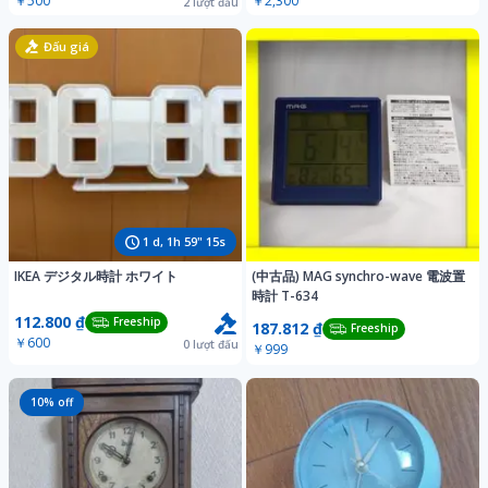
￥500
￥2,300
2
lượt đấu
Đấu giá
1
d,
1
h
59
"
13
s
IKEA デジタル時計 ホワイト
(中古品) MAG synchro-wave 電波置
時計 T-634
112.800 ₫
Freeship
187.812 ₫
Freeship
￥600
0
lượt đấu
￥999
10
% off