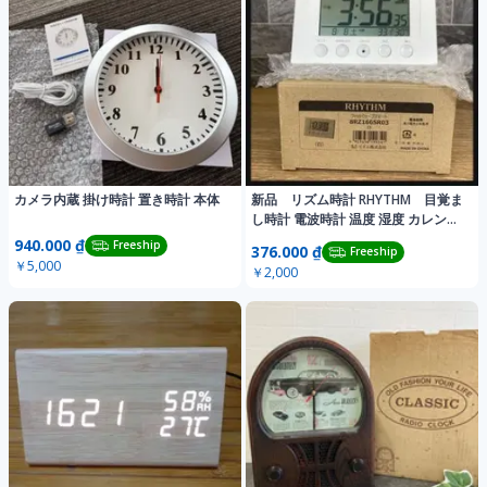
カメラ内蔵 掛け時計 置き時計 本体
新品 リズム時計 RHYTHM 目覚ま
し時計 電波時計 温度 湿度 カレンダ
ー
940.000 ₫
Freeship
376.000 ₫
Freeship
￥5,000
￥2,000